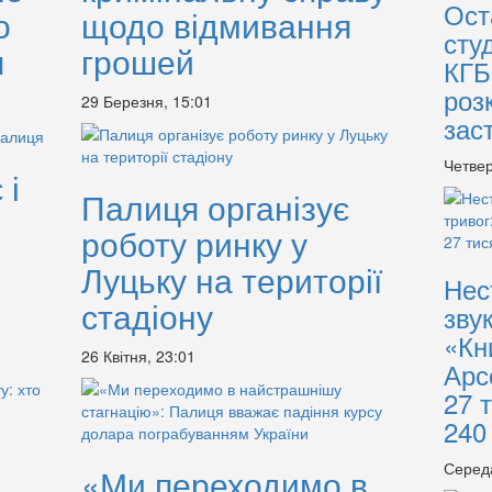
Ост
о
щодо відмивання
сту
я
грошей
КГБ
роз
29 Березня, 15:01
зас
Четвер
 і
Палиця організує
роботу ринку у
Луцьку на території
Нес
стадіону
зву
«Кн
26 Квітня, 23:01
Арс
27 
240
Серед
«Ми переходимо в