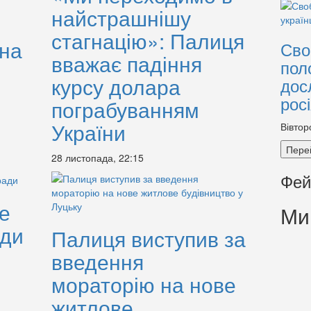
найстрашнішу
стагнацію»: Палиця
 на
Сво
вважає падіння
пол
курсу долара
дос
рос
пограбуванням
України
Вівтор
Пере
28 листопада, 22:15
Фей
е
Ми
ади
Палиця виступив за
введення
мораторію на нове
житлове