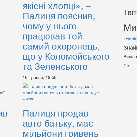
якісні хлопці», –
Тві
Палиця пояснив,
чому у нього
Ми 
працював той
Tweets
самий охоронець,
Знай
що у Коломойського
Виділі
та Зеленського
Ctrl
16 Травня, 19:58
ав
Палиця продав
авто батьку, має
мільйони гривень