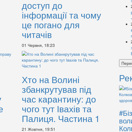
доступ до
інформації та чому
це погано для
читачів
01 Червня, 18:23
Пере
Ре
Хто на Волині
збанкрутував під
у
час карантину: до
е
чого тут Івахів та
#Бі
Палиця. Частина 1
вол
Кол
21 Жовтня, 19:51