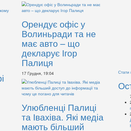
Орендує офіс у
Волиньради та не
має авто – що
декларує Ігор
Палиця
Стати
17 Грудня, 19:04
і
Ос
Улюбленці Палиці
та Івахіва. Які медіа
мають більший