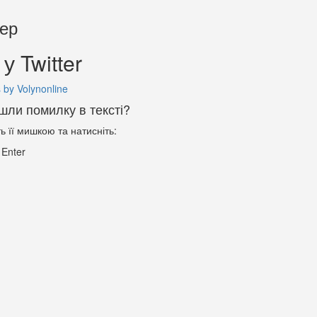
тер
у Twitter
 by Volynonline
шли помилку в тексті?
ть її мишкою та натисніть:
+
Enter