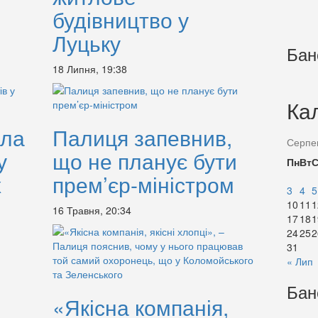
будівництво у
Луцьку
Бан
18 Липня, 19:38
Ка
ала
Палиця запевнив,
Серпе
у
що не планує бути
Пн
Вт
х
прем’єр-міністром
3
4
5
10
11
1
16 Травня, 20:34
17
18
1
24
25
2
31
« Лип
Бан
«Якісна компанія,