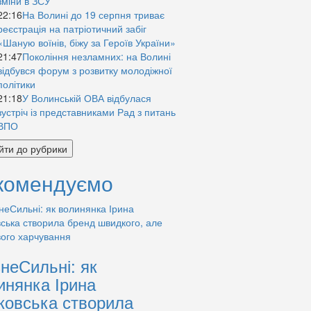
зміни в ЗСУ
22:16
На Волині до 19 серпня триває
реєстрація на патріотичний забіг
«Шаную воїнів, біжу за Героїв України»
21:47
Покоління незламних: на Волині
відбувся форум з розвитку молодіжної
політики
21:18
У Волинській ОВА відбулася
зустріч із представниками Рад з питань
ВПО
йти до рубрики
комендуємо
знеСильні: як
инянка Ірина
ковська створила