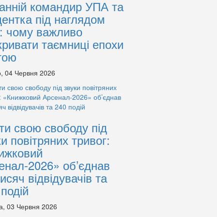
анній командир УПА та
дентка під наглядом
: чому важливо
кривати таємниці епохи
тою
, 04 Червня 2026
ти свою свободу під
ки повітряних тривог:
ижковий
енал-2026» об’єднав
тисяч відвідувачів та
 подій
а, 03 Червня 2026