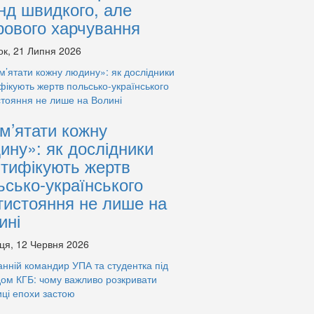
нд швидкого, але
рового харчування
ок, 21 Липня 2026
м’ятати кожну
ину»: як дослідники
нтифікують жертв
ьсько-українського
тистояння не лише на
ині
ця, 12 Червня 2026