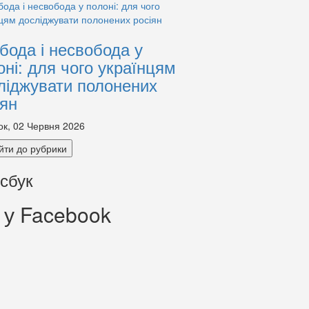
бода і несвобода у
оні: для чого українцям
ліджувати полонених
іян
ок, 02 Червня 2026
йти до рубрики
сбук
 у Facebook