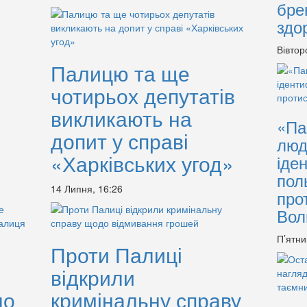
бре
здо
Вівтор
Палицю та ще
чотирьох депутатів
викликають на
«Па
допит у справі
люд
«Харківських угод»
іде
пол
14 Липня, 16:26
про
Вол
П’ятни
Проти Палиці
відкрили
ло
кримінальну справу