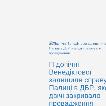
Підопічні
Венедіктової
залишили справ
Палиці в ДБР, як
двічі закривало
провадження