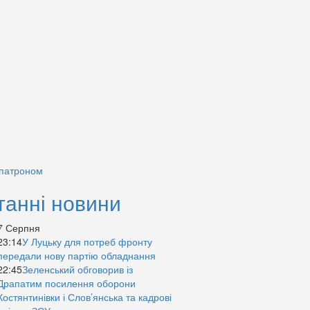
 патроном
танні новини
7 Серпня
23:14
У Луцьку для потреб фронту
передали нову партію обладнання
22:45
Зеленський обговорив із
Драпатим посилення оборони
Костянтинівки і Слов’янська та кадрові