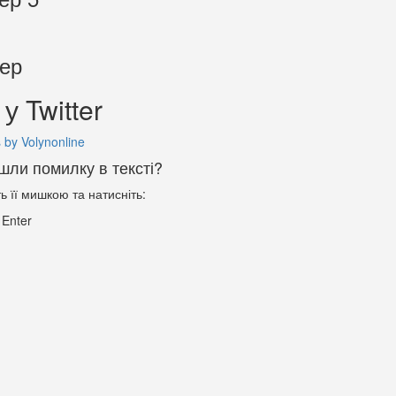
тер
у Twitter
 by Volynonline
шли помилку в тексті?
ть її мишкою та натисніть:
+
Enter