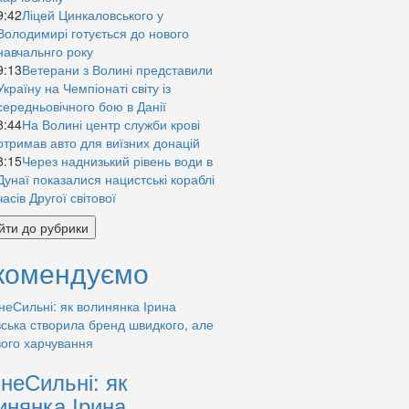
9:42
Ліцей Цинкаловського у
Володимирі готується до нового
навчальнго року
9:13
Ветерани з Волині представили
Україну на Чемпіонаті світу із
середньовічного бою в Данії
8:44
На Волині центр служби крові
отримав авто для виїзних донацій
8:15
Через наднизький рівень води в
Дунаї показалися нацистські кораблі
часів Другої світової
йти до рубрики
комендуємо
знеСильні: як
инянка Ірина