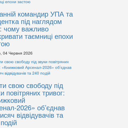
анній командир УПА та
дентка під наглядом
: чому важливо
кривати таємниці епохи
тою
, 04 Червня 2026
ти свою свободу під
ки повітряних тривог:
ижковий
енал-2026» об’єднав
тисяч відвідувачів та
 подій