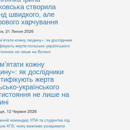
ковська створила
нд швидкого, але
рового харчування
ок, 21 Липня 2026
м’ятати кожну
ину»: як дослідники
нтифікують жертв
ьсько-українського
тистояння не лише на
ині
ця, 12 Червня 2026