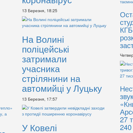
13 Березня, 18:25
Ост
сту
КГБ
роз
На Волині
зас
поліцейські
Четвер
затримали
учасника
стрілянини на
автомийці у Луцьку
Нес
зву
13 Березня, 17:57
«Кн
Арс
27 
У Ковелі
240