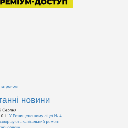
 патроном
танні новини
6 Серпня
10:11
У Рожищенському ліцеї № 4
завершують капітальний ремонт
харчоблоку