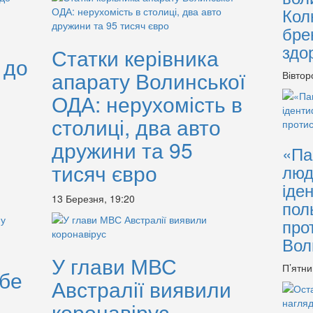
Кол
бре
здо
Статки керівника
 до
апарату Волинської
Вівтор
ОДА: нерухомість в
столиці, два авто
дружини та 95
«Па
тисяч євро
люд
іде
13 Березня, 19:20
пол
про
Вол
У глави МВС
П’ятни
ебе
Австралії виявили
коронавірус