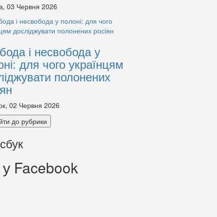
а, 03 Червня 2026
бода і несвобода у
оні: для чого українцям
ліджувати полонених
іян
ок, 02 Червня 2026
йти до рубрики
сбук
 у Facebook