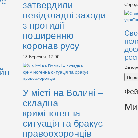
ус
затвердили
Серед
невідкладні заходи
з протидії
Сво
поширенню
пол
коронавірусу
дос
рос
13 Березня, 17:00
Вівтор
йн
Пере
Фей
У місті на Волині –
складна
Ми
криміногенна
ситуація та бракує
правоохоронців