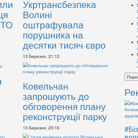
или
Укртрансбезпека
ця
Волині
ОТО
оштрафувала
порушника на
десятки тисяч євро
13 Березня, 21:12
Пере
а
Ковельчан
і
Ре
запрошують до
обговорення плану
реконструкції парку
#Бі
13 Березня, 20:16
вол