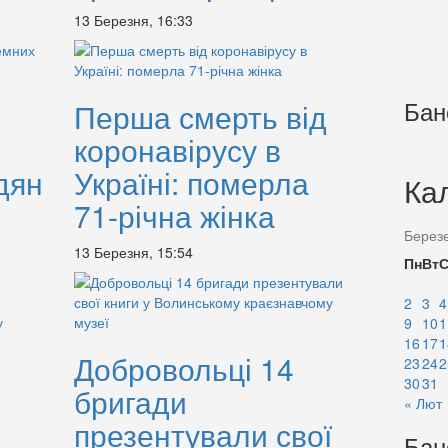
13 Березня, 16:33
Бан
Перша смерть від
коронавірусу в
дян
Україні: померла
Ка
71-річна жінка
Берез
13 Березня, 15:54
Пн
Вт
2
3
4
9
10
1
16
17
1
Добровольці 14
23
24
2
30
31
бригади
« Лют
презентували свої
Бан