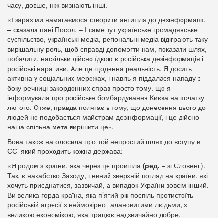
часу, довше, ніж визнають інші.
«І зараз ми намагаємося створити антитіла до дезінформації,
– сказала пані Посол. – І саме тут українське громадянське
суспільство, українські медіа, регіональні медіа відіграють таку
вирішальну роль, щоб справді допомогти нам, показати шлях,
побачити, наскільки дійсно їдкою є російська дезінформація і
російські наративи. Але це щоденна реальність. Я досить
активна у соціальних мережах, і навіть я піддалася нападу з
боку речниці закордонних справ просто тому, що я
інформувала про російське бомбардування Києва на початку
лютого. Отже, правда полягає в тому, що донесення цього до
людей не подобається майстрам дезінформації, і це дійсно
наша спільна мета вирішити це».
Вона також наголосила про той непростий шлях до вступу в
ЄС, який проходить кожна держава:
«Я родом з країни, яка через це пройшла
(ред.
– зі Словенії).
Так, є нахабство Заходу, певний зверхній погляд на країни, які
хочуть приєднатися, зазвичай, а випадок України зовсім інший.
Ви велика горда країна, яка п’ятий рік поспіль протистоїть
російській агресії з неймовірно талановитими людьми, з
великою економікою, яка працює надзвичайно добре,