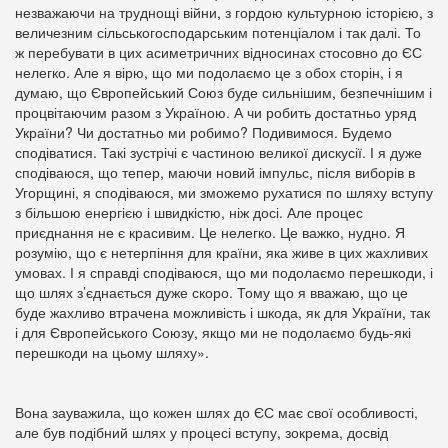
незважаючи на труднощі війни, з гордою культурною історією, з
величезним сільськогосподарським потенціалом і так далі. То
ж перебувати в цих асиметричних відносинах стосовно до ЄС
нелегко. Але я вірю, що ми подолаємо це з обох сторін, і я
думаю, що Європейський Союз буде сильнішим, безпечнішим і
процвітаючим разом з Україною. А чи робить достатньо уряд
України? Чи достатньо ми робимо? Подивимося. Будемо
сподіватися. Такі зустрічі є частиною великої дискусії. І я дуже
сподіваюся, що тепер, маючи новий імпульс, після виборів в
Угорщині, я сподіваюся, ми зможемо рухатися по шляху вступу
з більшою енергією і швидкістю, ніж досі. Але процес
приєднання не є красивим. Це нелегко. Це важко, нудно. Я
розумію, що є нетерпіння для країни, яка живе в цих жахливих
умовах. І я справді сподіваюся, що ми подолаємо перешкоди, і
що шлях з’єднається дуже скоро. Тому що я вважаю, що це
буде жахливо втрачена можливість і шкода, як для України, так
і для Європейського Союзу, якщо ми не подолаємо будь-які
перешкоди на цьому шляху».
Вона зауважила, що кожен шлях до ЄС має свої особливості,
але був подібний шлях у процесі вступу, зокрема, досвід