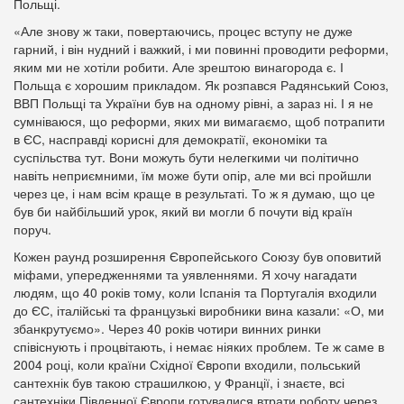
Польщі.
«Але знову ж таки, повертаючись, процес вступу не дуже
гарний, і він нудний і важкий, і ми повинні проводити реформи,
яким ми не хотіли робити. Але зрештою винагорода є. І
Польща є хорошим прикладом. Як розпався Радянський Союз,
ВВП Польщі та України був на одному рівні, а зараз ні. І я не
сумніваюся, що реформи, яких ми вимагаємо, щоб потрапити
в ЄС, насправді корисні для демократії, економіки та
суспільства тут. Вони можуть бути нелегкими чи політично
навіть неприємними, їм може бути опір, але ми всі пройшли
через це, і нам всім краще в результаті. То ж я думаю, що це
був би найбільший урок, який ви могли б почути від країн
поруч.
Кожен раунд розширення Європейського Союзу був оповитий
міфами, упередженнями та уявленнями. Я хочу нагадати
людям, що 40 років тому, коли Іспанія та Португалія входили
до ЄС, італійські та французькі виробники вина казали: «О, ми
збанкрутуємо». Через 40 років чотири винних ринки
співіснують і процвітають, і немає ніяких проблем. Те ж саме в
2004 році, коли країни Східної Європи входили, польський
сантехнік був такою страшилкою, у Франції, і знаєте, всі
сантехніки Південної Європи готувалися втрати роботу через