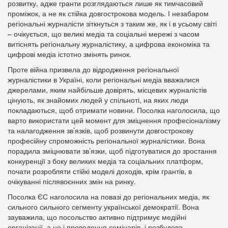
розвитку, адже гранти розглядаються лише як тимчасовий
проміжок, а не як стійка довгострокова модель. І незабаром
регіональні журналісти зіткнуться з таким же, як і в усьому світі
– очікується, що великі медіа та соціальні мережі з часом
витіснять регіональну журналістику, а цифрова економіка та
цифрові медіа істотно змінять ринок.
Проте війна призвела до відродження регіональної
журналістики в Україні, коли регіональні медіа вважалися
джерелами, яким найбільше довірять, місцевих журналістів
цінують, як знайомих людей у спільноті, на яких люди
покладаються, щоб отримати новини. Посолка наголосила, що
варто використати цей момент для зміцнення професіоналізму
та налагодження зв’язків, щоб розвинути довгострокову
професійну спроможність регіональної журналістики. Вона
порадила зміцнювати зв’язки, щоб підготуватися до зростання
конкуренції з боку великих медіа та соціальних платформ,
почати розробляти стійкі моделі доходів, крім грантів, в
очікуванні післявоєнних змін на ринку.
Посолка ЄС наголосила на повазі до регіональних медіа, як
сильного сильного сегменту української демократії. Вона
зауважила, що посольство активно підтримує медійні
організації, а це і проведення семінарів, і розбудова