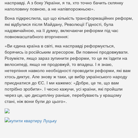
насправді. А з боку України, я та, хто точно бачить склянку
наполовину повною, а не напівпорожньою».
Вона підкреслила, що що кількість трансформаційних реформ,
які відбулися після Майдану, Революції Гідності, була
надзвичайною, на її думку, включаючи реформи під час
повномасштабного вторгнення:
«Ви єдина країна в світі, яка насправді реформується,
борячись із російським агресором. Ви повинні продовжувати.
Розумієте, якщо зараз зупинити реформи, то це як їздити на
велосипеді, якщо не продовжуй, то впадеш. І я знаю,
нетерпіння навколо необхідності проводити реформи, які вам
хтось диктує. Але знову ж таки, це вибір українського народу
приєднатися до ЄС. І ми кажемо: «Добре, це те, що вам
потрібно зробити». І чесно кажучи, усі країни, які пройшли
через це, цю дисципліну раніше, перебувають у кращому
стані, ніж вони були до цього».