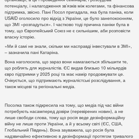
потенціалу, і налагодження зв’язків між колегами, та фінансова
підтримка, звісно. Пані Посол пригадала, яка була паніка, коли
USAID оголосило про відхід з України, це було занепокоєнням,
що ЗМІ «розпадуться». І частково тоді причина паніки була в
тому, що Європейський Союз не є сильнішим, аби розповісти
власну історію.
«Ми й самі не знали, скільки ми насправді інвестували в ЗМІ»,
– зазначила пані Катаріна.
Вона наголосила, що зараз вони намагаються збільшити те,
що роблять для журналістів. ЄС видав близько 10 мільярдів
євро підтримки у 2025 році та має намір продовжувати це.
Очікується, що підтримають журналістські розслідування, а
також місцеві та регіональні медіа.
Посолка також підкресила на тому, що медіа під час війни
потребують насамперед довіри (перевірених новин), а не
лише свободи слова, тому що росія веде дезінформаційну
війну не лише проти України, а й у всьому світі (ЄС, США,
Глобальний Південь). Вона зауважила, що росія була
надзвичайно ефективною в дезінформації протягом тривалого