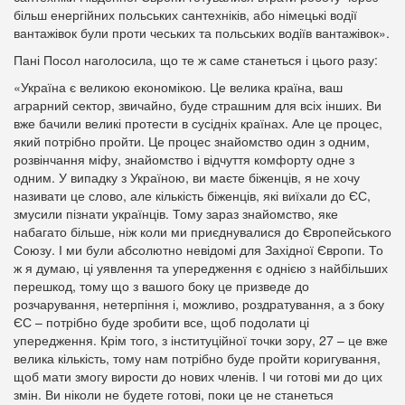
більш енергійних польських сантехніків, або німецькі водії
вантажівок були проти чеських та польських водіїв вантажівок».
Пані Посол наголосила, що те ж саме станеться і цього разу:
«Україна є великою економікою. Це велика країна, ваш
аграрний сектор, звичайно, буде страшним для всіх інших. Ви
вже бачили великі протести в сусідніх країнах. Але це процес,
який потрібно пройти. Це процес знайомство один з одним,
розвінчання міфу, знайомство і відчуття комфорту одне з
одним. У випадку з Україною, ви маєте біженців, я не хочу
називати це слово, але кількість біженців, які виїхали до ЄС,
змусили пізнати українців. Тому зараз знайомство, яке
набагато більше, ніж коли ми приєднувалися до Європейського
Союзу. І ми були абсолютно невідомі для Західної Європи. То
ж я думаю, ці уявлення та упередження є однією з найбільших
перешкод, тому що з вашого боку це призведе до
розчарування, нетерпіння і, можливо, роздратування, а з боку
ЄС – потрібно буде зробити все, щоб подолати ці
упередження. Крім того, з інституційної точки зору, 27 – це вже
велика кількість, тому нам потрібно буде пройти коригування,
щоб мати змогу вирости до нових членів. І чи готові ми до цих
змін. Ви ніколи не будете готові, поки це не станеться