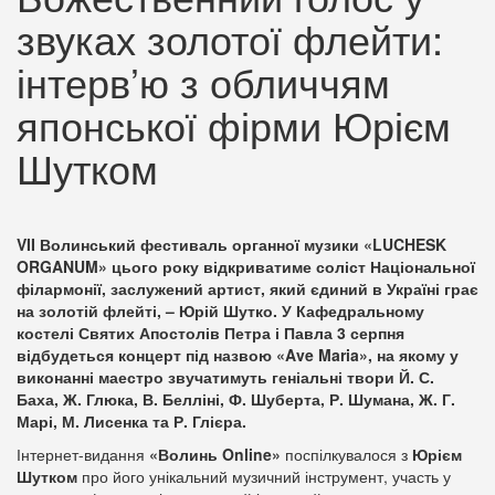
звуках золотої флейти:
інтерв’ю з обличчям
японської фірми Юрієм
Шутком
VII Волинський фестиваль органної музики «LUCHESK
ORGANUM» цього року відкриватиме соліст Національної
філармонії, заслужений артист, який єдиний в Україні грає
на золотій флейті, – Юрій Шутко. У Кафедральному
костелі Святих Апостолів Петра і Павла 3 серпня
відбудеться концерт під назвою «
Ave
Maria
», на якому у
виконанні маестро звучатимуть геніальні твори Й. С.
Баха, Ж. Глюка, В. Белліні, Ф. Шуберта, Р. Шумана, Ж. Г.
Марі, М. Лисенка та Р. Глієра.
Інтернет-видання
«Волинь Online»
поспілкувалося з
Юрієм
Шутком
про його унікальний музичний інструмент, участь у