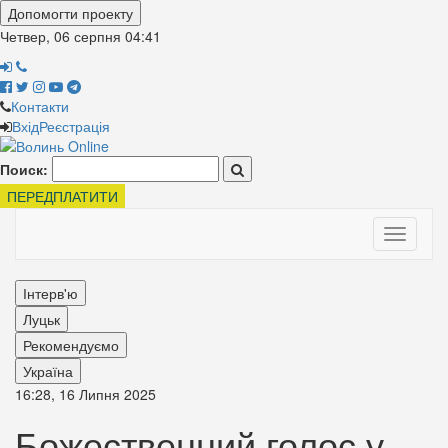
Допомогти проекту
Четвер, 06 серпня
04:41
Контакти
Вхід
Реєстрація
Поиск:
ПЕРЕДПЛАТИТИ
Toggle
navigati
Інтерв'ю
Луцьк
Рекомендуємо
Україна
16:28, 16 Липня 2025
Божественний голос у