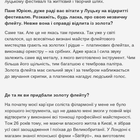
луцькому фестивалі та життєвий і творчий шлях.
Пане Юрією, дуже раді вас вітати у Луцьку на відкритті
фестивалю. Розкажіть, будь ласка, про свою незвичну
флейту. Невже вона і справді відлита із золота?
Саме так. Але це не якась там примха. Так уже у світі
склалося, що всесвітньо визнані майстри флейтового
мистецтва грають на золотих i рідше – платинових флейтах, а
виконавці оркестру – на срібних. Адже краса i сила звуку
залежить саме від металу, з якого виготовлено інструмент. Чим
більша його щільність, тим багатшою є темброва палітра.
Золота флейта має сильний звук i за тембром наближається
до звучання скрипки, а платинова нагадує людський голос.
Де та як ви придбали золоту флейту?
На початку моєї кар’єри соліста філармонії у мене не було
хорошого інструмента, що не давало мені змоги у повній мірі
відтворити у виконанні всі тонкощі професійної майстерності.
Тож 26 рокiв тому, не маючи власного житла в Києвi, я зiбрав
усi свої заощадження i поїхав до Великобританії. У Лондоні є
магазин знаної японської фірми «Sankyo», яка виготовляє