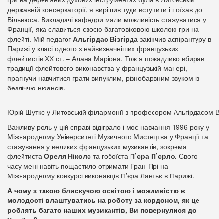
державній консерваторії, я вирішив туди вступити і поїхав до
Вільнюса. Викладачі кафедри мали можливість стажуватися у
Франції, яка славиться своєю багатовіковою школою гри на
флейті. Мій педагог
Альгiрдас Вiзгiрда
закінчив аспірантуру в
Парижі у класі одного з найвизначніших французьких
флейтистів ХХ ст. – Алана Маріона. Тож я пожадливо вбирав
традиції флейтового виконавства у французькій манері,
прагнучи навчитися грати випуклим, різнобарвним звуком із
безліччю нюансів.
Юрій Шутко у Литовській філармонії з професором Альгiрдасом В
Важливу роль у цій справі відіграло і моє навчання 1996 року у
Міжнародному Університеті Музичного Мистецтва у Франції та
стажування у великих французьких музикантів, зокрема
флейтиста
Ореля Ніколє
та гобоїста
П’єра П’єрло.
Свого
часу мені навіть пощастило отримати Гран-Прі на
Міжнародному конкурсі виконавців П’єра Лантьє в Парижі.
А чому з такою блискучою освітою і можливістю в
молодості влаштуватись на роботу за кордоном, як це
роблять багато наших музикантів, Ви повернулися до