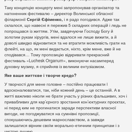
Таку концепцію концерту мені запропонував організатор та
натхненник фестивалю – директор Волинської обласної
філармонії
Сергій Єфіменко,
і я радо погодився. Адже так
склалося, що навесні я пережив 5 складних операцій і ледь не
попрощався із життям. Утім, завдячуючи Господу Богу й
золотим рукам хірургів, мені вдалося не лише вижити, а й
доволі швидко відновитися та не втратити можливість грати на
флейті, на що, як мені видається, ніхто, крім мене, вже й не
сподівався… Тому пропозицію відкривати прекрасний
фестиваль «Luchesk Organum», виконуючи насамперед
духовну музику, я сприйняв із великим ентузіазмом.
Яке ваше життєве і творче кредо?
У творчості для мене головне – постійно працювати i
вдосконалюватися, так, ніби кожний день – це останній. А в
житті важливо ніколи не брати участь у різних фальшивих, хоч і
привабливих для кар’єрного зростання кон’юктурних проєктах,
ні перед ким не прогинатися заради перспективи власної
вигоди, не погоджуватися на сумнівні пропозиції,
спокушаючись дешевим марнославством, а завжди
залишатися вірним своїм морально-етичним принципам і з
чистою душею.