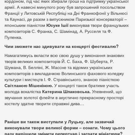
кордоном, під час яких збирали гроші на підтримку української
армії. А навесні минулого року був запрошений посольством
Франції у Литовській Республіці на Дні Франкофонії у Вільнюсі
та Каунасі, де разом з випускником Паризької консерваторії –
японським піаністом
Юсуке Ішії
виконував твори французьких
композиторів С. Франка, С. Шамінад, А. Русселя та Ф.
Пуленка.
Чим зможете нас здивувати на концерті фестивалю?
Намагатимусь вкласти всю свою душу у виконання знакових
творів великих композиторів Й. С. Баха, Ф. Шуберта, Р.
Шумана, В. Белліні, Ж. Массне та відомих українських
композиторів з викладачкою Волинського фахового коледжу
культури і мистецтв І. Ф. Стравінського, знаною піаністкою
Світланою Мішеніною.
У концерті також братиме участь
молода вокалістка
Катерина Шпаковська.
Упевнений, що
звучання золотої флейти в акустично прекрасному просторі
костелу здатне творити справжні дива…
Раніше ви також виступали у Луцьку, але зазвичай
виконували твори великої форми – сонати. Чому цього
разу вирішили змінити репертуар і заграти мініатюри?