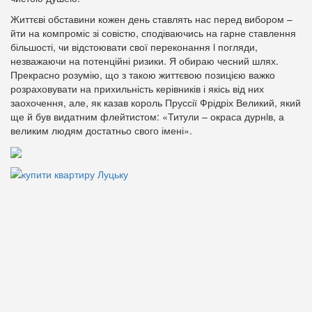
Життєві обставини кожен день ставлять нас перед вибором –
йти на компроміс зі совістю, сподіваючись на гарне ставлення
більшості, чи відстоювати свої переконання i погляди,
незважаючи на потенційні ризики. Я обираю чесний шлях.
Прекрасно розумію, що з такою життєвою позицією важко
розраховувати на прихильність керівників і якісь від них
заохочення, але, як казав король Пруссії Фрідріх Великий, який
ще й був видатним флейтистом: «Титули – окраса дурнiв, а
великим людям достатньо свого імені».