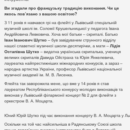
Ви згадали про французьку традицію виконання. Чи це
якось пов
’
язано з вашою освітою?
З 11 років я навчався грі на флейті у Львівській спеціальній
музичній школі ім. Соломії Крушельницької у педагога Івана
Андрiйовича Левковича. Хоча мої батьки – скрипалі. Батько
Іван Іванович Шутко
– був завідувачем струнного відділу
нашої славетної музичної школи-десятирічки, а мати –
Лідія
Остапівна Шутко
– видатна українська скрипалька, учениця
великих скрипалів Давида Ойстраха та Юрія Янкелевича,
лауреатка найпрестижніших міжнародних конкурсів, а зараз –
народна артистка України, професор Львівської національної
музичної академії ім. М. В. Лисенка.
Флейта так заворожила мене, що вже у 14 років я став
лауреатом Республіканського конкурсу молодих виконавців та
виконав у Львівській філармонії концерт № 2 для флейти з
оркестром В. А. Моцарта.
Юний Юрій Шутко під час виконання концерту В. А. Моцарта у Льв
Оскільки на той час найсильніша в Радянському Союзі школа
гри на дерев’яних духових інструментах була в Литовській