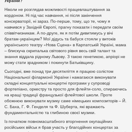
України?
Ніколи не розглядав можливості працевлаштування за
кордоном. Ні під час навчання, ні після закінчення
консерваторії, ні зараз. По-перше, тому, що те, чому я
навчився у Західній Європі, прагну показати і передати своїм
співвітчизникам. А по-друге, як я потім дивитимусь у вічі
братам-українцям? Мої дідусь та бабуся стояли у витоків
українського театру «Нова Сцена» в Карпатській Україні, мама
– блискуча скрипалька світового рівня весь свій талант та
знання віддала рідному Львову. З такою генетикою, апріорі не
можу стати зрадником і покинути Батьківщину.
Сьогодні, вже понад три десятиліття я працюю солістом
Національної філармонії України і намагаюся виконувати
складні концептуальні концертні програми у супроводі
фортепіано, оркестру та просто для флейти-соло, спираючись
на кращі традиції французької флейтової школи. Проте
обожнюю виконувати музику саме німецьких композиторів – Й.
С. Баха, Г. Ф. Генделя та Ф. Шуберта, які вражають
фундаментальністю та глибиною своєї музики.
Із початком повномасштабного вторгнення окупаційних
російських військ я брав участь у благодійних концертах за