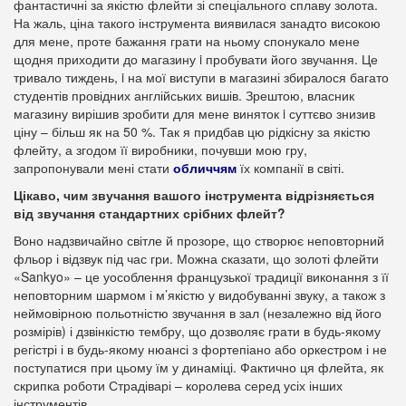
фантастичні за якістю флейти зі спеціального сплаву золота.
На жаль, ціна такого інструмента виявилася занадто високою
для мене, проте бажання грати на ньому спонукало мене
щодня приходити до магазину i пробувати його звучання. Це
тривало тиждень, i на мої виступи в магазині збиралося багато
студентів провідних англійських вишів. Зрештою, власник
магазину вирішив зробити для мене виняток i суттєво знизив
ціну – більш як на 50 %. Так я придбав цю рідкісну за якістю
флейту, а згодом її виробники, почувши мою гру,
запропонували мені стати
обличчям
їх компанії в світі.
Цікаво, чим звучання вашого інструмента відрізняється
від звучання стандартних срібних флейт?
Воно надзвичайно світле й прозоре, що створює неповторний
фльор і відзвук під час гри. Можна сказати, що золоті флейти
«Sankyo» – це уособлення французької традиції виконання з її
неповторним шармом і м’якістю у видобуванні звуку, а також з
неймовірною польотністю звучання в зал (незалежно від його
розмірів) і дзвінкістю тембру, що дозволяє грати в будь-якому
регістрі і в будь-якому нюансі з фортепіано або оркестром і не
поступатися при цьому їм у динаміці. Фактично ця флейта, як
скрипка роботи Страдіварі – королева серед усіх інших
інструментів.