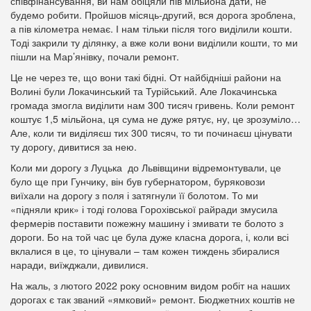
співфінансування, ви нам обіцяли пів мільйона дати, не
будемо робити. Пройшов місяць-другий, вся дорога зроблена,
а пів кілометра немає. І нам тільки після того виділили кошти.
Тоді закрили ту ділянку, а вже коли вони виділили кошти, то ми
пішли на Мар’янівку, почали ремонт.
Це не через те, що вони такі бідні. От найбідніші райони на
Волині були Локачинський та Турійський. Але Локачинська
громада змогла виділити нам 300 тисяч гривень. Коли ремонт
коштує 1,5 мільйона, ця сума не дуже рятує, ну, це зрозуміло…
Але, коли ти виділяєш тих 300 тисяч, то ти починаєш цінувати
ту дорогу, дивитися за нею.
Коли ми дорогу з Луцька до Львівщини відремонтували, це
було ще при Гунчику, він був губернатором, буряковози
виїхали на дорогу з поля і затягнули її болотом. То ми
«підняли крик» і тоді голова Горохівської райради змусила
фермерів поставити пожежну машину і змивати те болото з
дороги. Бо на той час це була дуже класна дорога, і, коли всі
вклалися в це, то цінували – там кожен тиждень збиралися
наради, виїжджали, дивилися.
На жаль, з лютого 2022 року основним видом робіт на наших
дорогах є так званий «ямковий» ремонт. Бюджетних коштів не