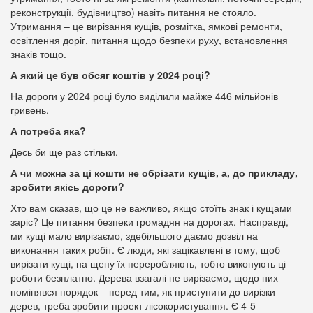
реконструкції, будівництво) навіть питання не стояло.
Утримання – це вирізання кущів, розмітка, ямкові ремонти,
освітлення доріг, питання щодо безпеки руху, встановлення
знаків тощо.
А який це був обсяг коштів у 2024 році?
На дороги у 2024 році було виділили майже 446 мільйонів
гривень.
А потреба яка?
Десь би ще раз стільки.
А чи можна за ці кошти не обрізати кущів, а, до прикладу,
зробити якісь дороги?
Хто вам сказав, що це не важливо, якщо стоїть знак і кущами
заріс? Це питання безпеки громадян на дорогах. Насправді,
ми кущі мало вирізаємо, здебільшого даємо дозвіл на
виконання таких робіт. Є люди, які зацікавлені в тому, щоб
вирізати кущі, на щепу їх переробляють, тобто виконують ці
роботи безплатно. Дерева взагалі не вирізаємо, щодо них
помінявся порядок – перед тим, як приступити до вирізки
дерев, треба зробити проект лісокористування. Є 4-5