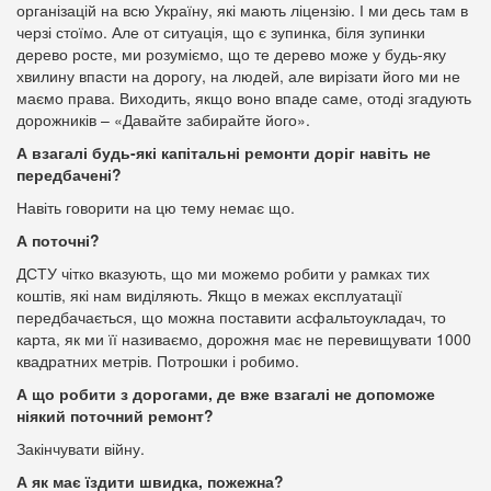
організацій на всю Україну, які мають ліцензію. І ми десь там в
черзі стоїмо. Але от ситуація, що є зупинка, біля зупинки
дерево росте, ми розуміємо, що те дерево може у будь-яку
хвилину впасти на дорогу, на людей, але вирізати його ми не
маємо права. Виходить, якщо воно впаде саме, отоді згадують
дорожників – «Давайте забирайте його».
А взагалі будь-які капітальні ремонти доріг навіть не
передбачені?
Навіть говорити на цю тему немає що.
А поточні?
ДСТУ чітко вказують, що ми можемо робити у рамках тих
коштів, які нам виділяють. Якщо в межах експлуатації
передбачається, що можна поставити асфальтоукладач, то
карта, як ми її називаємо, дорожня має не перевищувати 1000
квадратних метрів. Потрошки і робимо.
А що робити з дорогами, де вже взагалі не допоможе
ніякий поточний ремонт?
Закінчувати війну.
А як має їздити швидка, пожежна?