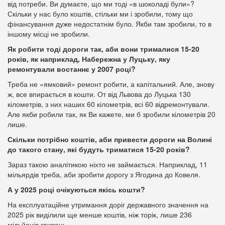
від потреби. Ви думаєте, що ми тоді «в шоколаді були»?
Скільки у нас було коштів, стільки ми і зробили, тому що
фінансування дуже недостатнім було. Якби там зробили, то в
іншому місці не зробили.
Як робити тоді дороги так, аби вони трималися 15-20
років, як наприклад, Набережна у Луцьку, яку
ремонтували востаннє у 2007 році?
Треба не «ямковий» ремонт робити, а капітальний. Але, знову
ж, все впирається в кошти. От від Львова до Луцька 130
кілометрів, з них наших 60 кілометрів, всі 60 відремонтували.
Але якби робили так, як Ви кажете, ми б зробили кілометрів 20
лише.
Скільки потрібно коштів, аби привести дороги на Волині
до такого стану, які будуть триматися 15-20 років?
Зараз такою аналітикою ніхто не займається. Наприклад, 11
мільярдів треба, аби зробити дорогу з Ягодина до Ковеля.
А у 2025 році очікуються якісь кошти?
На експлуатаційне утримання доріг державного значення на
2025 рік виділили ще менше коштів, ніж торік, лише 236
мільйонів гривень.