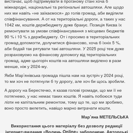
вистачає, щоб підтримувати в проїзному стані хоча б
міжнародні, національні та регіональні автошляхи. Але щодо
них ми навіть «не заїкаємося» до голів громад, аби виділили
співфінансування. А от на територіальні дороги, а таких у нас
1042 км, коштів держбюджету дуже бракує. Позиція Києва їх
ремонтувати за умови співфінансування з місцевих бюджетів
90 % і 10 % з держбюджету. От і просимо в територіальних
громад допомогти, долучитися фінансово, хоча б їхніх 5 %,
аби бодай так рятувати такі автошляхи. У 2025 році теж дуже
розраховуємо на фінансову допомогу від територіальних
громад, адже цьогоріч коштів на автошляхи виділено в рази
менше, ніж у 2024-му.
Якби Мар’янівська громада пішла нам на зустріч у 2024 році,
то ми хоч не потягнули б ту дорогу, але хоч би щось зробили.
А дорогу на Берестечко, я казав голові громади, що ми її не
потягнемо, у нас немає таких коштів. Я навіть побоюся туди
лізти не капітальним ремонтом, тому що те, що ми зробимо,
воно просто вилетить, навіщо марно витрачати кошти.
Мар’яна МЕТЕЛЬСЬКА
Використання цього матеріалу без дозволу редакції
інтернет-видання «Волинь Online» заборонене. Авторські