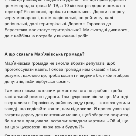
це міжнародна траса М-19, а 10 кілометрів дороги немає на
території Рівненщині, проїхати неможливо. Дороги в першу
чергу міжнародні, потім національні, по рейтингу, далі
регіональні, далі територіальні. Дорога з Горохова до
Берестечка має статус територіальної. Ми сьогодні дивимося,
де є найбільша потреба у виконанні робіт.
А що сказала Мар’янівська громада?
Мар’янівська громада не змогла зібрати депутатів, щоб
проголосувати навіть. Голова громади нам сказав: «Так, я
розумію, важливо це, треба кошти і я виділив би, якби я зібрав
депутатів, якби відбулася сесія».
Там вже ніяким поточним ремонтом того не зробиш, треба
капітальний ремонт дороги. Там цукровози пішли ще. Ми тоді
зверталися в Горохівську районну раду (
ред.
– коли запустили
завод), що виділяйте кошти, нам відмовили. Я пропонував тоді
закрити дорогу для вантажних машин, щоб зберегти покриття,
бо ми там працювали, асфальт вкладали картами. «Ой ні, що
ви це ж цукровози, як же вони будуть?!».
От вони перевищують дозволену вагу, як на них