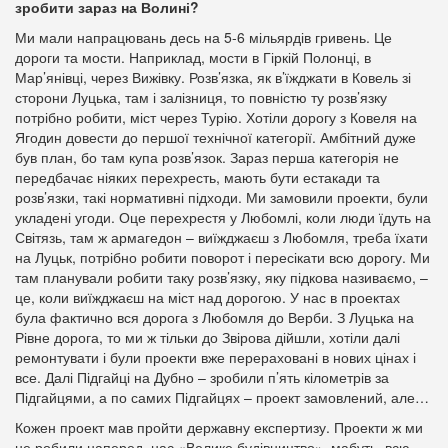
зробити зараз на Волині?
Ми мали напрацювань десь на 5-6 мільярдів гривень. Це
дороги та мости. Наприклад, мости в Гіркій Полонці, в
Мар’янівці, через Вижівку. Розв’язка, як в’їжджати в Ковель зі
сторони Луцька, там і залізниця, то повністю ту розв’язку
потрібно робити, міст через Турію. Хотіли дорогу з Ковеля на
Ягодин довести до першої технічної категорії. Амбітний дуже
був план, бо там купа розв’язок. Зараз перша категорія не
передбачає ніяких перехресть, мають бути естакади та
розв’язки, такі нормативні підходи. Ми замовили проекти, були
укладені угоди. Оце перехрестя у Любомлі, коли люди їдуть на
Світязь, там ж армагедон – виїжджаєш з Любомля, треба їхати
на Луцьк, потрібно робити поворот і пересікати всю дорогу. Ми
там планували робити таку розв’язку, яку підкова називаємо, –
це, коли виїжджаєш на міст над дорогою. У нас в проектах
була фактично вся дорога з Любомля до Верби. З Луцька на
Рівне дорога, то ми ж тільки до Звірова дійшли, хотіли далі
ремонтувати і були проекти вже перераховані в нових цінах і
все. Далі Підгайці на Дубно – зробили п’ять кілометрів за
Підгайцями, а по самих Підгайцях – проект замовлений, але…
Кожен проект мав пройти державну експертизу. Проекти ж ми
не робили наперед, нас «Велике будівництво», мабуть, всю