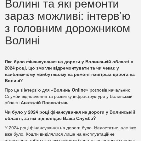
Волині та які ремонти
зараз можливі: інтерв’ю
з головним дорожником
Волині
Яке було фінансування на дороги у Волинській області в
2024 році, що змогли відремонтувати та чи чекає у
найближчому майбутньому на ремонт найгірша дорога на
Волині?
Про це в інтерв’ю для
«Волинь
Online»
розповів начальник
Служби відновлення та розвитку інфраструктури у Волинській
області
Анатолій Посполітак.
Чи було у 2024 році фінансування на дороги у Волинській
області, за які відповідає Ваша Служба?
У 2024 році фінансування на дороги було. Недостатнє, але яке
вже було. Кошти виділялися лише на експлуатаційне
утримання, тобто ні за які ремонти (капітальні, поточні середні,