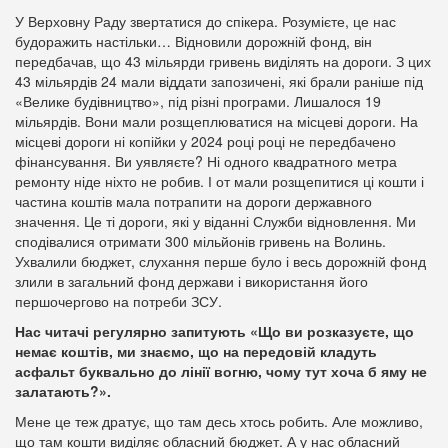
У Верховну Раду звертатися до спікера. Розумієте, це нас
будоражить настільки… Відновили дорожній фонд, він
передбачав, що 43 мільярди гривень виділять на дороги. З цих
43 мільярдів 24 мали віддати запозичені, які брали раніше під
«Велике будівництво», під різні програми. Лишалося 19
мільярдів. Вони мали розщеплюватися на місцеві дороги. На
місцеві дороги ні копійки у 2024 році році не передбачено
фінансування. Ви уявляєте? Ні одного квадратного метра
ремонту ніде ніхто не робив. І от мали розщепитися ці кошти і
частина коштів мала потрапити на дороги державного
значення. Це ті дороги, які у віданні Служби відновлення. Ми
сподівалися отримати 300 мільйонів гривень на Волинь.
Ухвалили бюджет, слухання перше було і весь дорожній фонд
злили в загальний фонд держави і використання його
першочергово на потреби ЗСУ.
Нас читачі регулярно запитують «Що ви розказуєте, що
немає коштів, ми знаємо, що на передовій кладуть
асфальт буквально до лінії вогню, чому тут хоча б яму не
залатають?».
Мене це теж дратує, що там десь хтось робить. Але можливо,
що там кошти виділяє обласний бюджет. А у нас обласний