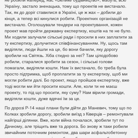
Україну, застало зненацька, тому що проектів не вистачало.
Так, як до доріг ставилися в Україні, це ж жах – добили до
кінця, а тепер всі кинулися робити. Проектних організацій не
вистачало. Оголошували тендери на проектування, кожен
проект мав пройти державну експертизу, коштів на те не було.
Ми ходили залучали сільські ради і просили в них заплатити за
ту експертизу, долучитися співфінансуванням. Ну, щось там
виділяли, люди йшли на це, бо вони бачили, яку дорогу
зробили на Світязь. Хіба стидно за неї? Там цілодобово
робили, старалися зробити за сезон, і сільські голови
помагали, виділяли кошти. Нам їх вистачало, бо треба була
просто підтримка, щоб проплатити за ту експертизу, щоб ми
могли робити далі. Бо проект, якщо пройшов експертизу, вже
тоді могли ми йти просити кошти. Але, коли ти не маєш
проекту, то під що просити, яку суму? Нам вірили громади,
виділяли кошти, дуже вдячні їм за це.
По дорозі Р-14 наші плани були дійти до Маневич, тому що по
Колках зробили дорогу, зробили виїзд з Ківерців – ремонтували
найгірші ділянки. Вже, коли війна почалася, зробили тут по
Дачному, але тріщить вже та дорога. Бо знову ж таки робили
звичайним поточним ремонтом, два шари асфальтобетонну