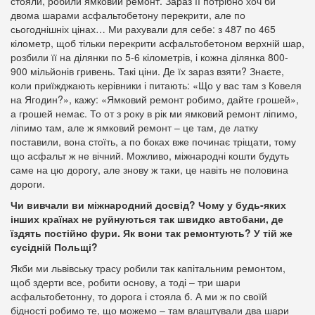
стояли, робили ямковий ремонт. Зараз її потрібно хоч би
двома шарами асфальтобетону перекрити, але по
сьогоднішніх цінах… Ми рахували для себе: з 487 по 465
кілометр, щоб тільки перекрити асфальтобетоном верхній шар,
розбили її на ділянки по 5-6 кілометрів, і кожна ділянка 800-
900 мільйонів гривень. Такі ціни. Де їх зараз взяти? Знаєте,
коли приїжджають керівники і питають: «Що у вас там з Ковеля
на Ягодин?», кажу: «Ямковий ремонт робимо, дайте грошей»,
а грошей немає. То от з року в рік ми ямковий ремонт ліпимо,
ліпимо там, але ж ямковий ремонт – це там, де латку
поставили, вона стоїть, а по боках вже починає тріщати, тому
що асфальт ж не вічний. Можливо, міжнародні кошти будуть
саме на цю дорогу, але знову ж таки, це навіть не половина
дороги.
Чи вивчали ви міжнародний досвід? Чому у будь-яких
інших країнах не руйнуються так швидко автобани, де
їздять постійно фури. Як вони так ремонтують? У тій же
сусідній Польщі?
Якби ми львівську трасу робили так капітальним ремонтом,
щоб здерти все, робити основу, а тоді – три шари
асфальтобетонну, то дорога і стояла б. А ми ж по своїй
бідності робимо те, що можемо – там влаштували два шари