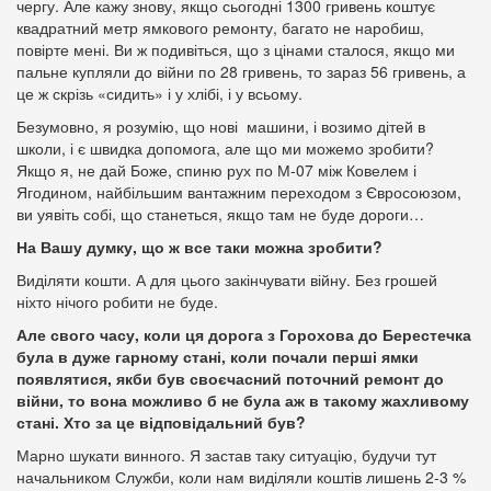
чергу. Але кажу знову, якщо сьогодні 1300 гривень коштує
квадратний метр ямкового ремонту, багато не наробиш,
повірте мені. Ви ж подивіться, що з цінами сталося, якщо ми
пальне купляли до війни по 28 гривень, то зараз 56 гривень, а
це ж скрізь «сидить» і у хлібі, і у всьому.
Безумовно, я розумію, що нові машини, і возимо дітей в
школи, і є швидка допомога, але що ми можемо зробити?
Якщо я, не дай Боже, спиню рух по М-07 між Ковелем і
Ягодином, найбільшим вантажним переходом з Євросоюзом,
ви уявіть собі, що станеться, якщо там не буде дороги…
На Вашу думку, що ж все таки можна зробити?
Виділяти кошти. А для цього закінчувати війну. Без грошей
ніхто нічого робити не буде.
Але свого часу, коли ця дорога з Горохова до Берестечка
була в дуже гарному стані, коли почали перші ямки
появлятися, якби був своєчасний поточний ремонт до
війни, то вона можливо б не була аж в такому жахливому
стані. Хто за це відповідальний був?
Марно шукати винного. Я застав таку ситуацію, будучи тут
начальником Служби, коли нам виділяли коштів лишень 2-3 %