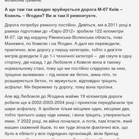
А що там так швидко
з
руйнується дорога М-07 Київ –
Ковель – Ягодин? Ви ж там її ремонтуєте.
Дорога потребує ремонту постійно. Дивіться, ми в 2011 році в
рамках підготовки до «Євро-2012» зробили 122 кілометри
М-07. Це від кордону Рівненська-Волинська область, повз
Маневичі, по Ковелю і на Ягодин. А далі ми переводили,
практично, всю дорогу у першу категорію, тобто з дев’яти
метрів доводили її до 1-ї технічної категорії – дві смуги в одну
сторону, дві назад. І до Любомля з Ковеля вона в такому
нормальному стані, тому що ми постійно слідкуємо за нею,
тріщини заливаємо – під низом же бетон, зима-літо, то
розширяється бетон, то звужується, відповідно тріщить
асфальт. Ми бережемо ту дорогу, тому вона проїзна.
Але від Любомля до Ягодина майже 19 кілометрів дороги
робили ще в 2002-2003-2004 році і проектом передбачали три
шари асфальту. А зробили тільки місцями один, місцями два,
тобто третього шару ніде немає, і вона тріщить, утворюються
ямки. У 2022 році, як війна почалася, а потік, пам’ятаєте, який
машин скажений йшов, то ми туди зігнали фактично все, що
було в області у всіх підрядних організацій, вісім бригад