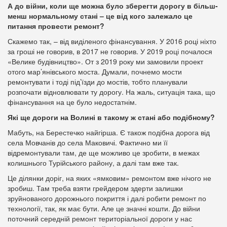
А до війни, коли ще можна було зберегти дорогу в більш-
менш нормальному стані – це від кого залежало це
питання провести ремонт?
Скажемо так, – від виділеного фінансування. У 2016 році ніхто
за гроші не говорив, в 2017 не говорив. У 2019 році почалося
«Велике будівництво». От з 2019 року ми замовили проект
отого мар’янівського моста. Думали, почнемо мости
ремонтувати і тоді під’їзди до мостів, тобто планували
розпочати відновлювати ту дорогу. На жаль, ситуація така, що
фінансування на це було недостатнім.
Які ще дороги на Волині в такому ж стані або подібному?
Мабуть, на Берестечко найгірша. Є також подібна дорога від
села Мовчанів до села Маковичі. Фактично ми її
відремонтували там, де ще можливо це зробити, в межах
колишнього Турійського району, а далі там вже так.
Це ділянки доріг, на яких «ямковим» ремонтом вже нічого не
зробиш. Там треба взяти грейдером здерти залишки
зруйнованого дорожнього покриття і далі робити ремонт по
технології, так, як має бути. Але це значні кошти. До війни
поточний середній ремонт територіальної дороги у нас