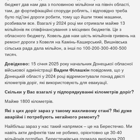
бюджет дав нам два з половиною мільйони на північ області,
там, де фортифікаційні споруди роблять, і відповідно треба
було під’їзні дороги робити, тому що йшли тяжкі машини,
розбивали все. Взагалі у 2024 році ми отримали майже 13
мільйонів як співфінансування з місцевих бюджетів. Це з
обласного бюджету, Ковель дав нам шість мільйонів гривень на
ремонт дороги з Ковеля на Камінь-Каширський, Вишнівська
сільська рада дала мільйон, а інші по 100-200-300-400-500
тисяч.
Довідково:
15 січня 2025 року начальник Донецької обласної
військової адміністрації
Вадим Філашкін
повідомив, що у
Донецькій області у 2024 році відремонтували понад двісті
кілометрів доріг, які використовують для евакуації.
Скільки у Вас взагалі у підпорядкуванні кілометрів доріг?
Майже 1800 кілометрів.
Які з цих доріг зараз у такому жахливому стані? Які дуже
аварійні і потребують негайного ремонту?
Найбільш зараз у нас такий напрямок – це на Берестечко. Ми
навіть акти дефектів там не робимо, орієнтовно це 30-40
мільйонів потрібно. Берестечківська громада виділила 200