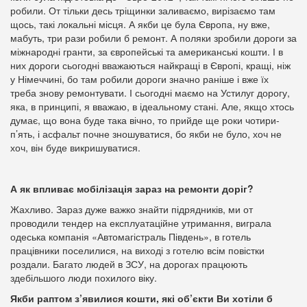
робили. От тільки десь тріщинки заливаємо, вирізаємо там
щось, такі локальні місця. А якби це була Європа, ну вже,
мабуть, три рази робили б ремонт. А поляки зробили дороги за
міжнародні гранти, за європейські та американські кошти. І в
них дороги сьогодні вважаються найкращі в Європі, кращі, ніж
у Німеччині, бо там робили дороги значно раніше і вже їх
треба знову ремонтувати. І сьогодні маємо на Устилуг дорогу,
яка, в принципі, я вважаю, в ідеальному стані. Але, якщо хтось
думає, що вона буде така вічно, то прийде ще роки чотири-
п’ять, і асфальт почне зношуватися, бо якби не було, хоч не
хоч, він буде викришуватися.
А як впливає мобілізація зараз на ремонти доріг?
Жахливо. Зараз дуже важко знайти підрядників, ми от
проводили тендер на експлуатаційне утримання, виграла
одеська компанія «Автомагістраль Південь», в готель
працівники поселилися, на виході з готелю всім повістки
роздали. Багато людей в ЗСУ, на дорогах працюють
здебільшого люди похилого віку.
Якби раптом з’явилися кошти, які об’єкти Ви хотіли б