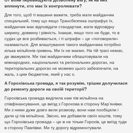
вплинути, хто має їх контролювати?
Для того, щоб ті машини важити, треба мати майданчик
спеціальний, тому що якщо Трансбезпека оштрафує їх,
майданчик має відповідати стандартам, мати відповідну
ширину, довжину і рівність. Інакше, якщо того не буде, то в
судах це все розбивається, і ті штрафи – це «поговорили»
називається. Для влаштування такого майданчика потрібно
кілька мільйонів гривень. Ми їх не маємо. На тій трасі немає,
де зважувати. Ми такі майданчики облаштовували на
міжнародних, національних та регіональних дорогах, на
територіальних дорогах не можемо цього забезпечити, на
жаль, з цим бюджетом, який у нас є.
А Горохівська громада, я так розумію, трішки долучилася
до ремонту дороги на своїй території?
Горохівська громада виділила нам пів мільйона на
співфінансування, це виїзд з Горохова в сторону Мар’янівки.
Ми з ними дуже довго вели розмову, вони нам пообіцяли і
дали ці пів мільйона. Звісно, ми добавили своїх коштів, тому
що Горохівська громада – це ж не тільки Горохів, це виїзд туди
в сторону Павлівки. Ми ту дорогу відремонтували.