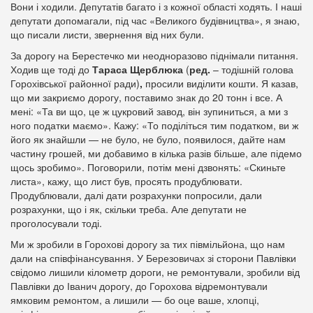
Вони і ходили. Депутатів багато і з кожної області ходять. І наші
депутати допомагали, під час «Великого будівництва», я знаю,
що писали листи, звернення від них були.
За дорогу на Берестечко ми неодноразово піднімали питання.
Ходив ще тоді до
Тараса Щерблюка
(
ред.
– тодішній голова
Горохівської районної ради)
,
просили виділити кошти. Я казав,
що ми закриємо дорогу, поставимо знак до 20 тонн і все. А
мені: «Та ви що, це ж цукровий завод, він зупиниться, а ми з
ного податки маємо». Кажу: «То поділіться тим податком, ви ж
його як знайшли — не було, не було, появилося, дайте нам
частину грошей, ми добавимо в кілька разів більше, але підемо
щось зробимо». Поговорили, потім мені дзвонять: «Скиньте
листа», кажу, що лист був, просять продублювати.
Продублювали, далі дати розрахунки попросили, дали
розрахунки, що і як, скільки треба. Але депутати не
проголосували тоді.
Ми ж зробили в Горохові дорогу за тих півмільйона, що нам
дали на співфінансування. У Березовичах зі сторони Павлівки
свідомо лишили кілометр дороги, не ремонтували, зробили від
Павлівки до Іванич дорогу, до Горохова відремонтували
ямковим ремонтом, а лишили — бо оце ваше, хлопці,