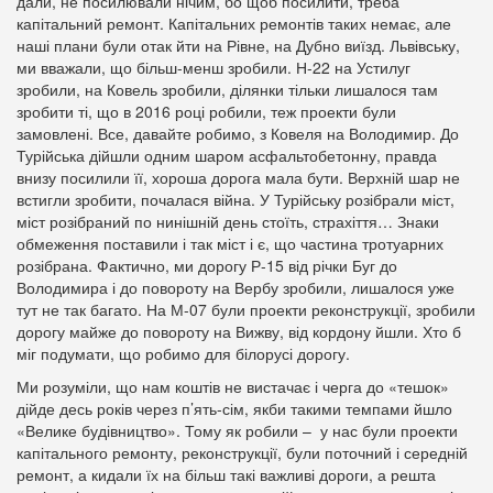
дали, не посилювали нічим, бо щоб посилити, треба
капітальний ремонт. Капітальних ремонтів таких немає, але
наші плани були отак йти на Рівне, на Дубно виїзд. Львівську,
ми вважали, що більш-менш зробили. Н-22 на Устилуг
зробили, на Ковель зробили, ділянки тільки лишалося там
зробити ті, що в 2016 році робили, теж проекти були
замовлені. Все, давайте робимо, з Ковеля на Володимир. До
Турійська дійшли одним шаром асфальтобетонну, правда
внизу посилили її, хороша дорога мала бути. Верхній шар не
встигли зробити, почалася війна. У Турійську розібрали міст,
міст розібраний по нинішній день стоїть, страхіття… Знаки
обмеження поставили і так міст і є, що частина тротуарних
розібрана. Фактично, ми дорогу Р-15 від річки Буг до
Володимира і до повороту на Вербу зробили, лишалося уже
тут не так багато. На М-07 були проекти реконструкції, зробили
дорогу майже до повороту на Вижву, від кордону йшли. Хто б
міг подумати, що робимо для білорусі дорогу.
Ми розуміли, що нам коштів не вистачає і черга до «тешок»
дійде десь років через п’ять-сім, якби такими темпами йшло
«Велике будівництво». Тому як робили – у нас були проекти
капітального ремонту, реконструкції, були поточний і середній
ремонт, а кидали їх на більш такі важливі дороги, а решта