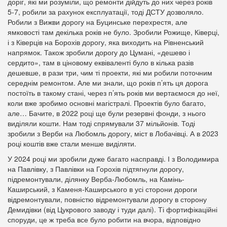
доріг, які ми розуміли, що ремонти дійдуть до них через років
5-7, робили за рахунок експлуатації, тоді ДСТУ дозволяло.
Робили з Вижви дорогу на Буцинське перехрестя, але
ямковості там декілька років не було. Зробили Рожище, Ківерці,
і з Ківерців на Борохів дорогу, яка виходить на Рівненський
напрямок. Також зробили дорогу до Цумані, «дешево і
сердито», там в ціновому еквіваленті було в кілька разів
дешевше, в рази три, чим ті проекти, які ми робили поточним
середнім ремонтом. Але ми знали, що років п’ять ця дорога
постоїть в такому стані, через п’ять років ми вертаємося до неї,
коли вже зробимо основні магістралі. Проектів було багато,
але… Бачите, в 2022 році ще були резервні фонди, з нього
виділяли кошти. Нам тоді спрямували 37 мільйонів. Тоді
зробили з Верби на Любомль дорогу, міст в Лобачівці. А в 2023
році коштів вже стали менше виділяти.
У 2024 році ми зробили дуже багато насправді. І з Володимира
на Павлівку, з Павлівки на Горохів підтягнули дорогу,
підремонтували, ділянку Верба-Любомль, на Камінь-
Каширський, з Каменя-Каширського в усі сторони дороги
відремонтували, повністю відремонтували дорогу в сторону
Демидівки (від Цукрового заводу і туди далі). Ті фортифікаційні
споруди, це ж треба все було робити на вчора, відповідно