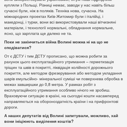
купляли з Польщі. Різниці немає, заводи у нас навіть більш
сучасні були, ніж в поляків. Техніка нова, сучасна. На
міжнародних проектах Київ-Житомир були і італійці, і
македонці, і турки, вони всі використовували наші вітчизняні
матеріали, і технології нормальні, обладнання нормальне,
ясно, що зарплата ще далеко не та.
Поки не закінчиться війна Волині можна ні на що не
сподіватися?
От є ДСТУ і тим ДСТУ прописано, що можна робити за
рахунок цього експлуатаційного утримання – герметизація
тріщин та швів в покритті, ліквідація колійності дорожнього
покриття, але методом фрезерування або методом укладання
шарів емульсійно- мінеральної суміші чи поверхнева обробка в
межах завширшки до 0,8 метра. У рамках робіт з
експлуатаційного утримання особливо нічого не зробиш.
Враховуючи ситуацію в країні, на сьогодні кошти насамперед
направляються на обороноздатність країни і на прифронтові
дороги.
А наших депутатів від Волині запитували, можливо, хай
вони ініціюють виділення коштів?