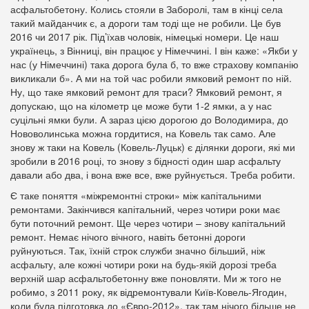
асфальтобетону. Колись стояли в Заборолі, там в кінці села
такий майданчик є, а дороги там тоді ще не робили. Це був
2016 чи 2017 рік. Під’їхав чоловік, німецькі номери. Це наш
українець, з Вінниці, він працює у Німеччині. І він каже: «Якби у
нас (у Німеччині) така дорога була б, то вже страхову компанію
викликали б». А ми на той час робили ямковий ремонт по ній.
Ну, що таке ямковий ремонт для траси? Ямковий ремонт, я
допускаю, що на кілометр це може бути 1-2 ямки, а у нас
суцільні ямки були. А зараз цією дорогою до Володимира, до
Нововолинська можна гордитися, на Ковель так само. Але
знову ж таки на Ковель (Ковель-Луцьк) є ділянки дороги, які ми
зробили в 2016 році, то знову з бідності один шар асфальту
давали або два, і вона вже все, вже руйнується. Треба робити.
Є таке поняття «міжремонтні строки» між капітальними
ремонтами. Закінчився капітальний, через чотири роки має
бути поточний ремонт. Ще через чотири – знову капітальний
ремонт. Немає нічого вічного, навіть бетонні дороги
руйнуються. Так, їхній строк служби значно більший, ніж
асфальту, але кожні чотири роки на будь-якій дорозі треба
верхній шар асфальтобетонну вже поновляти. Ми ж того не
робимо, з 2011 року, як відремонтували Київ-Ковель-Ягодин,
коли була підготовка до «Євро-2012», так там нічого більше не