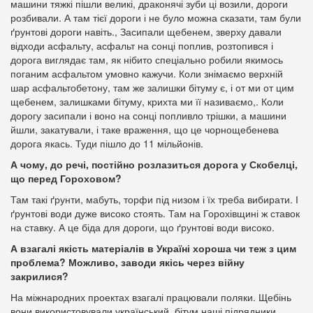
машини тяжкі пішли великі, драконячі зуби ці возили, дороги
розбивали. А там тієї дороги і не було можна сказати, там були
ґрунтові дороги навіть., Засипали щебенем, зверху давали
відходи асфальту, асфальт на сонці поплив, розтопився і
дорога виглядає там, як нібито спеціально робили якимось
поганим асфальтом умовно кажучи. Коли знімаємо верхній
шар асфальтобетону, там же залишки бітуму є, і от ми от цим
щебенем, залишками бітуму, крихта ми її називаємо,. Коли
дорогу засипали і воно на сонці попливло трішки, а машини
йшли, закатували, і таке враження, що це чорнощебенева
дорога якась. Туди пішло до 11 мільйонів.
А чому, до речі, постійно розлазиться дорога у Скобелці,
що перед Гороховом?
Там такі ґрунти, мабуть, торфи під низом і їх треба вибирати. І
ґрунтові води дуже високо стоять. Там на Горохівщині ж ставок
на ставку. А це біда для дороги, що ґрунтові води високо.
А взагалі якість матеріалів в Україні хороша чи теж з цим
проблема? Можливо, заводи якісь через війну
закрилися?
На міжнародних проектах взагалі працювали поляки. Щебінь
вони використовували український, бітум наші підрядники