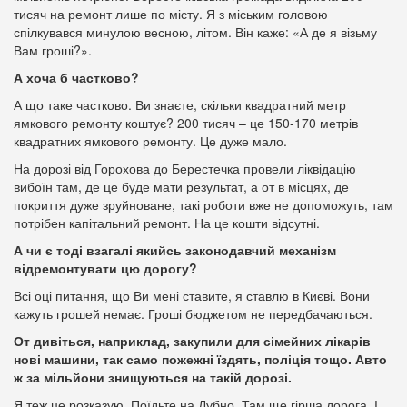
тисяч на ремонт лише по місту. Я з міським головою
спілкувався минулою весною, літом. Він каже: «А де я візьму
Вам гроші?».
А хоча б частково?
А що таке частково. Ви знаєте, скільки квадратний метр
ямкового ремонту коштує? 200 тисяч – це 150-170 метрів
квадратних ямкового ремонту. Це дуже мало.
На дорозі від Горохова до Берестечка провели ліквідацію
вибоїн там, де це буде мати результат, а от в місцях, де
покриття дуже зруйноване, такі роботи вже не допоможуть, там
потрібен капітальний ремонт. На це кошти відсутні.
А чи є тоді взагалі якийсь законодавчий механізм
відремонтувати цю дорогу?
Всі оці питання, що Ви мені ставите, я ставлю в Києві. Вони
кажуть грошей немає. Гроші бюджетом не передбачаються.
От дивіться, наприклад, закупили для сімейних лікарів
нові машини, так само пожежні їздять, поліція тощо. Авто
ж за мільйони знищуються на такій дорозі.
Я теж це розказую. Поїдьте на Дубно. Там ще гірша дорога. І