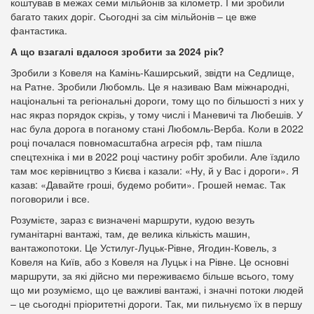
коштував в межах семи мільйонів за кілометр. І ми зробили
багато таких доріг. Сьогодні за сім мільйонів – це вже
фантастика.
А що взагалі вдалося зробити за 2024 рік?
Зробили з Ковеля на Камінь-Каширський, звідти на Седлище,
на Ратне. Зробили Любомль. Це я називаю Вам міжнародні,
національні та регіональні дороги, тому що по більшості з них у
нас якраз порядок скрізь, у тому числі і Маневичі та Любешів. У
нас була дорога в поганому стані Любомль-Верба. Коли в 2022
році почалася повномасштабна агресія рф, там пішла
спецтехніка і ми в 2022 році частину робіт зробили. Але їздило
там моє керівництво з Києва і казали: «Ну, й у Вас і дороги». Я
казав: «Давайте гроші, будемо робити». Грошей немає. Так
поговорили і все.
Розумієте, зараз є визначені маршрути, кудою везуть
гуманітарні вантажі, там, де велика кількість машин,
вантажопотоки. Це Устилуг-Луцьк-Рівне, Ягодин-Ковель, з
Ковеля на Київ, або з Ковеля на Луцьк і на Рівне. Це основні
маршрути, за які дійсно ми переживаємо більше всього, тому
що ми розуміємо, що це важливі вантажі, і значні потоки людей
– це сьогодні пріоритетні дороги. Так, ми пильнуємо їх в першу