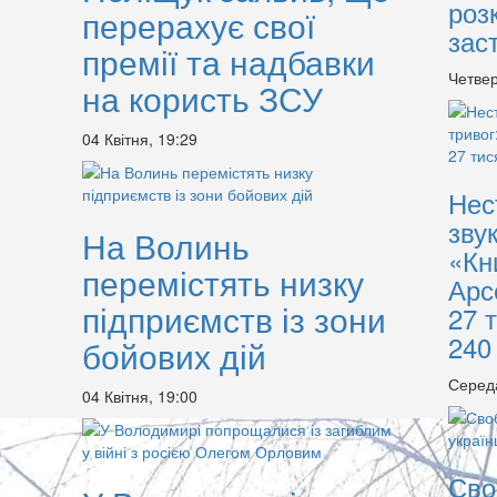
роз
перерахує свої
зас
премії та надбавки
Четвер
на користь ЗСУ
04 Квітня, 19:29
Нес
зву
На Волинь
«Кн
перемістять низку
Арс
підприємств із зони
27 
240
бойових дій
Серед
04 Квітня, 19:00
Сво