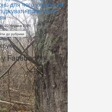
оні: для чого українцям
ліджувати полонених
іян
ок, 02 Червня 2026
йти до рубрики
сбук
 у Facebook
ер 4