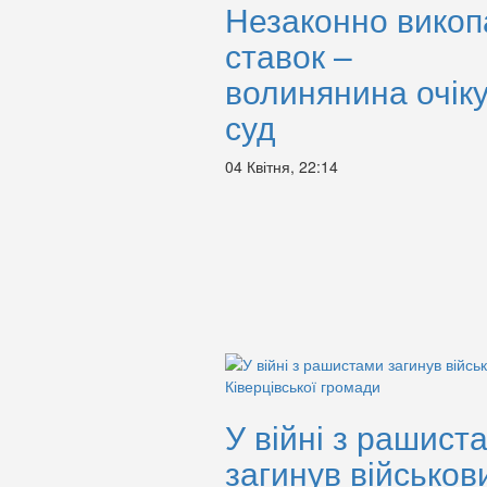
Незаконно викоп
ставок –
волинянина очік
суд
04 Квітня, 22:14
У війні з рашист
загинув військов