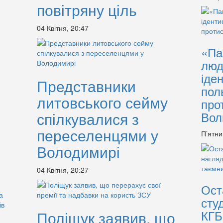
повітряну ціль
04 Квітня, 20:47
«Па
люд
іде
Представники
пол
литовського сейму
про
спілкувалися з
Вол
переселенцями у
П’ятни
Володимирі
04 Квітня, 20:27
Ост
сту
КГБ
Поліщук заявив, що