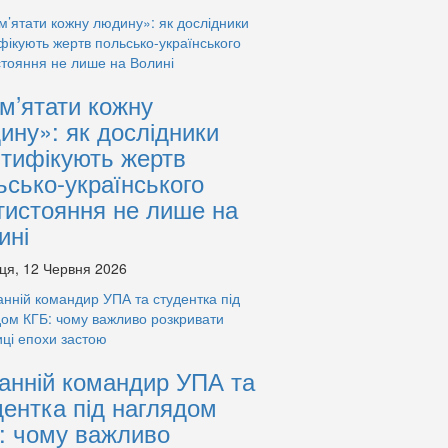
м’ятати кожну
ину»: як дослідники
нтифікують жертв
ьсько-українського
тистояння не лише на
ині
ця, 12 Червня 2026
анній командир УПА та
дентка під наглядом
: чому важливо