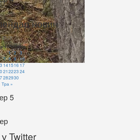
лендар новин
ь 2022
Ср
Чт
Пт
Сб
Нд
1
2
3
7
8
9
10
3
14
15
16
17
0
21
22
23
24
7
28
29
30
Тра »
ер 5
тер
у Twitter