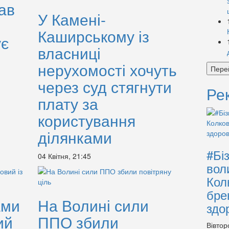
ав
У Камені-
Каширському із
ує
власниці
нерухомості хочуть
Пере
через суд стягнути
Ре
плату за
користування
ділянками
#Бі
04 Квітня, 21:45
вол
Кол
бре
ами
На Волині сили
здо
ий
ППО збили
Вівтор