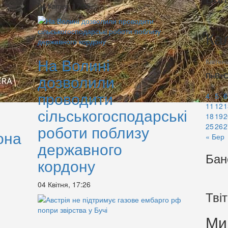
04 Квітня, 17:55
Ка
На Волині
Квітен
Пн
Вт
дозволили
проводити
4
5
6
11
12
1
сільськогосподарські
18
19
2
роботи поблизу
25
26
2
она
« Бер
державного
Бан
кордону
04 Квітня, 17:26
Тві
Ми 