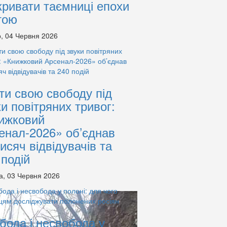
кривати таємниці епохи
тою
, 04 Червня 2026
ти свою свободу під
ки повітряних тривог:
ижковий
енал-2026» об’єднав
тисяч відвідувачів та
 подій
а, 03 Червня 2026
бода і несвобода у