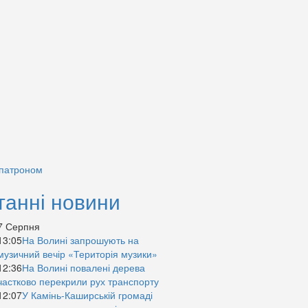
 патроном
танні новини
7 Серпня
13:05
На Волині запрошують на
музичний вечір «Територія музики»
12:36
На Волині повалені дерева
частково перекрили рух транспорту
12:07
У Камінь-Каширській громаді