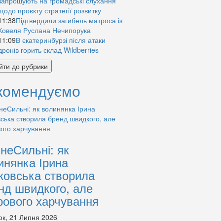
запрошують на громадські слухання
щодо проєкту стратегії розвитку
11:38
Підтвердили загибель матроса із
Ковеля Руслана Нечипорука
11:09
В єкатеринбурзі після атаки
дронів горить склад Wildberries
йти до рубрики
комендуємо
знеСильні: як
инянка Ірина
ковська створила
нд швидкого, але
рового харчування
ок, 21 Липня 2026