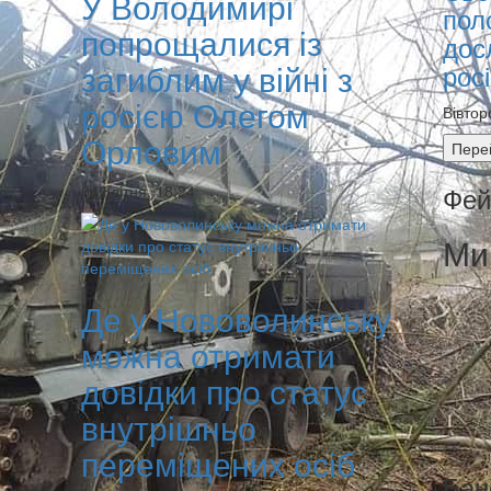
У Володимирі
пол
попрощалися із
дос
загиблим у війні з
рос
росією Олегом
Вівтор
Орловим
Пере
Фей
04 Квітня, 18:24
Ми
Де у Нововолинську
можна отримати
довідки про статус
внутрішньо
переміщених осіб
Бан