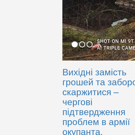
Вихідні замість
грошей та забор
скаржитися –
чергові
підтвердження
проблем в армії
окупанта.