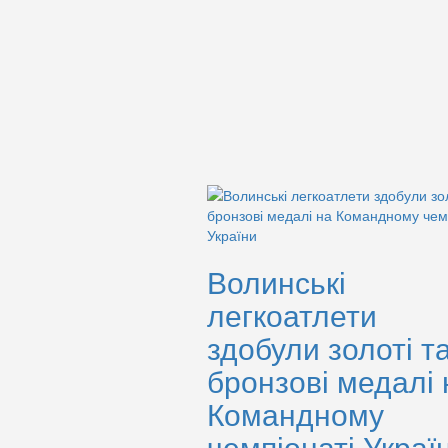
Волинські
легкоатлети
здобули золоті т
бронзові медалі 
Командному
чемпіонаті Украї