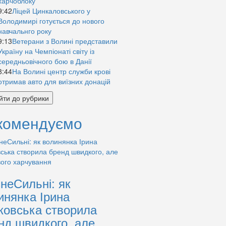
харчоблоку
9:42
Ліцей Цинкаловського у
Володимирі готується до нового
навчальнго року
9:13
Ветерани з Волині представили
Україну на Чемпіонаті світу із
середньовічного бою в Данії
8:44
На Волині центр служби крові
отримав авто для виїзних донацій
йти до рубрики
комендуємо
знеСильні: як
инянка Ірина
ковська створила
нд швидкого, але