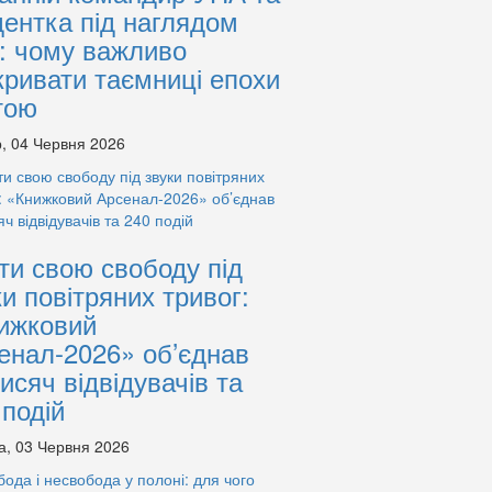
дентка під наглядом
: чому важливо
кривати таємниці епохи
тою
, 04 Червня 2026
ти свою свободу під
ки повітряних тривог:
ижковий
енал-2026» об’єднав
тисяч відвідувачів та
 подій
а, 03 Червня 2026