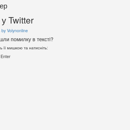
тер
у Twitter
 by Volynonline
шли помилку в тексті?
ть її мишкою та натисніть:
+
Enter