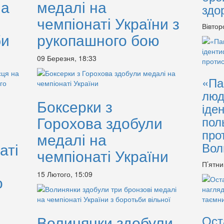
на
медалі на
здо
чемпіонаті України з
Вівтор
би
рукопашного бою
09 Березня, 18:33
«Па
люд
Боксерки з
іде
Горохова здобули
пол
про
медалі на
аті
Вол
чемпіонаті України
П’ятни
15 Лютого, 15:09
о
Волинянки здобули
Ост