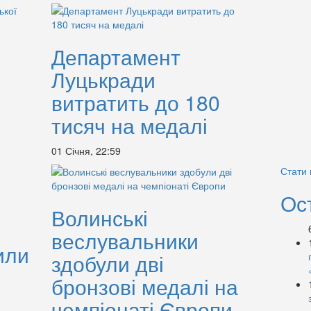
Департамент
Луцькради
витратить до 180
і
тисяч на медалі
01 Січня, 22:59
Стати
Ос
Волинські
веслувальники
или
здобули дві
бронзові медалі на
чемпіонаті Європи