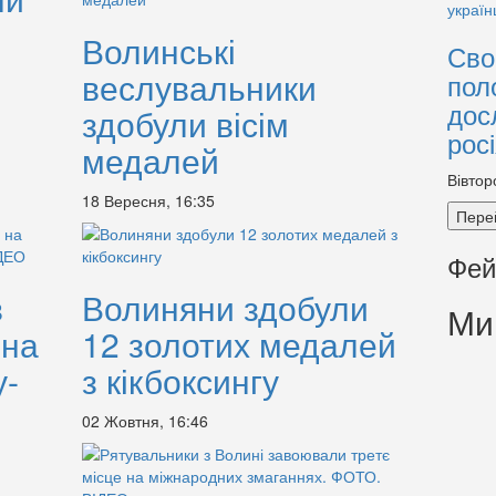
Волинські
Сво
веслувальники
пол
дос
здобули вісім
рос
медалей
Вівтор
18 Вересня, 16:35
Пере
Фей
в
Волиняни здобули
Ми
 на
12 золотих медалей
у-
з кікбоксингу
02 Жовтня, 16:46