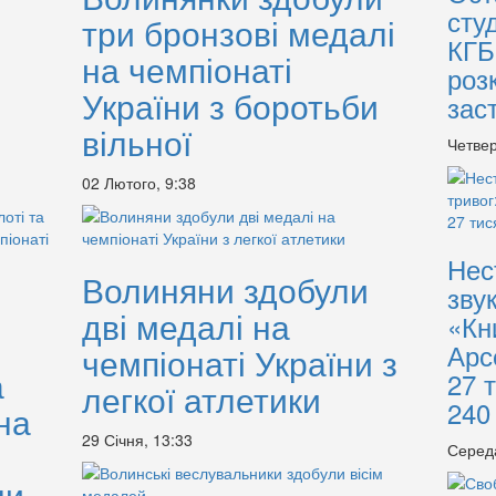
сту
три бронзові медалі
КГБ
на чемпіонаті
роз
України з боротьби
зас
вільної
Четвер
02 Лютого, 9:38
Нес
Волиняни здобули
зву
дві медалі на
«Кн
Арс
чемпіонаті України з
а
27 
легкої атлетики
240
на
29 Січня, 13:33
Серед
ни