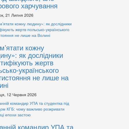
рового харчування
ок, 21 Липня 2026
м’ятати кожну
ину»: як дослідники
нтифікують жертв
ьсько-українського
тистояння не лише на
ині
ця, 12 Червня 2026
анній командир УПА та