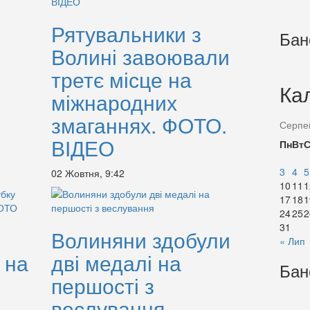
Рятувальники з
Бан
Волині завоювали
третє місце на
Ка
міжнародних
змаганнях. ФОТО.
Серпе
ВІДЕО
Пн
Вт
3
4
5
02 Жовтня, 9:42
10
11
1
17
18
1
24
25
2
31
Волиняни здобули
« Лип
 на
дві медалі на
Бан
першості з
веслування