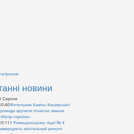
 патроном
танні новини
6 Серпня
10:40
Жителькам Камінь-Каширської
громади вручили почесне звання
«Матір-героїня»
10:11
У Рожищенському ліцеї № 4
завершують капітальний ремонт