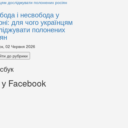
бода і несвобода у
оні: для чого українцям
ліджувати полонених
іян
ок, 02 Червня 2026
йти до рубрики
сбук
 у Facebook