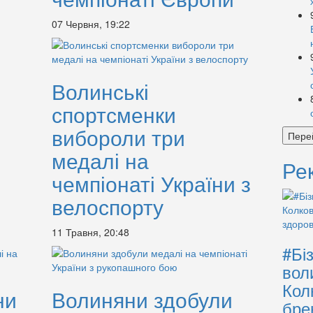
07 Червня, 19:22
Волинські
спортсменки
вибороли три
Пере
медалі на
Ре
чемпіонаті України з
велоспорту
11 Травня, 20:48
#Бі
вол
Кол
ни
Волиняни здобули
бре