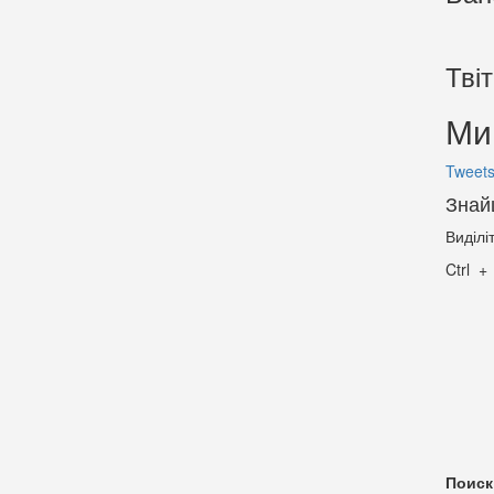
Тві
Ми 
Tweets
Знай
Виділі
Ctrl
Поиск