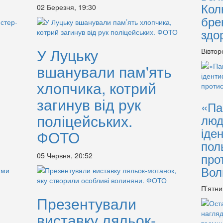
Кол
02 Березня, 19:30
бре
здо
У Луцьку
Вівтор
вшанували пам'ять
хлопчика, котрий
загинув від рук
«Па
поліцейських.
люд
іде
ФОТО
пол
про
05 Червня, 20:52
Вол
П’ятни
Презентували
виставку ляльок-