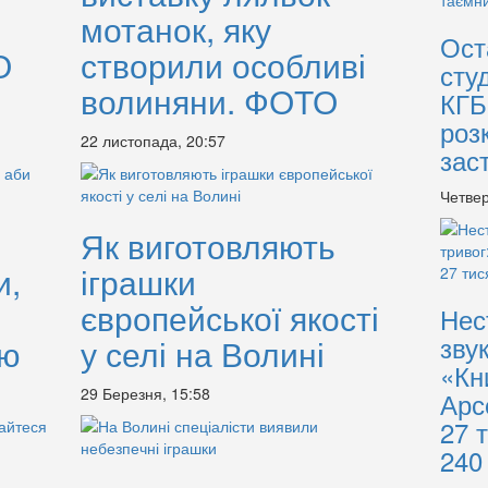
мотанок, яку
Ост
О
створили особливі
сту
волиняни. ФОТО
КГБ
роз
22 листопада, 20:57
зас
Четвер
Як виготовляють
и,
іграшки
європейської якості
Нес
зву
єю
у селі на Волині
«Кн
29 Березня, 15:58
Арс
27 
240