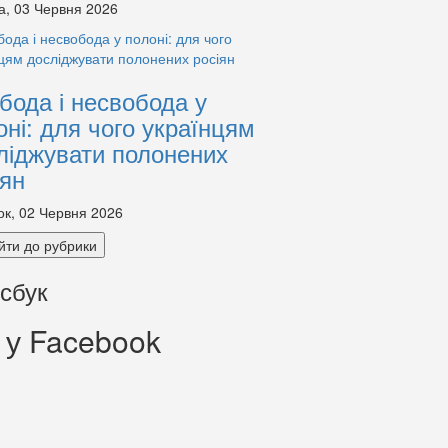
а, 03 Червня 2026
бода і несвобода у
оні: для чого українцям
ліджувати полонених
іян
ок, 02 Червня 2026
йти до рубрики
сбук
 у Facebook