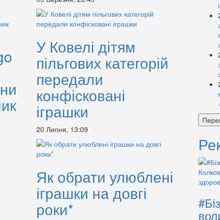
У Ковелі дітям
go
пільгових категорій
передали
ини
конфісковані
ник
іграшки
Пере
20 Липня, 13:09
Ре
Як обрати улюблені
іграшки на довгі
#Бі
роки*
вол