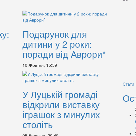
ку:
Подарунок для
дитини у 2 роки:
поради від Аврори*
10 Жовтня, 15:59
Стати
У Луцькій громаді
Ос
відкрили виставку
іграшок з минулих
століть
05 Березня, 20:49