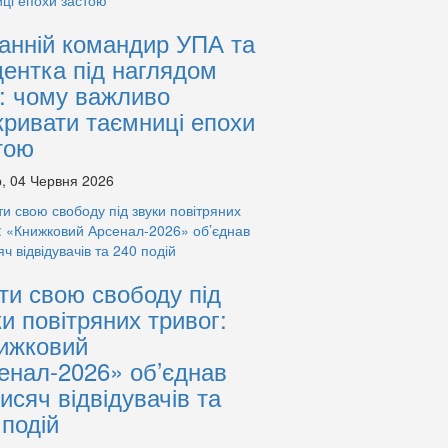
анній командир УПА та
дентка під наглядом
: чому важливо
кривати таємниці епохи
тою
, 04 Червня 2026
ти свою свободу під
ки повітряних тривог:
ижковий
енал-2026» об’єднав
тисяч відвідувачів та
 подій