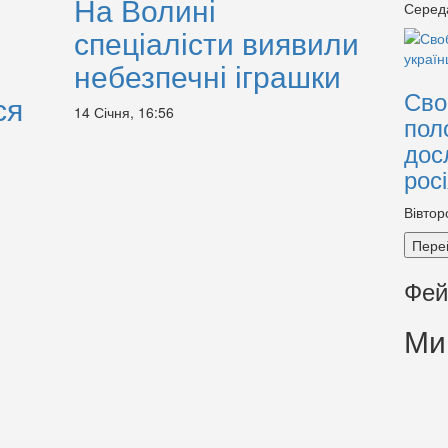
На Волині
Серед
спеціалісти виявили
небезпечні іграшки
Сво
ся
14 Січня, 16:56
пол
дос
рос
Вівтор
Пере
Фей
Ми