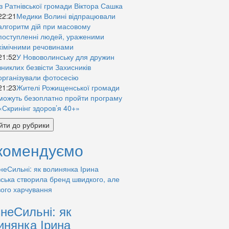
із Ратнівської громади Віктора Сашка
22:21
Медики Волині відпрацювали
алгоритм дій при масовому
поступленні людей, ураженими
хімічними речовинами
21:52
У Нововолинську для дружин
зниклих безвісти Захисників
організували фотосесію
21:23
Жителі Рожищенської громади
можуть безоплатно пройти програму
«Скринінг здоров’я 40+»
йти до рубрики
комендуємо
знеСильні: як
инянка Ірина