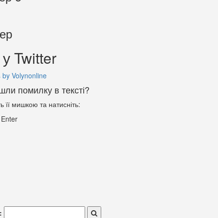
тер
у Twitter
 by Volynonline
шли помилку в тексті?
ть її мишкою та натисніть:
+
Enter
: