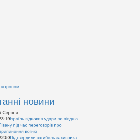
 патроном
танні новини
5 Серпня
23:19
Ізраїль відновив удари по півдню
Лівану під час переговорів про
припинення вогню
22:50
Підтвердили загибель захисника