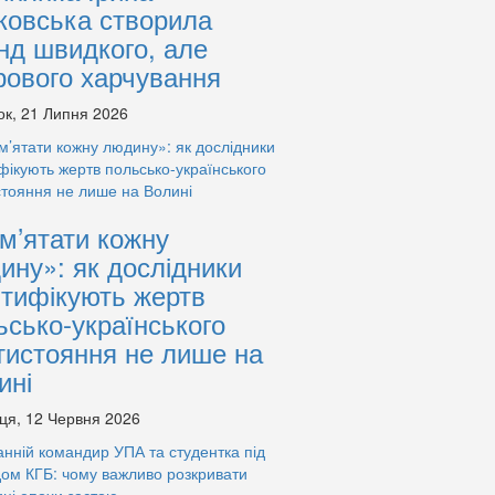
ковська створила
нд швидкого, але
рового харчування
ок, 21 Липня 2026
м’ятати кожну
ину»: як дослідники
нтифікують жертв
ьсько-українського
тистояння не лише на
ині
ця, 12 Червня 2026