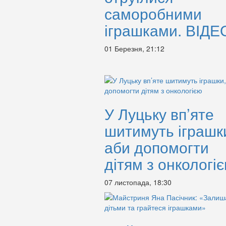
саморобними
іграшками. ВІДЕ
01 Березня, 21:12
У Луцьку вп’яте
шитимуть іграшк
аби допомогти
дітям з онкологі
07 листопада, 18:30