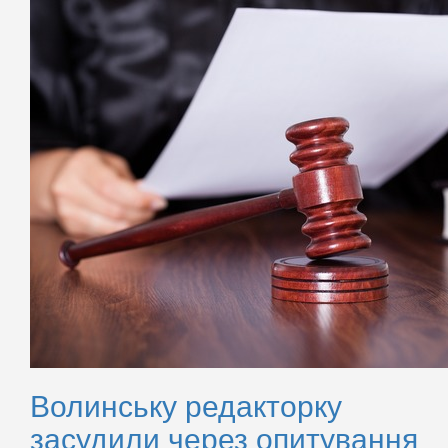
Волинську редакторку
засудили через опитування