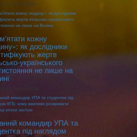
ок, 21 Липня 2026
м’ятати кожну
ину»: як дослідники
нтифікують жертв
ьсько-українського
тистояння не лише на
ині
ця, 12 Червня 2026
анній командир УПА та
дентка під наглядом