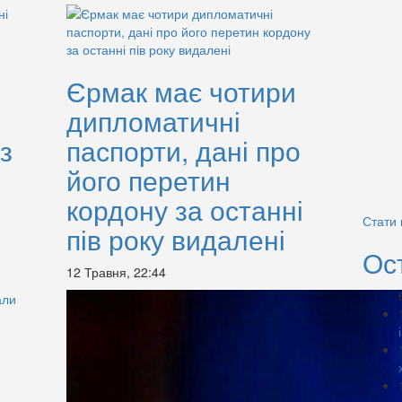
Єрмак має чотири
дипломатичні
з
паспорти, дані про
його перетин
кордону за останні
Стати
пів року видалені
Ос
12 Травня, 22:44