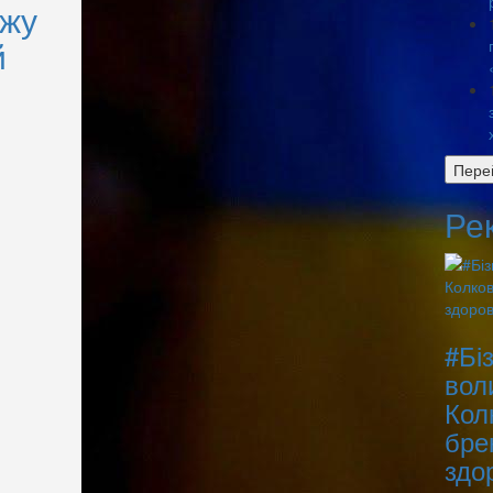
ежу
й
Пере
Ре
#Бі
вол
Кол
бре
здо