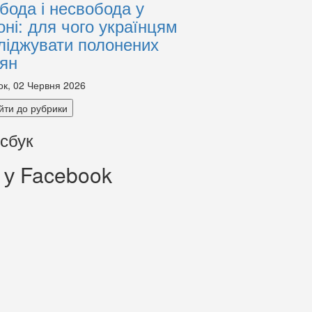
бода і несвобода у
оні: для чого українцям
ліджувати полонених
іян
ок, 02 Червня 2026
йти до рубрики
сбук
 у Facebook