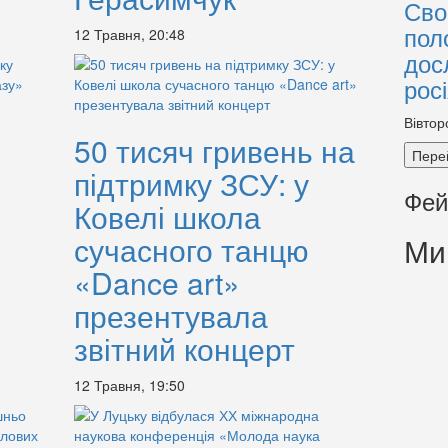
Сво
пол
12 Травня, 20:48
дос
рос
Вівтор
50 тисяч гривень на
Пере
підтримку ЗСУ: у
Фей
Ковелі школа
:
сучасного танцю
Ми
«Dance art»
презентувала
звітний концерт
12 Травня, 19:50