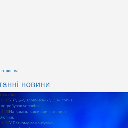
 патроном
танні новини
6 Серпня
12:07
У Луцьку зловмисник у СЗЧ побив
і пограбував чоловіка
11:38
На Камінь-Каширщині втопився
хлопчик
11:09
У Ратному демонтували