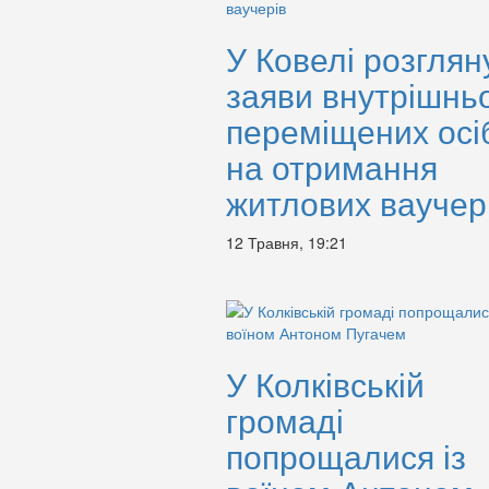
У Ковелі розглян
заяви внутрішнь
переміщених осі
на отримання
житлових ваучер
12 Травня, 19:21
У Колківській
громаді
попрощалися із