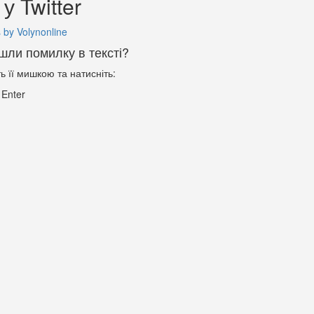
у Twitter
 by Volynonline
шли помилку в тексті?
ть її мишкою та натисніть:
+
Enter