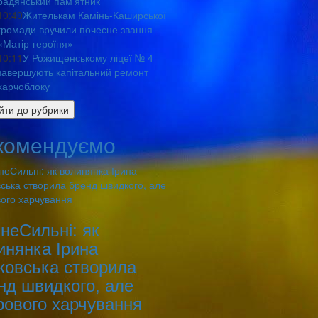
радянський памʼятник
10:40
Жителькам Камінь-Каширської
громади вручили почесне звання
«Матір-героїня»
10:11
У Рожищенському ліцеї № 4
завершують капітальний ремонт
харчоблоку
йти до рубрики
комендуємо
знеСильні: як
инянка Ірина
ковська створила
нд швидкого, але
рового харчування