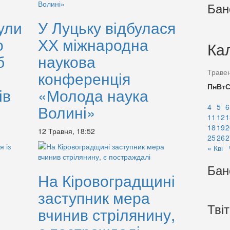
Бан
ули
У Луцьку відбулася
о
ХХ міжнародна
Ка
б
наукова
Траве
конференція
Пн
Вт
ів
«Молода наука
Волині»
4
5
6
11
12
1
18
19
2
12 Травня, 18:52
25
26
2
« Кві
Бан
На Кіровоградщині
заступник мера
Тві
вчинив стрілянину,