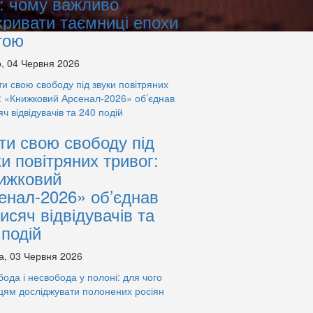
: чому важливо
кривати таємниці епохи
тою
, 04 Червня 2026
ти свою свободу під
ки повітряних тривог:
ижковий
енал-2026» об’єднав
тисяч відвідувачів та
 подій
а, 03 Червня 2026