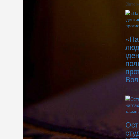
Вівтор
«Па
люд
іде
пол
про
Вол
П’ятни
Ост
сту