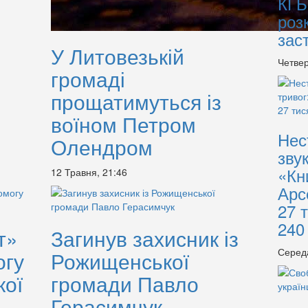
КГБ
роз
зас
У Литовезькій
Четвер
громаді
прощатимуться із
воїном Петром
Нес
Олендром
зву
«Кн
12 Травня, 21:46
Арс
27 
240
т»
Загинув захисник із
Серед
огу
Рожищенської
кої
громади Павло
Герасимчук