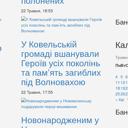
полонених
22 Травня, 18:53
Бан
У Ковельській
Ка
о
громаді вшанували
Траве
Героїв усіх поколінь
Пн
Вт
та пам’ять загиблих
4
5
6
під Волновахою
11
12
1
18
19
2
22 Травня, 17:55
25
26
2
« Кві
Бан
Новонародженим у