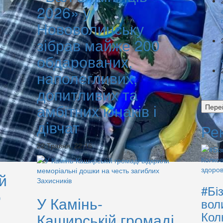
2026» у
Нововолинську
зібрав майже 200
обдарованих,
наполегливих,
допитливих та
амбітних юнаків і
Пере
дівчат
Ре
22 Травня, 22:16
й
#Бі
о
У Камінь-
вол
Кол
Каширській громаді