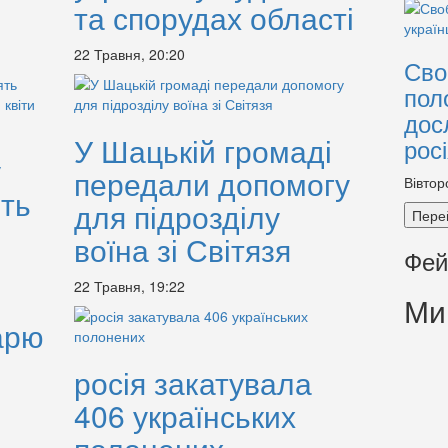
та спорудах області
22 Травня, 20:20
Сво
пол
дос
У Шацькій громаді
рос
у
передали допомогу
Вівтор
ть
для підрозділу
Пере
воїна зі Світязя
Фей
22 Травня, 19:22
Ми
арю
росія закатувала
406 українських