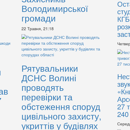
Ост
Володимирської
сту
громади
КГБ
роз
22 Травня, 21:18
зас
Четвер
Рятувальники
л
Нес
ДСНС Волині
зву
проводять
ав
«Кн
перевірки та
Арс
7
обстеження споруд
27 
240
цивільного захисту,
укриттів у будівлях
Серед