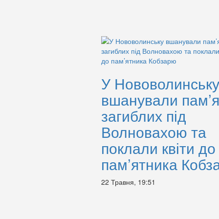
У Нововолинськ
вшанували пам’я
загиблих під
Волновахою та
поклали квіти до
пам’ятника Кобз
22 Травня, 19:51