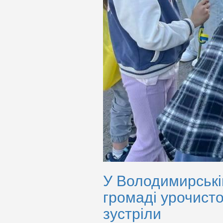
У Володимирські
громаді урочист
зустріли