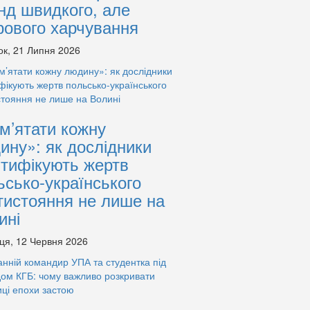
нд швидкого, але
рового харчування
ок, 21 Липня 2026
м’ятати кожну
ину»: як дослідники
нтифікують жертв
ьсько-українського
тистояння не лише на
ині
ця, 12 Червня 2026