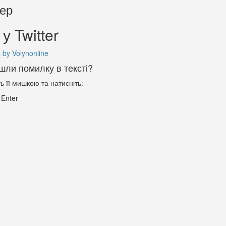
тер
у Twitter
 by Volynonline
шли помилку в тексті?
ть її мишкою та натисніть:
+
Enter