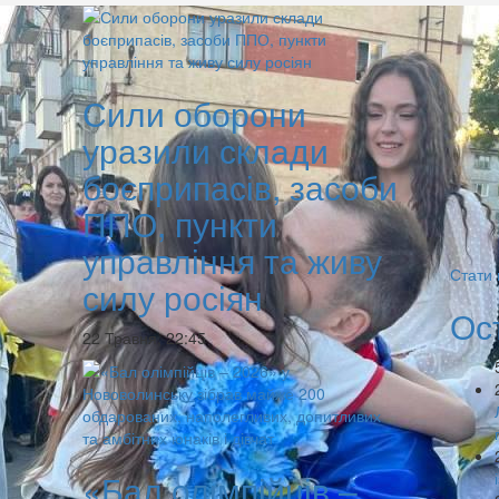
Сили оборони
уразили склади
боєприпасів, засоби
ППО, пункти
управління та живу
Стати
силу росіян
Ос
22 Травня, 22:45
«Бал олімпійців –