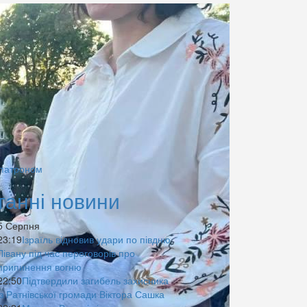
 патроном
танні новини
5 Серпня
23:19
Ізраїль відновив удари по півдню
Лівану під час переговорів про
припинення вогню
22:50
Підтвердили загибель захисника
із Ратнівської громади Віктора Сашка