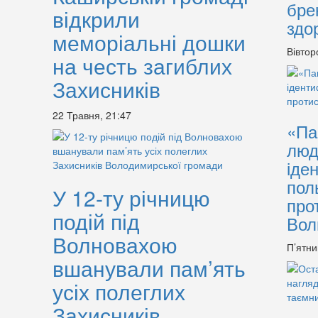
бре
відкрили
здо
меморіальні дошки
Вівтор
на честь загиблих
Захисників
22 Травня, 21:47
«Па
люд
іде
пол
У 12-ту річницю
про
подій під
Вол
Волновахою
П’ятни
вшанували пам’ять
усіх полеглих
Захисників