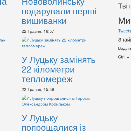
ла
Нововолинську
Тві
подарували перші
Ми 
вишиванки
Tweets
22 Травня, 16:57
Знай
Виділі
У Луцьку замінять
Ctrl
22 кілометри
тепломереж
22 Травня, 15:59
У Луцьку
попрощалися із