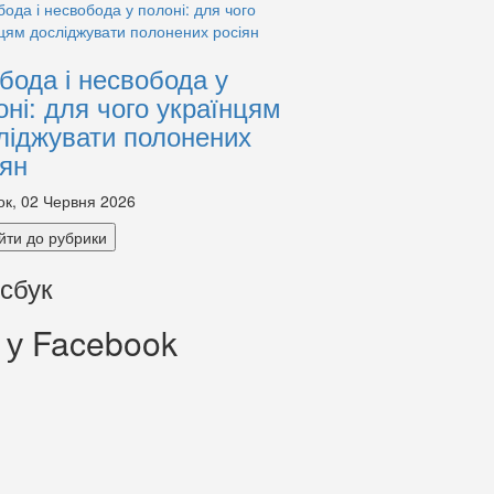
бода і несвобода у
оні: для чого українцям
ліджувати полонених
іян
ок, 02 Червня 2026
йти до рубрики
сбук
 у Facebook