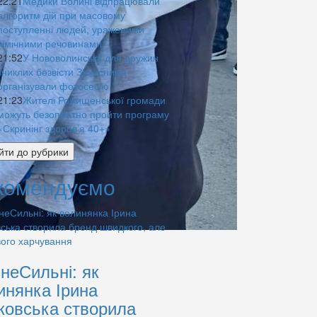
22:21
Медики Волині відпрацювали
алгоритм дій при масовому
поступленні людей, ураженими
хімічними речовинами
21:52
У Нововолинську для дружин
зниклих безвісти Захисників
організували фотосесію
21:23
Жителі Рожищенської громади
можуть безоплатно пройти програму
«Скринінг здоров’я 40+»
йти до рубрики
комендуємо
знеСильні: як
инянка Ірина
ковська створила