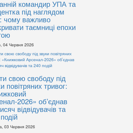
анній командир УПА та
дентка під наглядом
: чому важливо
кривати таємниці епохи
тою
, 04 Червня 2026
ти свою свободу під
ки повітряних тривог:
ижковий
енал-2026» об’єднав
тисяч відвідувачів та
 подій
а, 03 Червня 2026