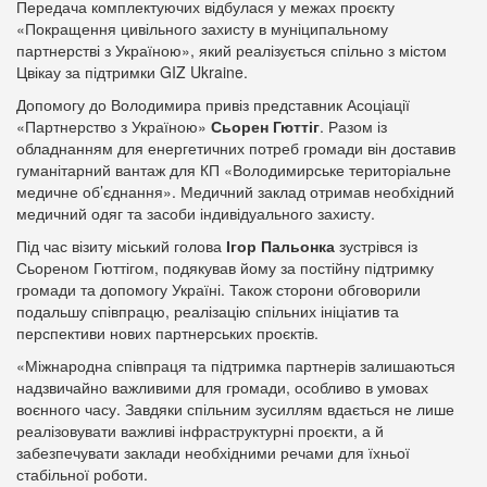
Передача комплектуючих відбулася у межах проєкту
«Покращення цивільного захисту в муніципальному
партнерстві з Україною», який реалізується спільно з містом
Цвікау за підтримки GIZ Ukraine.
Допомогу до Володимира привіз представник Асоціації
«Партнерство з Україною»
Сьорен Гюттіг
. Разом із
обладнанням для енергетичних потреб громади він доставив
гуманітарний вантаж для КП «Володимирське територіальне
медичне об’єднання». Медичний заклад отримав необхідний
медичний одяг та засоби індивідуального захисту.
Під час візиту міський голова
Ігор Пальонка
зустрівся із
Сьореном Гюттігом, подякував йому за постійну підтримку
громади та допомогу Україні. Також сторони обговорили
подальшу співпрацю, реалізацію спільних ініціатив та
перспективи нових партнерських проєктів.
«Міжнародна співпраця та підтримка партнерів залишаються
надзвичайно важливими для громади, особливо в умовах
воєнного часу. Завдяки спільним зусиллям вдається не лише
реалізовувати важливі інфраструктурні проєкти, а й
забезпечувати заклади необхідними речами для їхньої
стабільної роботи.