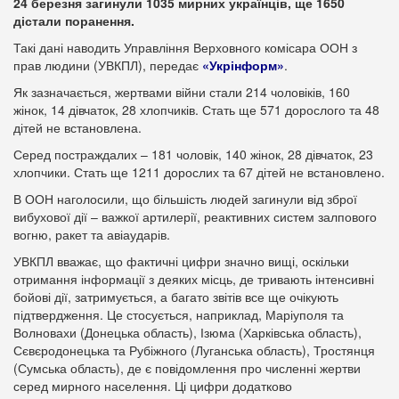
24 березня загинули 1035 мирних українців, ще 1650
дістали поранення.
Такі дані наводить Управління Верховного комісара ООН з
прав людини (УВКПЛ), передає
«Укрінформ»
.
Як зазначається, жертвами війни стали 214 чоловіків, 160
жінок, 14 дівчаток, 28 хлопчиків. Стать ще 571 дорослого та 48
дітей не встановлена.
Серед постраждалих – 181 чоловік, 140 жінок, 28 дівчаток, 23
хлопчики. Стать ще 1211 дорослих та 67 дітей не встановлено.
В ООН наголосили, що більшість людей загинули від зброї
вибухової дії – важкої артилерії, реактивних систем залпового
вогню, ракет та авіаударів.
УВКПЛ вважає, що фактичні цифри значно вищі, оскільки
отримання інформації з деяких місць, де тривають інтенсивні
бойові дії, затримується, а багато звітів все ще очікують
підтвердження. Це стосується, наприклад, Маріуполя та
Волновахи (Донецька область), Ізюма (Харківська область),
Сєвєродонецька та Рубіжного (Луганська область), Тростянця
(Сумська область), де є повідомлення про численні жертви
серед мирного населення. Ці цифри додатково