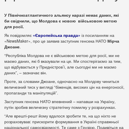
У Північноатлантичного альянсу наразі немає даних, які
би свідчили, що Молдова є новою військовою метою
для росії.
Як повідомляє
«Європейська правда»
із посиланням на
«NewsMaker», про це заявив заступник генсека НАТО
Мірча
Джоане
.
“Республіка Молдова не є військовою метою для росії, ми не
маємо даних, які б вказували на це. Ми спостерігаємо за тим,
що відбувається у Придністров’ї, але сьогодні ми не маємо
даних”, – зазначає він.
Проте, за словами Джоане, одночасно на Молдову чиниться
величезний тиск у вигляді “біженців, високих цін на енергоносії,
пропаганди та маніпуляцій”.
Заступник генсека НАТО впевнений – напавши на Україну,
путін зробив величезну стратегічну помилку у розрахунках.
“Але врешті-решт йому вдалося зробити те, на що ніхто не
розраховував: прискорити формування в Україні справжньої
національної самосвідомості. Те саме з Грузією. Подивіться на