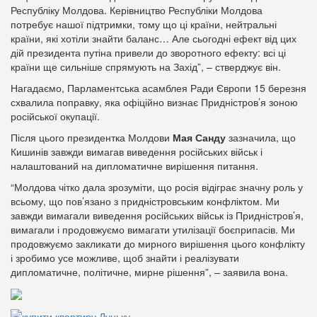
Республіку Молдова. Керівництво Республіки Молдова
потребує нашої підтримки, тому що ці країни, нейтральні
країни, які хотіли знайти баланс… Але сьогодні ефект від цих
дій президента путіна привели до зворотного ефекту: всі ці
країни ще сильніше спрямують на Захід”, – стверджує він.
Нагадаємо, Парламентська асамблея Ради Європи 15 березня
схвалила поправку, яка офіційно визнає Придністров’я зоною
російської окупації.
Після цього президентка Молдови
Мая Санду
зазначила, що
Кишинів завжди вимагав виведення російських військ і
налаштований на дипломатичне вирішення питання.
“Молдова чітко дала зрозуміти, що росія відіграє значну роль у
всьому, що пов’язано з придністровським конфліктом. Ми
завжди вимагали виведення російських військ із Придністров’я,
вимагали і продовжуємо вимагати утилізації боєприпасів. Ми
продовжуємо закликати до мирного вирішення цього конфлікту
і зробимо усе можливе, щоб знайти і реалізувати
дипломатичне, політичне, мирне рішення”, – заявила вона.