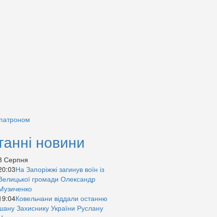
 патроном
танні новини
8 Серпня
20:03
На Запоріжжі загинув воїн із
Велицької громади Олександр
Музиченко
19:04
Ковельчани віддали останню
шану Захиснику України Руслану