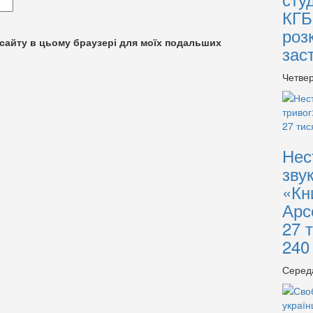
КГБ
роз
су сайту в цьому браузері для моїх подальших
зас
Четвер
Нес
зву
«Кн
Арс
27 
240
Серед