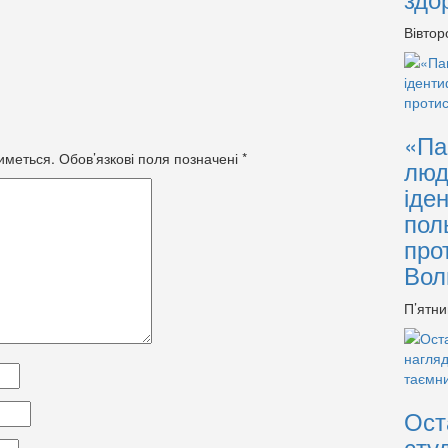
Вівтор
«Па
иметься.
Обов’язкові поля позначені
*
люд
іде
пол
про
Вол
П’ятни
Ост
сту