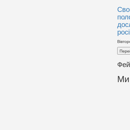
Сво
пол
дос
рос
Вівтор
Пере
Фей
Ми