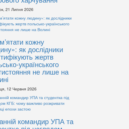
ок, 21 Липня 2026
м’ятати кожну
ину»: як дослідники
нтифікують жертв
ьсько-українського
тистояння не лише на
ині
ця, 12 Червня 2026
анній командир УПА та
дентка під наглядом