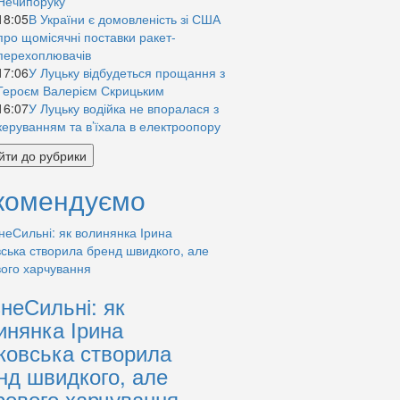
Нечипоруку
18:05
В України є домовленість зі США
про щомісячні поставки ракет-
перехоплювачів
17:06
У Луцьку відбудеться прощання з
Героєм Валерієм Скрицьким
16:07
У Луцьку водійка не впоралася з
керуванням та в’їхала в електроопору
йти до рубрики
комендуємо
знеСильні: як
инянка Ірина
ковська створила
нд швидкого, але
рового харчування