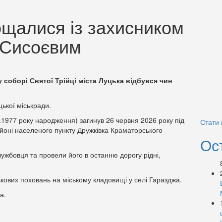
ощалися із захисником
 Сисоєвим
 соборі Святої Трійці міста Луцька відбувся чин
ької міськради.
.1977 року народження) загинув 26 червня 2026 року під
Стати
йоні населеного пункту Дружківка Краматорського
Ос
ужбовця та провели його в останню дорогу рідні,
ькових поховань на міському кладовищі у селі Гаразджа.
а.