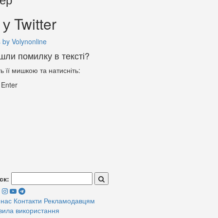
у Twitter
 by Volynonline
шли помилку в тексті?
ть її мишкою та натисніть:
+
Enter
ск:
 нас
Контакти
Рекламодавцям
вила використання