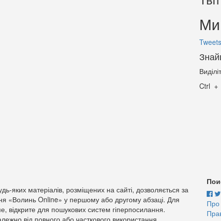
Ми 
Tweets
Знай
Виділі
Ctrl
Пои
дь-яких матеріалів, розміщених на сайті, дозволяється за
ня «Волинь Online» у першому або другому абзаці. Для
Про
е, відкрите для пошукових систем гіперпосилання.
Пра
лежно від повного або часткового використання