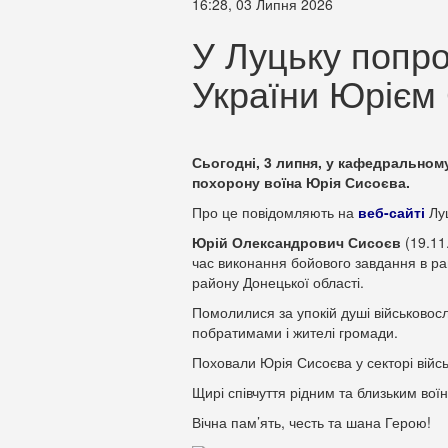
16:28, 03 Липня 2026
У Луцьку попр
України Юрієм
Сьогодні, 3 липня, у кафедральному
похорону воїна Юрія Сисоєва.
Про це повідомляють на
веб-сайті
Луц
Юрій Олександрович Сисоєв
(19.11
час виконання бойового завдання в ра
району Донецької області.
Помолилися за упокій душі військовосл
побратимами і жителі громади.
Поховали Юрія Сисоєва у секторі війс
Щирі співчуття рідним та близьким воїн
Вічна пам’ять, честь та шана Герою!