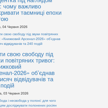
: чому важливо
кривати таємниці епохи
тою
, 04 Червня 2026
ти свою свободу під
ки повітряних тривог:
ижковий
енал-2026» об’єднав
тисяч відвідувачів та
 подій
а, 03 Червня 2026