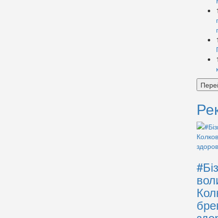
Пере
Ре
#Бі
вол
Кол
бре
здо