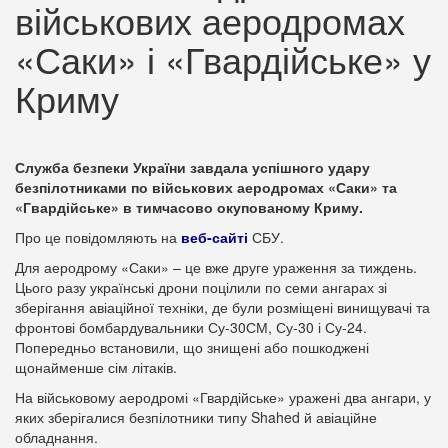
військових аеродромах
«Саки» і «Гвардійське» у
Криму
Служба безпеки України завдала успішного удару
безпілотниками по військових аеродромах «Саки» та
«Гвардійське» в тимчасово окупованому Криму.
Про це повідомляють на
веб-сайті
СБУ.
Для аеродрому «Саки» – це вже друге ураження за тиждень.
Цього разу українські дрони поцілили по семи ангарах зі
зберігання авіаційної техніки, де були розміщені винищувачі та
фронтові бомбардувальники Су-30СМ, Су-30 і Су-24.
Попередньо встановили, що знищені або пошкоджені
щонайменше сім літаків.
На військовому аеродромі «Гвардійське» уражені два ангари, у
яких зберігалися безпілотники типу Shahed й авіаційне
обладнання.