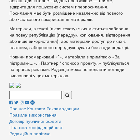
абзаці. Для інтернет-видань обов’язкове — пряме,
відкрите для пошукових систем гіперпосилання.
Посилання має бути розміщене незалежно від повного
або часткового використання матеріалів.
Матеріали, в тексті (після тексту) яких міститься заборона
на повну републікацію (передрук, копіювання, відтворення
або інше використання), або матеріали доступ до яких є
платним, заборонено передруковувати без згоди редакції.
Новини промарковані «*», матеріали з приміткою «За
підтримки...», «Партнер / спонсор проекту..» публікуються
на правах реклами. Редакція може не поділяти погляди,
висловлені у цих матеріалах.
Поиск:
Про нас
Контакти
Рекламодавцям
Правила використання
Договір публічної оферти
Політика конфіденційності
Редакційна політика