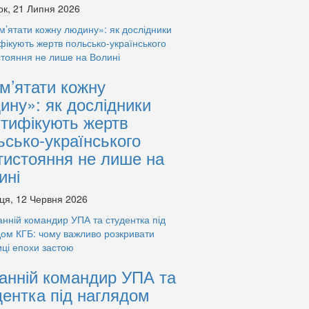
ок, 21 Липня 2026
м’ятати кожну
ину»: як дослідники
нтифікують жертв
ьсько-українського
тистояння не лише на
ині
ця, 12 Червня 2026
анній командир УПА та
дентка під наглядом