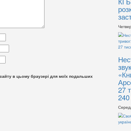
КГБ
роз
зас
Четвер
Нес
зву
«Кн
су сайту в цьому браузері для моїх подальших
Арс
27 
240
Серед