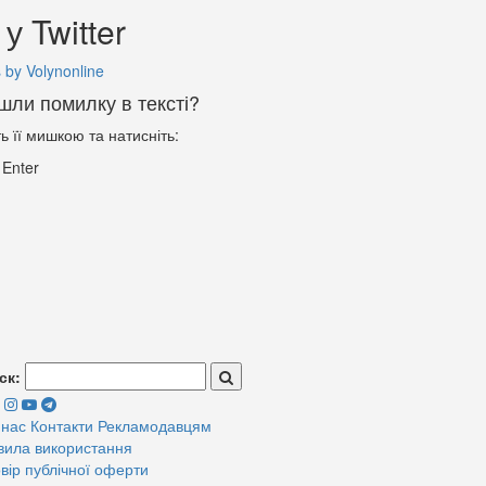
у Twitter
 by Volynonline
шли помилку в тексті?
ть її мишкою та натисніть:
+
Enter
ск:
 нас
Контакти
Рекламодавцям
вила використання
вір публічної оферти