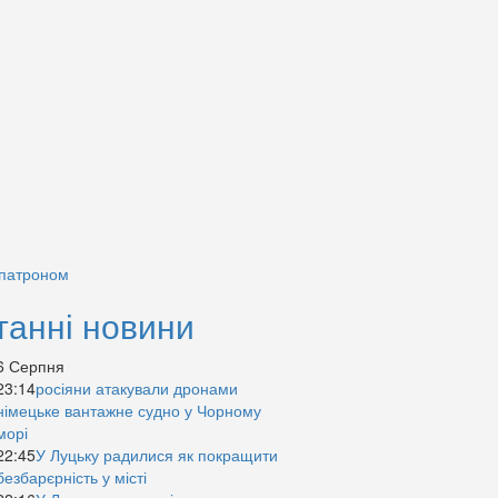
 патроном
танні новини
6 Серпня
23:14
росіяни атакували дронами
німецьке вантажне судно у Чорному
морі
22:45
У Луцьку радилися як покращити
безбарєрність у місті