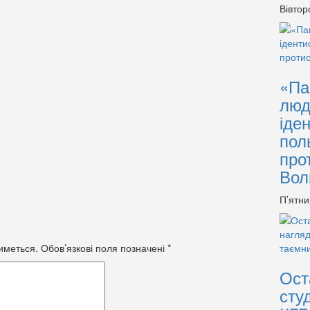
Вівтор
«Па
люд
іде
пол
про
Вол
П’ятни
иметься.
Обов’язкові поля позначені
*
Ост
сту