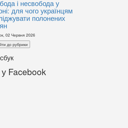
бода і несвобода у
оні: для чого українцям
ліджувати полонених
іян
ок, 02 Червня 2026
йти до рубрики
сбук
 у Facebook