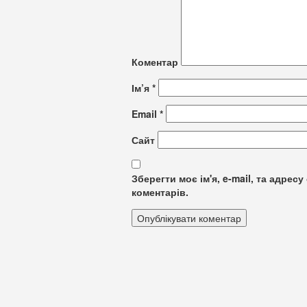
Коментар
Ім’я
*
Email
*
Сайт
Зберегти моє ім'я, e-mail, та адре
коментарів.