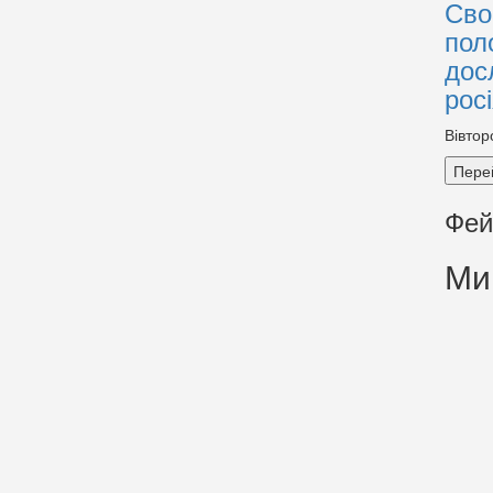
Сво
пол
дос
рос
Вівтор
Пере
Фей
Ми