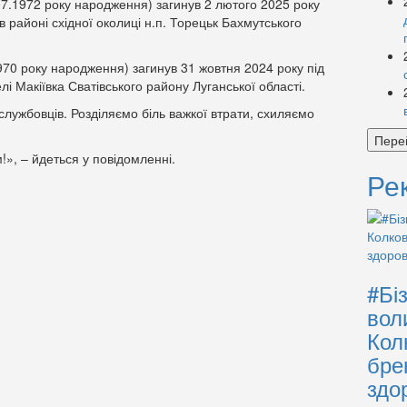
7.1972 року народження) загинув 2 лютого 2025 року
 районі східної околиці н.п. Торецьк Бахмутського
970 року народження) загинув 31 жовтня 2024 року під
і Макіївка Сватівського району Луганської області.
лужбовців. Розділяємо біль важкої втрати, схиляємо
Пере
!», – йдеться у повідомленні.
Ре
#Бі
вол
Кол
бре
здо