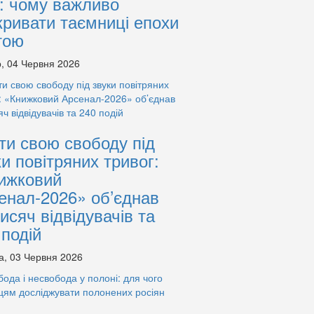
: чому важливо
кривати таємниці епохи
тою
, 04 Червня 2026
ти свою свободу під
ки повітряних тривог:
ижковий
енал-2026» об’єднав
тисяч відвідувачів та
 подій
а, 03 Червня 2026