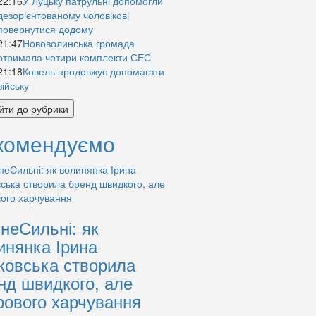
22:16
У Луцьку патрульні допомогли
дезорієнтованому чоловікові
повернутися додому
21:47
Нововолинська громада
отримала чотири комплекти СЕС
21:18
Ковель продовжує допомагати
війську
йти до рубрики
комендуємо
знеСильні: як
инянка Ірина
ковська створила
нд швидкого, але
рового харчування