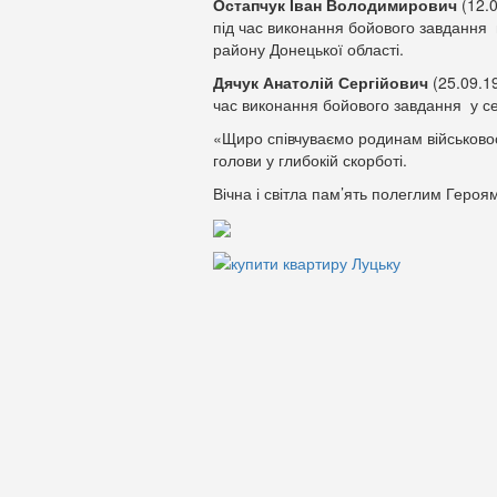
Остапчук Іван Володимирович
(12.0
під час виконання бойового завдання в
району Донецької області.
Дячук Анатолій Сергійович
(25.09.1
час виконання бойового завдання у сел
«Щиро співчуваємо родинам військовос
голови у глибокій скорботі.
Вічна і світла пам’ять полеглим Героям