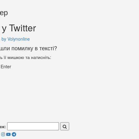
тер
у Twitter
 by Volynonline
шли помилку в тексті?
ть її мишкою та натисніть:
+
Enter
ск: