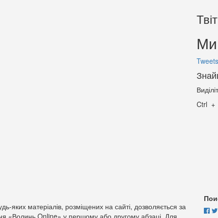
Тві
Ми 
Tweets
Знай
Виділі
Ctrl
Пои
дь-яких матеріалів, розміщених на сайті, дозволяється за
ня «Волинь Online» у першому або другому абзаці. Для