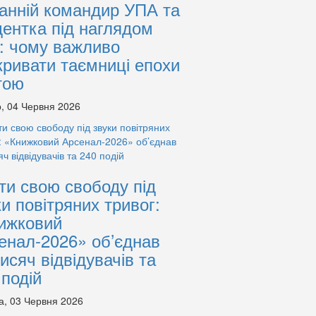
анній командир УПА та
дентка під наглядом
: чому важливо
кривати таємниці епохи
тою
, 04 Червня 2026
ти свою свободу під
ки повітряних тривог:
ижковий
енал-2026» об’єднав
тисяч відвідувачів та
 подій
а, 03 Червня 2026