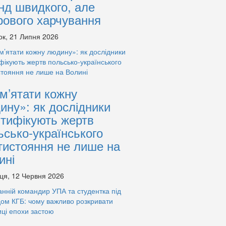
нд швидкого, але
рового харчування
ок, 21 Липня 2026
м’ятати кожну
ину»: як дослідники
нтифікують жертв
ьсько-українського
тистояння не лише на
ині
ця, 12 Червня 2026