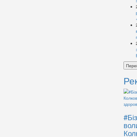
Пере
Ре
#Бі
вол
Кол