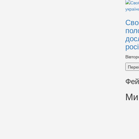
Сво
пол
дос
рос
Вівтор
Пере
Фей
Ми