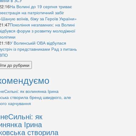
зміни в ЗСУ
22:16
На Волині до 19 серпня триває
реєстрація на патріотичний забіг
«Шаную воїнів, біжу за Героїв України»
21:47
Покоління незламних: на Волині
відбувся форум з розвитку молодіжної
політики
21:18
У Волинській ОВА відбулася
зустріч із представниками Рад з питань
ВПО
йти до рубрики
комендуємо
знеСильні: як
инянка Ірина
ковська створила