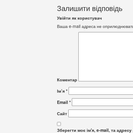
Залишити відповідь
Увійти як користувач
Ваша e-mail адреса не оприлюднюват
Коментар
Ім’я
*
Email
*
Сайт
Зберегти моє ім'я, e-mail, та адре