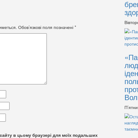
бре
здо
Вівтор
иметься.
Обов’язкові поля позначені
*
«Па
люд
іде
пол
про
Вол
П’ятни
су сайту в цьому браузері для моїх подальших