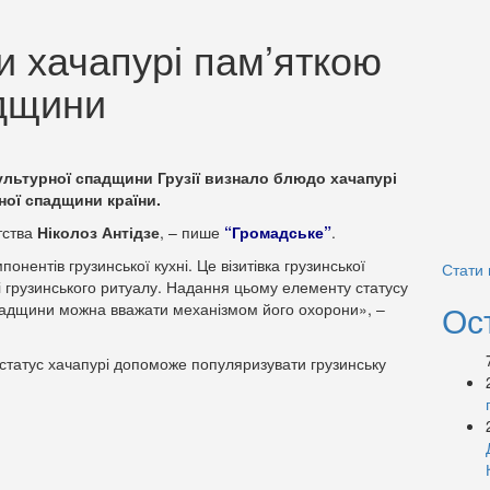
ли хачапурі пам’яткою
адщини
ультурної спадщини Грузії визнало блюдо хачапурі
ої спадщини країни.
тства
Ніколоз Антідзе
, – пише
“Громадське”
.
онентів грузинської кухні. Це візитівка грузинської
Стати
 і грузинського ритуалу. Надання цьому елементу статусу
Ос
спадщини можна вважати механізмом його охорони», –
 статус хачапурі допоможе популяризувати грузинську