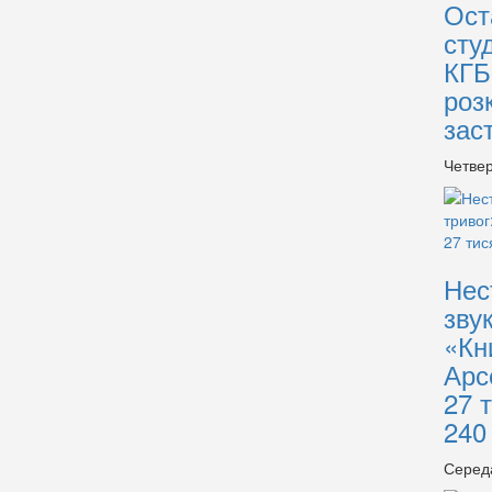
Ост
сту
КГБ
роз
зас
Четвер
Нес
зву
«Кн
Арс
27 
240
Серед