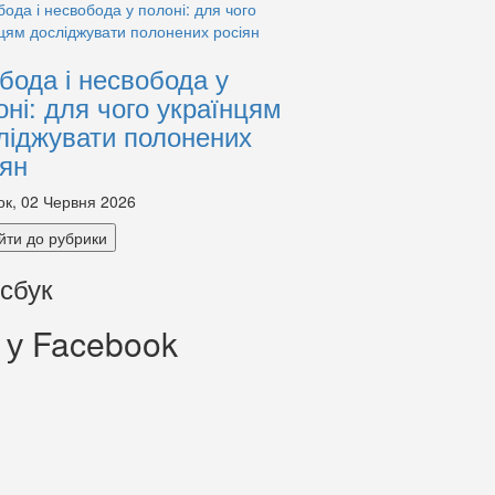
бода і несвобода у
оні: для чого українцям
ліджувати полонених
іян
ок, 02 Червня 2026
йти до рубрики
сбук
 у Facebook