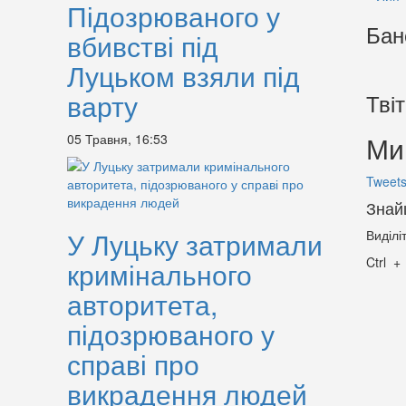
Підозрюваного у
Бан
вбивстві під
Луцьком взяли під
варту
Тві
Ми 
05 Травня, 16:53
Tweets
Знай
У Луцьку затримали
Виділі
Ctrl
кримінального
авторитета,
підозрюваного у
справі про
викрадення людей