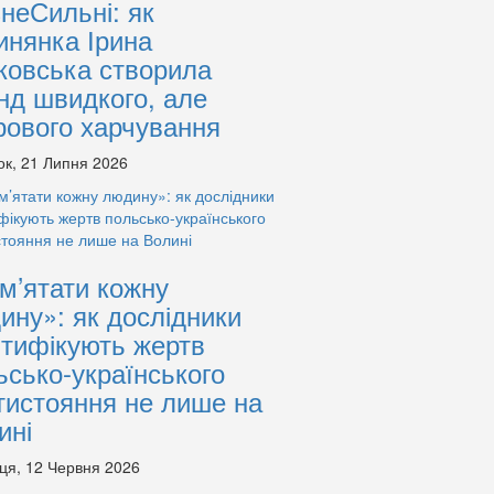
знеСильні: як
инянка Ірина
ковська створила
нд швидкого, але
рового харчування
ок, 21 Липня 2026
м’ятати кожну
ину»: як дослідники
нтифікують жертв
ьсько-українського
тистояння не лише на
ині
ця, 12 Червня 2026