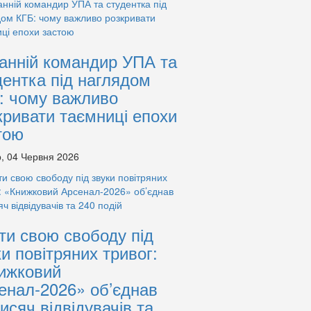
анній командир УПА та
дентка під наглядом
: чому важливо
кривати таємниці епохи
тою
, 04 Червня 2026
ти свою свободу під
ки повітряних тривог:
ижковий
енал-2026» об’єднав
тисяч відвідувачів та