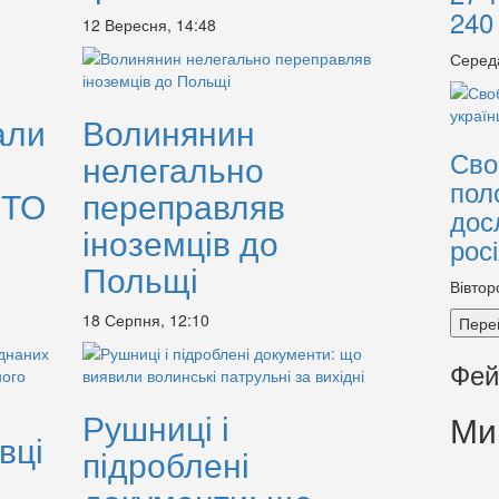
240
12 Вересня, 14:48
Серед
али
Волинянин
Сво
нелегально
пол
ОТО
переправляв
дос
іноземців до
рос
Польщі
Вівтор
18 Серпня, 12:10
Пере
Фей
Рушниці і
Ми
вці
підроблені