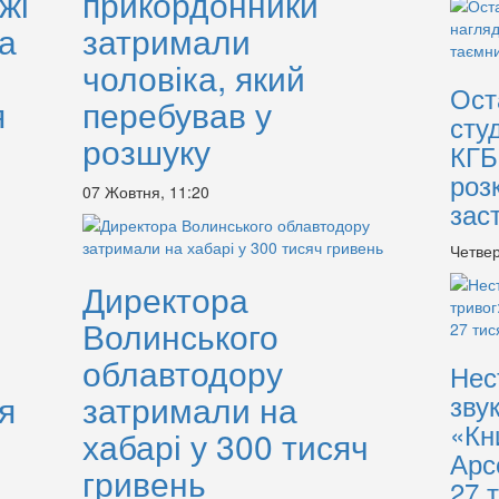
жі
прикордонники
а
затримали
чоловіка, який
Ост
я
перебував у
сту
розшуку
КГБ
роз
07 Жовтня, 11:20
зас
Четвер
Директора
Волинського
облавтодору
Нес
я
затримали на
зву
«Кн
хабарі у 300 тисяч
Арс
гривень
27 