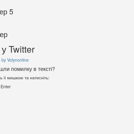
ер 5
тер
у Twitter
 by Volynonline
шли помилку в тексті?
ть її мишкою та натисніть:
+
Enter