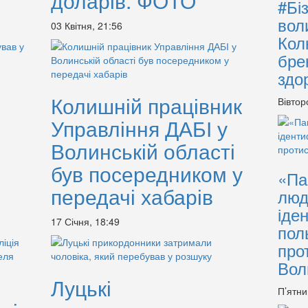
доларів. ФОТО
#Бі
вол
03 Квітня, 21:56
Кол
бре
здо
Колишній працівник
Вівтор
Управління ДАБІ у
Волинській області
був посередником у
«Па
передачі хабарів
люд
іде
17 Січня, 18:49
пол
про
Вол
Луцькі
П’ятни