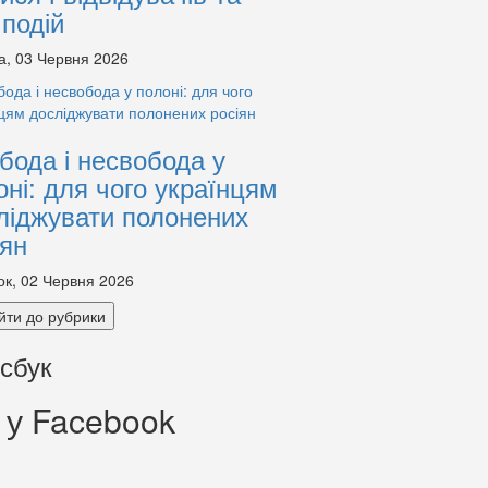
 подій
а, 03 Червня 2026
бода і несвобода у
оні: для чого українцям
ліджувати полонених
іян
ок, 02 Червня 2026
йти до рубрики
сбук
 у Facebook