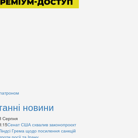
 патроном
танні новини
8 Серпня
8:15
Сенат США схвалив законопроєкт
Ліндсі Грема щодо посилення санкцій
проти росії та Ірану