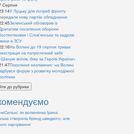
7 Серпня
23:14
У Луцьку для потреб фронту
передали нову партію обладнання
22:45
Зеленський обговорив із
Драпатим посилення оборони
Костянтинівки і Слов’янська та кадрові
зміни в ЗСУ
22:16
На Волині до 19 серпня триває
реєстрація на патріотичний забіг
«Шаную воїнів, біжу за Героїв України»
21:47
Покоління незламних: на Волині
відбувся форум з розвитку молодіжної
політики
йти до рубрики
комендуємо