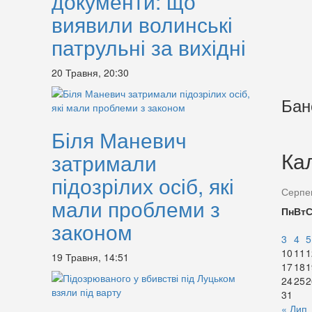
документи: що
виявили волинські
патрульні за вихідні
20 Травня, 20:30
Бан
Біля Маневич
Ка
затримали
підозрілих осіб, які
Серпе
мали проблеми з
Пн
Вт
законом
3
4
5
10
11
1
19 Травня, 14:51
17
18
1
24
25
2
31
« Лип