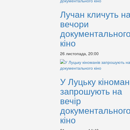
Лучан кличуть н
вечори
документальног
кіно
26 листопада, 20:00
У Луцьку кіноман
запрошують на
вечір
документальног
кіно