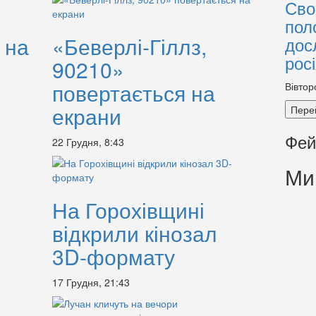
Сво
пол
 на
«Беверлі-Гіллз,
дос
рос
90210»
повертається на
Вівтор
екрани
Пере
Фей
22 Грудня, 8:43
Ми
На Горохівщині
відкрили кінозал
3D-формату
17 Грудня, 21:43