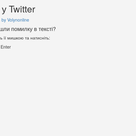
у Twitter
 by Volynonline
шли помилку в тексті?
ть її мишкою та натисніть:
+
Enter