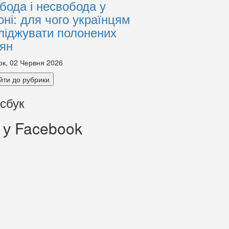
бода і несвобода у
оні: для чого українцям
ліджувати полонених
іян
ок, 02 Червня 2026
йти до рубрики
сбук
 у Facebook