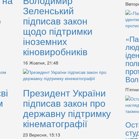
 на
Володимир
Вівтор
Зеленський
о
підписав закон
щодо підтримки
«Па
іноземних
люд
кіновиробників
іде
пол
16 Жовтня, 21:48
про
Вол
ві
Президент України
П’ятни
м
підписав закон про
державну підтримку
кінематографії
Ост
сту
23 Вересня, 15:13