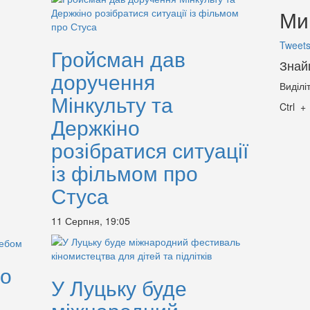
Ми 
Tweets
Гройсман дав
Знай
доручення
Виділі
Мінкульту та
Ctrl
Держкіно
розібратися ситуації
із фільмом про
Стуса
11 Серпня, 19:05
но
У Луцьку буде