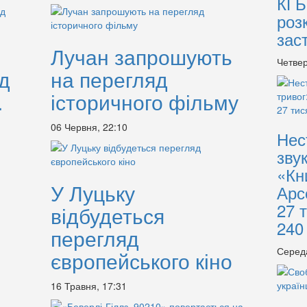
КГБ
роз
зас
Лучан запрошують
Четвер
ід
на перегляд
.
історичного фільму
06 Червня, 22:10
Нес
зву
«Кн
У Луцьку
Арс
27 
відбудеться
240
перегляд
Серед
європейського кіно
16 Травня, 17:31