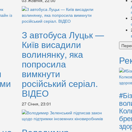
03 Жовтня, 22:00
З автобуса Луцьк —
Київ висадили
Пере
волинянку, яка
Ре
попросила
я
вимкнути
ами
російський серіал.
ВІДЕО
#Бі
вол
27 Січня, 23:01
Кол
бре
здо