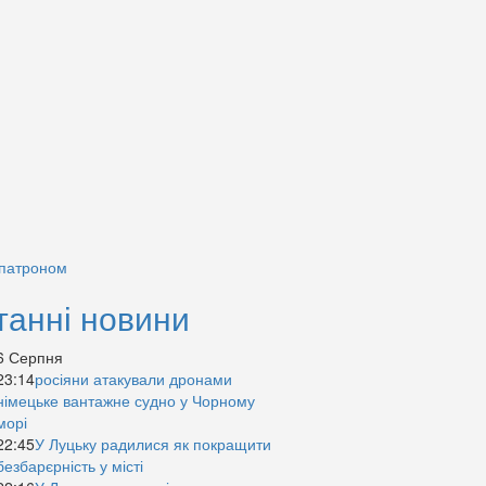
 патроном
танні новини
6 Серпня
23:14
росіяни атакували дронами
німецьке вантажне судно у Чорному
морі
22:45
У Луцьку радилися як покращити
безбарєрність у місті