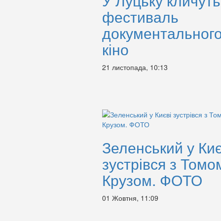
У Луцьку кличуть
фестиваль
документальног
кіно
21 листопада, 10:13
Зеленський у Киє
зустрівся з Томо
Крузом. ФОТО
01 Жовтня, 11:09