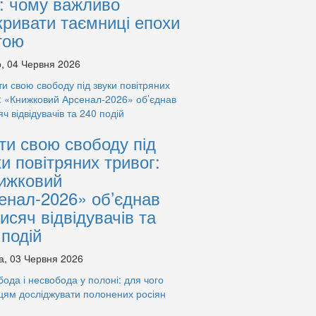
: чому важливо
кривати таємниці епохи
тою
, 04 Червня 2026
ти свою свободу під
ки повітряних тривог:
ижковий
енал-2026» об’єднав
тисяч відвідувачів та
 подій
а, 03 Червня 2026