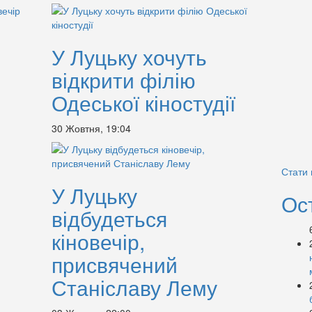
У Луцьку хочуть
відкрити філію
Одеської кіностудії
30 Жовтня, 19:04
Стати
У Луцьку
Ос
відбудеться
кіновечір,
присвячений
Станіславу Лему