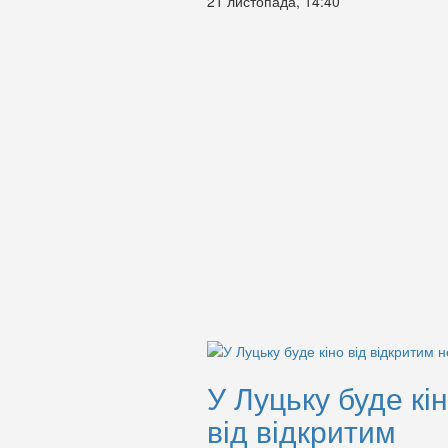
21 листопада, 14:40
У Луцьку буде кі
від відкритим