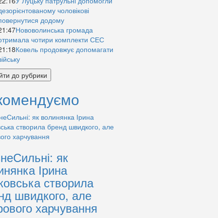
22:16
У Луцьку патрульні допомогли
дезорієнтованому чоловікові
повернутися додому
21:47
Нововолинська громада
отримала чотири комплекти СЕС
21:18
Ковель продовжує допомагати
війську
йти до рубрики
комендуємо
знеСильні: як
инянка Ірина
ковська створила
нд швидкого, але
рового харчування