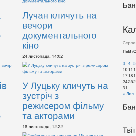
Бан
а
Лучан кличуть на
вечори
Ка
о
документального
кіно
Серпе
Пн
Вт
24 листопада, 14:02
3
4
5
10
11
1
17
18
1
24
25
2
ів
У Луцьку кличуть на
31
зустріч з
« Лип
режисером фільму
Бан
о
та акторами
18 листопада, 12:22
Тві