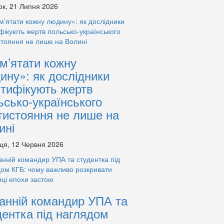
ок, 21 Липня 2026
м’ятати кожну
ину»: як дослідники
нтифікують жертв
ьсько-українського
тистояння не лише на
ині
ця, 12 Червня 2026
анній командир УПА та
дентка під наглядом