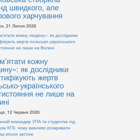
нд швидкого, але
рового харчування
ок, 21 Липня 2026
м’ятати кожну
ину»: як дослідники
нтифікують жертв
ьсько-українського
тистояння не лише на
ині
ця, 12 Червня 2026