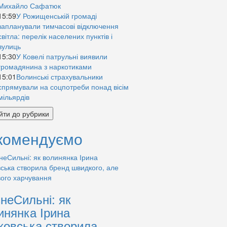
Михайло Сафатюк
15:59
У Рожищенській громаді
запланували тимчасові відключення
світла: перелік населених пунктів і
вулиць
15:30
У Ковелі патрульні виявили
громадянина з наркотиками
15:01
Волинські страхувальники
спрямували на соцпотреби понад вісім
мільярдів
йти до рубрики
комендуємо
знеСильні: як
инянка Ірина
ковська створила