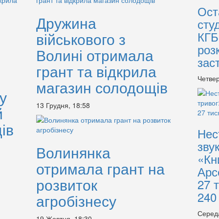
Ост
Дружина
сту
КГБ
військового з
роз
Волині отримала
зас
грант та відкрила
Четвер
магазин солодощів
у
13 Грудня, 18:58
й
ів
Нес
зву
Волинянка
«Кн
отримала грант на
Арс
розвиток
27 
240
агробізнесу
Серед
19 Жовтня, 18:30