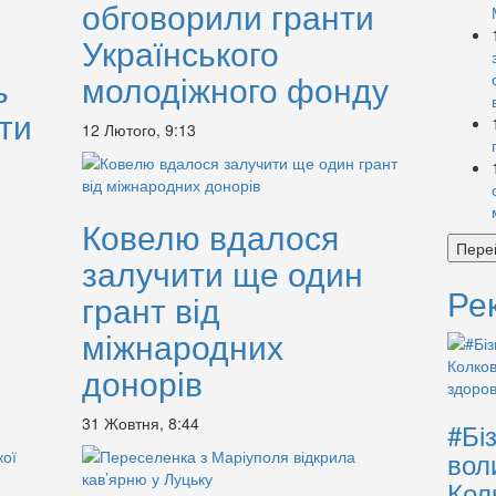
обговорили гранти
Українського
ь
молодіжного фонду
ти
12 Лютого, 9:13
Ковелю вдалося
Пере
залучити ще один
Ре
грант від
міжнародних
донорів
31 Жовтня, 8:44
#Бі
вол
Кол