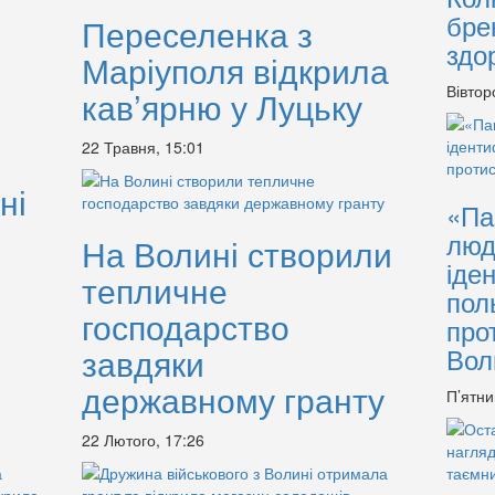
бре
Переселенка з
здо
Маріуполя відкрила
Вівтор
кав’ярню у Луцьку
22 Травня, 15:01
ні
«Па
люд
На Волині створили
іде
тепличне
пол
господарство
про
завдяки
Вол
державному гранту
П’ятни
22 Лютого, 17:26