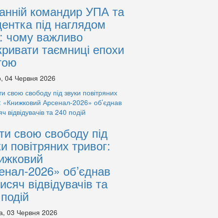
анній командир УПА та
дентка під наглядом
: чому важливо
кривати таємниці епохи
тою
, 04 Червня 2026
ти свою свободу під
ки повітряних тривог:
ижковий
енал-2026» об’єднав
тисяч відвідувачів та
 подій
а, 03 Червня 2026