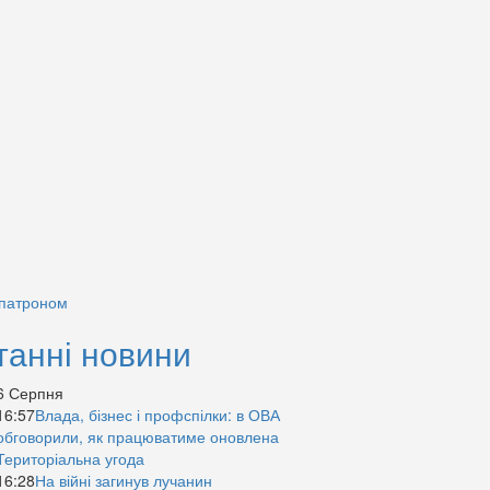
 патроном
танні новини
6 Серпня
16:57
Влада, бізнес і профспілки: в ОВА
обговорили, як працюватиме оновлена
Територіальна угода
16:28
На війні загинув лучанин