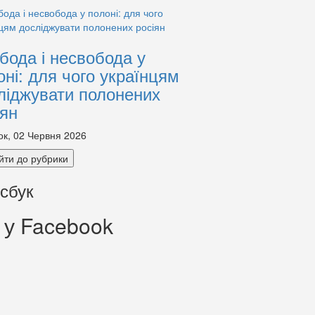
бода і несвобода у
оні: для чого українцям
ліджувати полонених
іян
ок, 02 Червня 2026
йти до рубрики
сбук
 у Facebook