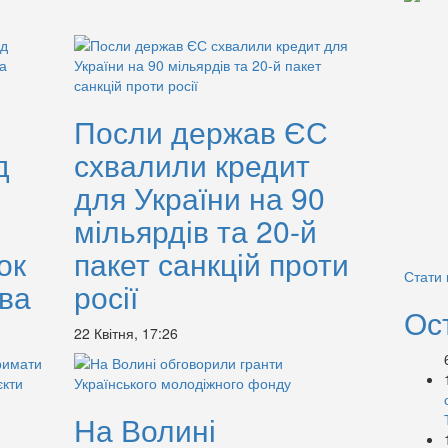
і
Посли держав ЄС
д
схвалили кредит
для України на 90
мільярдів та 20-й
ок
пакет санкцій проти
Стати
тва
росії
Ос
22 Квітня, 17:26
На Волині