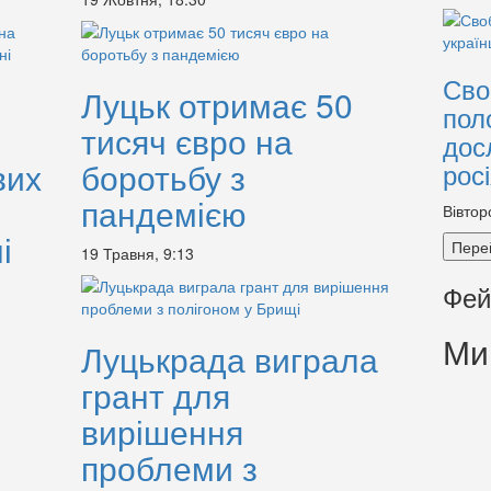
Сво
Луцьк отримає 50
пол
тисяч євро на
дос
вих
боротьбу з
рос
пандемією
Вівтор
і
Пере
19 Травня, 9:13
Фей
Ми
Луцькрада виграла
грант для
вирішення
проблеми з