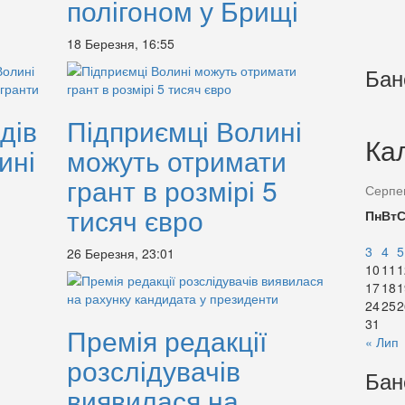
полігоном у Брищі
18 Березня, 16:55
Бан
дів
Підприємці Волині
Ка
ині
можуть отримати
грант в розмірі 5
Серпе
тисяч євро
Пн
Вт
3
4
5
26 Березня, 23:01
10
11
1
17
18
1
24
25
2
31
Премія редакції
« Лип
розслідувачів
Бан
виявилася на