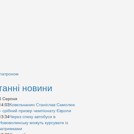
 патроном
танні новини
6 Серпня
14:03
Ковельчанин Станіслав Самолюк
– срібний призер чемпіонату Європи
13:34
Через спеку автобуси в
Нововолинську можуть курсувати із
затримками