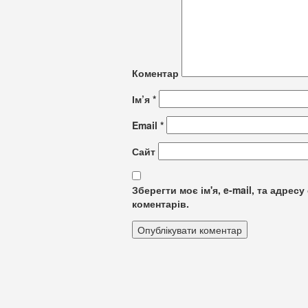
Коментар
Ім’я
*
Email
*
Сайт
Зберегти моє ім'я, e-mail, та адре
коментарів.