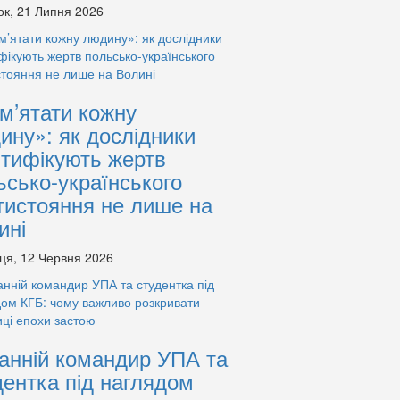
ок, 21 Липня 2026
м’ятати кожну
ину»: як дослідники
нтифікують жертв
ьсько-українського
тистояння не лише на
ині
ця, 12 Червня 2026
анній командир УПА та
дентка під наглядом