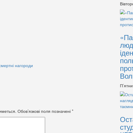
Вівтор
«Па
люд
іде
пол
смертні нагороди
про
Вол
П’ятни
иметься.
Обов’язкові поля позначені
*
Ост
сту