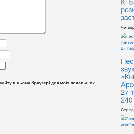
КГБ
роз
зас
Четвер
Нес
зву
«Кн
Арс
су сайту в цьому браузері для моїх подальших
27 
240
Серед