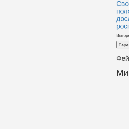
Сво
пол
дос
рос
Вівтор
Пере
Фей
Ми