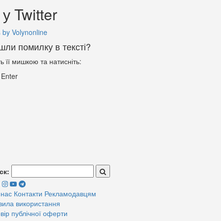
у Twitter
 by Volynonline
шли помилку в тексті?
ть її мишкою та натисніть:
+
Enter
ск:
 нас
Контакти
Рекламодавцям
вила використання
вір публічної оферти