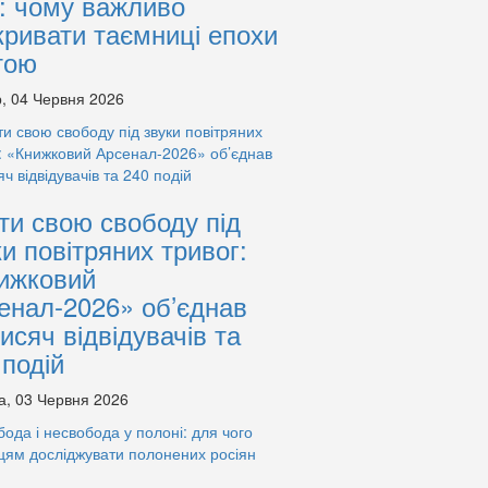
: чому важливо
кривати таємниці епохи
тою
, 04 Червня 2026
ти свою свободу під
ки повітряних тривог:
ижковий
енал-2026» об’єднав
тисяч відвідувачів та
 подій
а, 03 Червня 2026