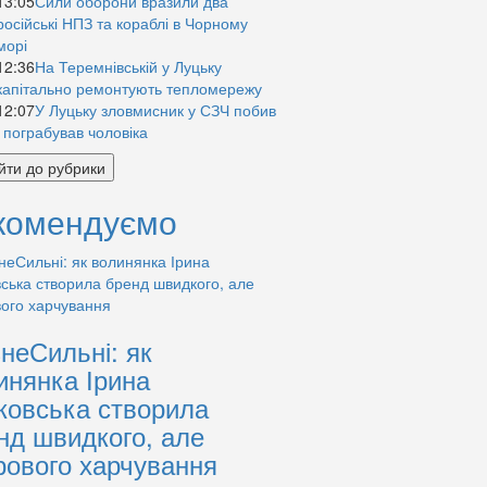
13:05
Сили оборони вразили два
російські НПЗ та кораблі в Чорному
морі
12:36
На Теремнівській у Луцьку
капітально ремонтують тепломережу
12:07
У Луцьку зловмисник у СЗЧ побив
і пограбував чоловіка
йти до рубрики
комендуємо
знеСильні: як
инянка Ірина
ковська створила
нд швидкого, але
рового харчування