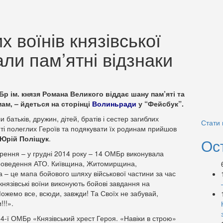
 воїнів князівської
ли пам’ятні відзнаки
р ім. князя Романа Великого віддає шану пам’яті та
ам, – йдеться на сторінці
Волиньради
у “Фейсбук”.
атьків, дружин, дітей, братів і сестер загиблих
Стати
яті полеглих Героїв та подякувати їх родинам прийшов
Юрій Поліщук
.
Ос
орення – у грудні 2014 року – 14 ОМБр виконувала
 проведення АТО. Київщина, Житомирщина,
– це мапа бойового шляху військової частини за час
нязівські воїни виконують бойові завдання на
ожемо все, всюди, завжди! Та Своїх не забувай,
!!».
4-ї ОМБр «Князівський хрест Героя. «Навіки в строю»