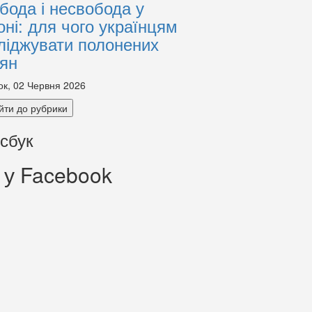
бода і несвобода у
оні: для чого українцям
ліджувати полонених
іян
ок, 02 Червня 2026
йти до рубрики
сбук
 у Facebook