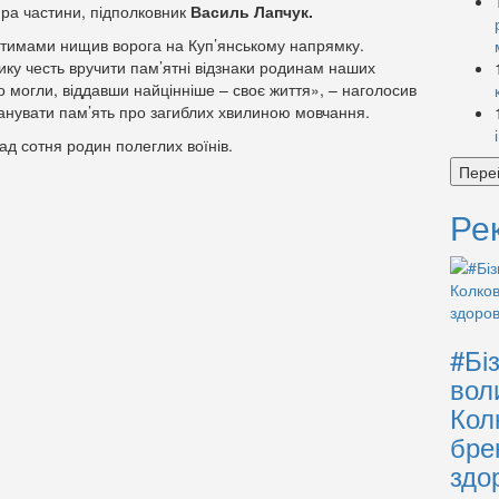
ира частини, підполковник
Василь Лапчук.
атимами нищив ворога на Куп’янському напрямку.
ику честь вручити пам’ятні відзнаки родинам наших
що могли, віддавши найцінніше – своє життя», – наголосив
шанувати пам’ять про загиблих хвилиною мовчання.
ад сотня родин полеглих воїнів.
Пере
Ре
#Бі
вол
Кол
бре
здо