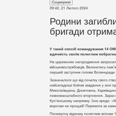
Соцмережі
09:42, 21 Лютого 2024
Родини загиблих
бригади отрима
У такий спосіб командування 14 ОМБ
вдячність своїм полеглим побратим
На церемонію нагородження запросили б
військовослужбовців. Вклонитись пам’
перший заступник голови Волиньради
Зазначалося що від початку свого ств
найскладніші бойові завдання у зоні
Миколаївщина, Донеччина, Харківщина 
повномасштабного вторгнення. Зараз к
Куп’янському напрямку. Їхнє кредо: «М
ворогам не прощай! Перемога за нами!
Посмертну відзнаку полеглим воїнам 1