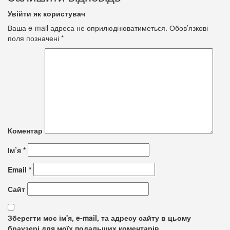
Увійти як користувач
Ваша e-mail адреса не оприлюднюватиметься.
Обов’язкові
поля позначені
*
Коментар
Ім’я
*
Email
*
Сайт
Зберегти моє ім'я, e-mail, та адресу сайту в цьому
браузері для моїх подальших коментарів.