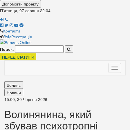
Допомогти проекту
П'ятниця, 07 серпня
22:04
Контакти
Вхід
Реєстрація
Поиск:
ПЕРЕДПЛАТИТИ
Toggle
navigati
Волинь
Новини
15:00, 30 Червня 2026
Волинянина, який
збував психотропні