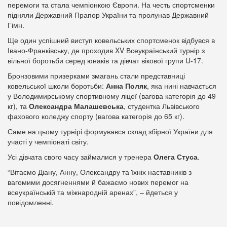
перемоги та стала чемпіонкою Європи. На честь спортсменки
підняли Державний Прапор України та пролунав Державний
Гімн.
Ще один успішний виступ ковельських спортсменок відбувся в
Івано-Франківську, де проходив XV Всеукраїнський турнір з
вільної боротьби серед юнаків та дівчат вікової групи U-17.
Бронзовими призерками змагань стали представниці
ковельської школи боротьби:
Анна Поляк
, яка нині навчається
у Володимирському спортивному ліцеї (вагова категорія до 49
кг), та
Олександра Малашевська
, студентка Львівського
фахового коледжу спорту (вагова категорія до 65 кг).
Саме на цьому турнірі формувався склад збірної України для
участі у чемпіонаті світу.
Усі дівчата свого часу займалися у тренера
Олега Стуса
.
“Вітаємо Діану, Анну, Олександру та їхніх наставників з
вагомими досягненнями й бажаємо нових перемог на
всеукраїнській та міжнародній аренах”, – йдеться у
повідомленні.