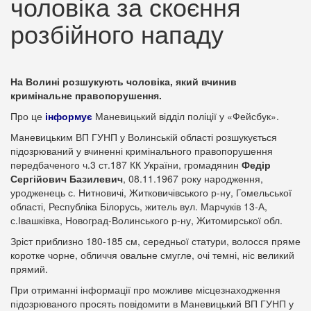
чоловіка за скоєння
розбійного нападу
На Волині розшукують чоловіка, який вчинив
кримінальне правопорушення.
Про це
інформує
Маневицький відділ поліції у «Фейсбук».
Маневицьким ВП ГУНП у Волинській області розшукується
підозрюваний у вчиненні кримінального правопорушення
передбаченого ч.3 ст.187 КК України, громадянин
Федір
Сергійович Базилевич
, 08.11.1967 року народження,
уродженець с. Нитновичі, Житковичівського р-ну, Гомельської
області, Республіка Білорусь, житель вул. Марчуків 13-А,
с.Івашківка, Новоград-Волинського р-ну, Житомирської обл.
Зріст приблизно 180-185 см, середньої статури, волосся пряме
коротке чорне, обличчя овальне смугле, очі темні, ніс великий
прямий.
При отриманні інформації про можливе місцезнаходження
підозрюваного просять повідомити в Маневицький ВП ГУНП у