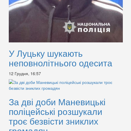
У Луцьку шукають
неповнолітнього одесита
12 Грудня, 16:57
За дві доби Маневицькі
поліцейські розшукали
троє безвісти зниклих
громадян