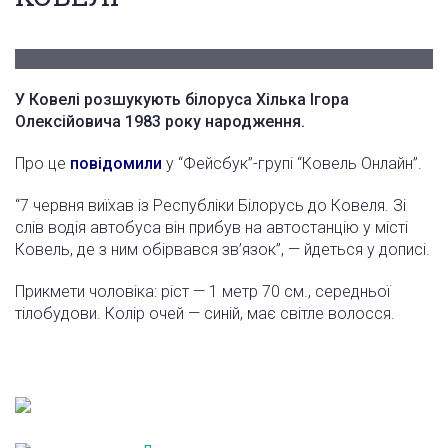
У Ковелі розшукують білоруса Хілька Ігора
Олексійовича 1983 року народження.
Про це
повідомили
у “Фейсбук”-групі “Ковель Онлайн”.
“7 червня виїхав із Республіки Білорусь до Ковеля. Зі
слів водія автобуса він прибув на автостанцію у місті
Ковель, де з ним обірвався зв’язок”, — йдеться у дописі.
Прикмети чоловіка: ріст — 1 метр 70 см., середньої
тілобудови. Колір очей — синій, має світле волосся.