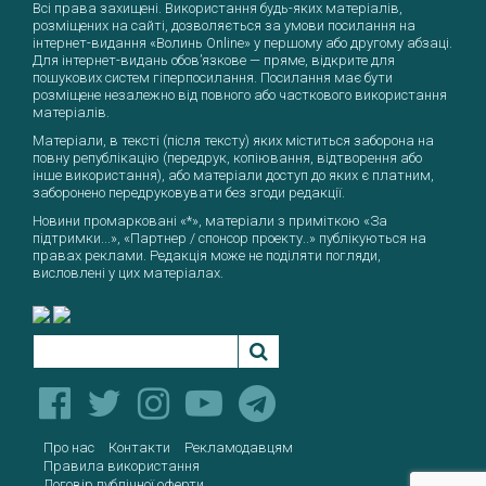
Всі права захищені. Використання будь-яких матеріалів,
Текст, який буде надіслано нашим
розміщених на сайті, дозволяється за умови посилання на
інтернет-видання «Волинь Online» у першому або другому абзаці.
редакторам:
Для інтернет-видань обов’язкове — пряме, відкрите для
пошукових систем гіперпосилання. Посилання має бути
Надіслати
розміщене незалежно від повного або часткового використання
матеріалів.
Матеріали, в тексті (після тексту) яких міститься заборона на
повну републікацію (передрук, копіювання, відтворення або
інше використання), або матеріали доступ до яких є платним,
заборонено передруковувати без згоди редакції.
Новини промарковані «*», матеріали з приміткою «За
підтримки...», «Партнер / спонсор проекту..» публікуються на
правах реклами. Редакція може не поділяти погляди,
висловлені у цих матеріалах.
Про нас
Контакти
Рекламодавцям
Правила використання
Договір публічної оферти