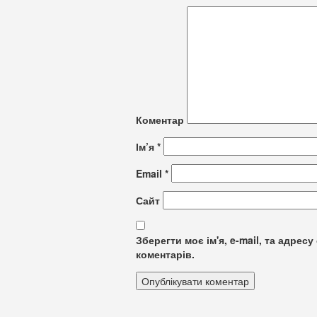
Коментар
Ім’я
*
Email
*
Сайт
Зберегти моє ім'я, e-mail, та адре
коментарів.