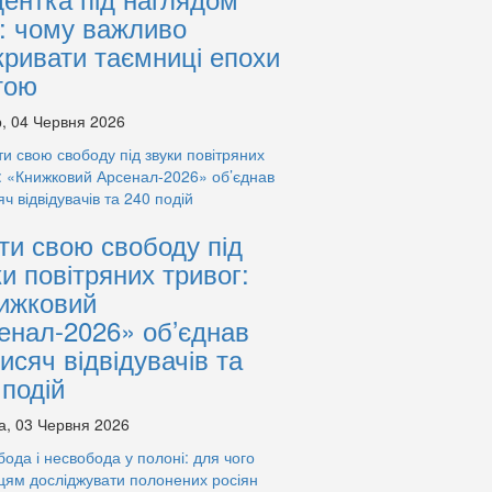
: чому важливо
кривати таємниці епохи
тою
, 04 Червня 2026
ти свою свободу під
ки повітряних тривог:
ижковий
енал-2026» об’єднав
тисяч відвідувачів та
 подій
а, 03 Червня 2026