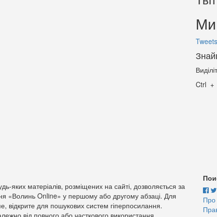
Ми 
Tweets
Знай
Виділі
Ctrl
Пои
дь-яких матеріалів, розміщених на сайті, дозволяється за
ня «Волинь Online» у першому або другому абзаці. Для
Про
е, відкрите для пошукових систем гіперпосилання.
Пра
лежно від повного або часткового використання