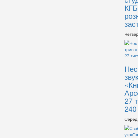
КГБ
роз
зас
Четвер
Нес
зву
«Кн
Арс
27 
240
Серед