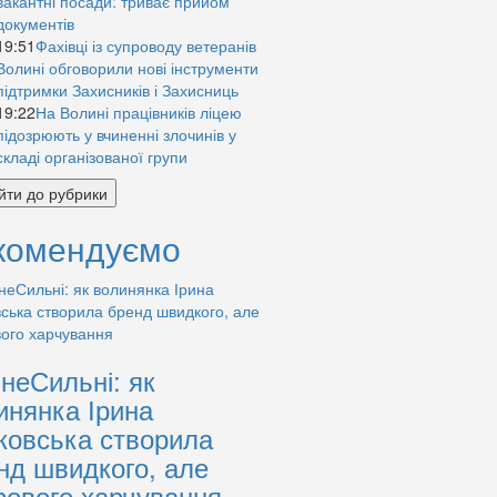
вакантні посади: триває прийом
документів
19:51
Фахівці із супроводу ветеранів
Волині обговорили нові інструменти
підтримки Захисників і Захисниць
19:22
На Волині працівників ліцею
підозрюють у вчиненні злочинів у
складі організованої групи
йти до рубрики
комендуємо
знеСильні: як
инянка Ірина
ковська створила
нд швидкого, але
рового харчування