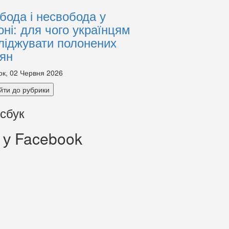
бода і несвобода у
оні: для чого українцям
ліджувати полонених
іян
ок, 02 Червня 2026
йти до рубрики
сбук
 у Facebook