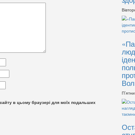
Вівтор
«Па
люд
іде
пол
про
Вол
П’ятни
су сайту в цьому браузері для моїх подальших
Ост
сту