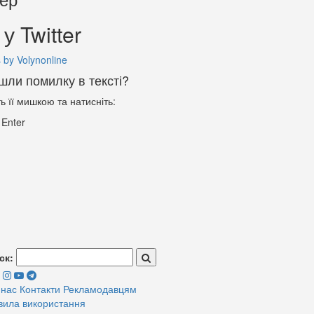
у Twitter
 by Volynonline
шли помилку в тексті?
ть її мишкою та натисніть:
+
Enter
ск:
 нас
Контакти
Рекламодавцям
вила використання