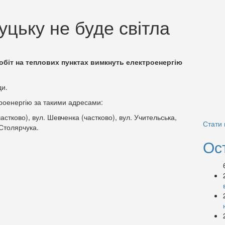
уцьку не буде світла
 робіт на теплових пунктах вимкнуть електроенергію
ди.
троенергію за такими адресами:
астково), вул. Шевченка (частково), вул. Учительська,
Стати
 Столярчука.
Ос