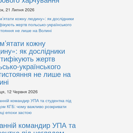
ок, 21 Липня 2026
м’ятати кожну
ину»: як дослідники
нтифікують жертв
ьсько-українського
тистояння не лише на
ині
ця, 12 Червня 2026
анній командир УПА та
дентка під наглядом