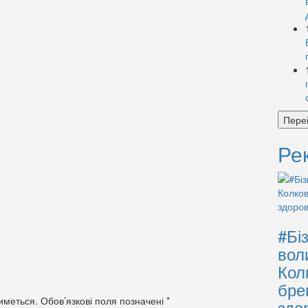
Пере
Ре
#Бі
вол
Кол
бре
иметься.
Обов’язкові поля позначені
*
здо