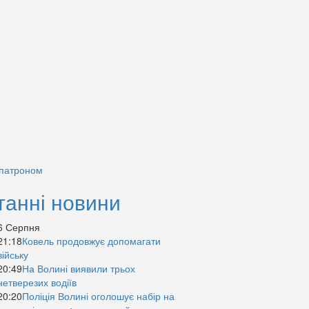
 патроном
танні новини
6 Серпня
21:18
Ковель продовжує допомагати
війську
20:49
На Волині виявили трьох
нетверезих водіїв
20:20
Поліція Волині оголошує набір на