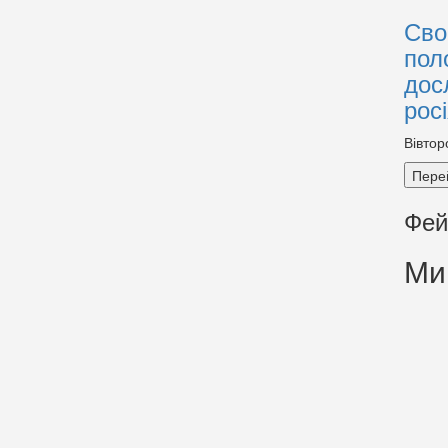
Сво
пол
дос
рос
Вівтор
Пере
Фей
Ми