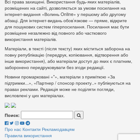
Всі права захищені. Використання будь-яких матеріалів,
розміщених на сайті, дозволяється за умови посилання на
інтернет-видання «Волинь Online» у першому або другому
абзаці. Для інтернет-видань обов’язкове — пряме, відкрите
для пошукових систем гіперпосилання. Посилання має бути
розміщене незалежно від повного або часткового
використання матеріалів.
Матеріали, в тексті (після тексту) яких міститься заборона на
повну републікацію (передрук, копіювання, відтворення або
інше використання), або матеріали доступ до яких є платним,
заборонено передруковувати без згоди редакції.
Новини промарковані «*», матеріали з приміткою «За
підтримки...», «Партнер / спонсор проекту..» публікуються на
правах реклами. Редакція може не поділяти погляди,
висловлені у цих матеріалах.
Поиск:
Про нас
Контакти
Рекламодавцям
Правила використання