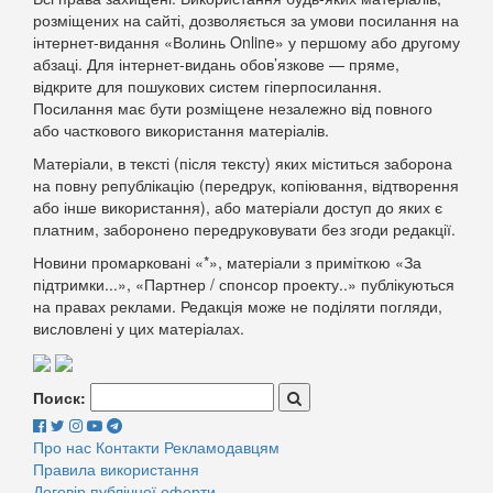
розміщених на сайті, дозволяється за умови посилання на
інтернет-видання «Волинь Online» у першому або другому
абзаці. Для інтернет-видань обов’язкове — пряме,
відкрите для пошукових систем гіперпосилання.
Посилання має бути розміщене незалежно від повного
або часткового використання матеріалів.
Матеріали, в тексті (після тексту) яких міститься заборона
на повну републікацію (передрук, копіювання, відтворення
або інше використання), або матеріали доступ до яких є
платним, заборонено передруковувати без згоди редакції.
Новини промарковані «*», матеріали з приміткою «За
підтримки...», «Партнер / спонсор проекту..» публікуються
на правах реклами. Редакція може не поділяти погляди,
висловлені у цих матеріалах.
Поиск:
Про нас
Контакти
Рекламодавцям
Правила використання
Договір публічної оферти