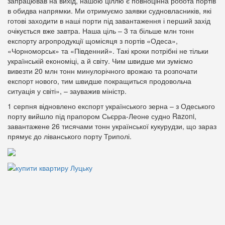
запрацював на вихід, нашою ціллю є повноцінна робота портів
в обидва напрямки. Ми отримуємо заявки судновласників, які
готові заходити в наші порти під завантаження і перший захід
очікується вже завтра. Наша ціль – 3 та більше млн тонн
експорту агропродукції щомісяця з портів «Одеса»,
«Чорноморськ» та «Південний». Такі кроки потрібні не тільки
українській економіці, а й світу. Чим швидше ми зуміємо
вивезти 20 млн тонн минулорічного врожаю та розпочати
експорт нового, тим швидше покращиться продовольча
ситуація у світі», – зауважив міністр.
1 серпня відновлено експорт українського зерна – з Одеського
порту вийшло під прапором Сьєрра-Леоне судно Razoni,
завантажене 26 тисячами тонн української кукурудзи, що зараз
прямує до ліванського порту Триполі.