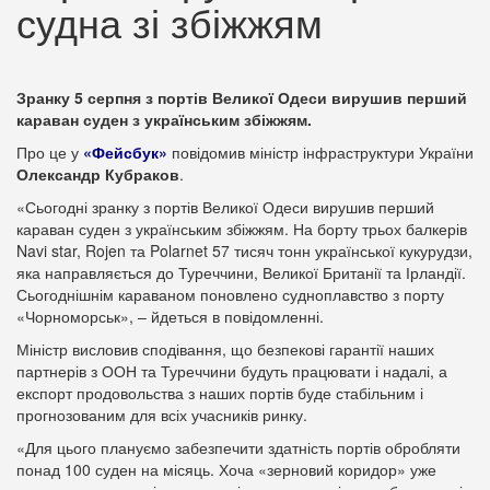
судна зі збіжжям
Зранку 5 серпня з портів Великої Одеси вирушив перший
караван суден з українським збіжжям.
Про це у
«Фейсбук»
повідомив міністр інфраструктури України
Олександр Кубраков
.
«Сьогодні зранку з портів Великої Одеси вирушив перший
караван суден з українським збіжжям. На борту трьох балкерів
Navi star, Rojen та Polarnet 57 тисяч тонн української кукурудзи,
яка направляється до Туреччини, Великої Британії та Ірландії.
Сьогоднішнім караваном поновлено судноплавство з порту
«Чорноморськ», – йдеться в повідомленні.
Міністр висловив сподівання, що безпекові гарантії наших
партнерів з ООН та Туреччини будуть працювати і надалі, а
експорт продовольства з наших портів буде стабільним і
прогнозованим для всіх учасників ринку.
«Для цього плануємо забезпечити здатність портів обробляти
понад 100 суден на місяць. Хоча «зерновий коридор» уже