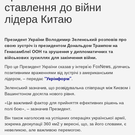
ставлення до війни
лідера Китаю
Президент України Володимир Зеленський розповів про
свою зустріч із президентом Дональдом Трампом на
Генасамблеї ООН та зрушення у дипломатичних та
військових зусиллях для закінчення війни.
Про це Президент України сказав у інтерв’ю FoxNews, ділячись
позитивними враженнями від зустрічі з американським
лідером, – передає
“Укрінформ”
.
Зеленський зазначив, що розвідувальна співпраця між Києвом і
Вашингтоном досягла нового рівня.
«Це важливий фактор для прийняття ефективних рішень на
полі бою», – зазначив Президент.
Він також наголосив на успішних операціях української армії,
зокрема деокупації 360 км2 у вересні, що, за його словами, є
невеликою, але важливою перемогою.