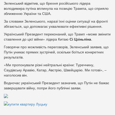
Зеленський відмітив, що брехня російського лідера
володимира путіна вплинула на позицію Трампа, що сприяло
зближенню України та США.
За словами Зеленського, наразі їхні оцінки ситуації на фронті
збігаються, що допомагає ухвалювати ефективні рішення.
Український Президент переконаний, що Трамп «може змінити
ставлення до цієї війни» лідера Китаю
Сі Цзіньпіна
.
Говорячи про можливість переговорів, Зеленський заявив, що
Путін уникає прямих зустрічей, оскільки боїться конкретних
результатів.
«Ми пропонували різні нейтральні країни: Туреччину,
Саудівську Аравію, Катар, Австрію, Швейцарію. Ми готові», –
наголосив він.
Водночас український Президент зазначив, що Путін не бажає
завершувати війну, попри його публічні заяви.