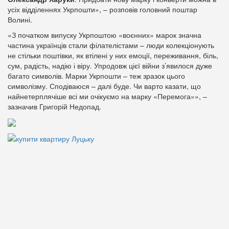
усіх відділеннях Укрпошти», – розповів головний поштар
Волині.
«З початком випуску Укрпоштою «воєнних» марок значна
частина українців стали філателістами – люди колекціонують
не стільки поштівки, як втілені у них емоції, переживання, біль,
сум, радість, надію і віру. Упродовж цієї війни з’явилося дуже
багато символів. Марки Укрпошти – теж зразок цього
символізму. Сподіваюся – далі буде. Чи варто казати, що
найнетерплячіше всі ми очікуємо на марку «Перемога»», –
зазначив Григорій Недопад.