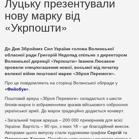
Луцьку презентували
нову марку від
«Укрпошти»
До Дня Збройних Сил України голова Волинської
обласної ради Григорій Недопад спільно з директором
Волинської дирекції «Укрпошти» Іваном Люсаком
провели спецпогашення нової, восьмої від початку
великої війни поштової марки «Зброя Перемоги».
Про це повідомляють на сторінці Волинської облради у
«Фейсбук»
.
Поштовий аркуш «Зброя Перемоги» складається з шести
блоків-марок із зображеннями зразків військового озброєння
української армії. До марок традиційно додається конверт.
«Загальний тираж аркуша – 200 000 примірників для всієї
України. Вартість – 90 грн, з яких 18 – це благодійний внесок.
Авторами цього випуску стали художники-графіки
Сергій
та
Олександр Харуки
. Придбати нову марку і конверти можна в