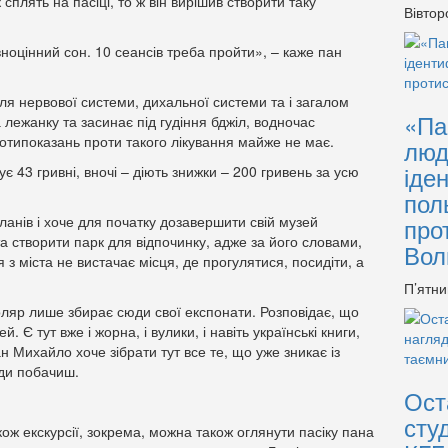
к сплять на пасіці, то ж він вирішив створити таку
Вівтор
ноцінний сон. 10 сеансів треба пройти», – каже пан
для нервової системи, дихальної системи та і загалом
«Па
 лежанку та засинає під гудіння бджіл, водночас
отипоказань проти такого лікування майже не має.
люд
іде
є 43 гривні, вночі – діють знижки – 200 гривень за усю
пол
анів і хоче для початку дозавершити свій музей
про
а створити парк для відпочинку, адже за його словами,
Вол
 з міста не вистачає місця, де прогулятися, посидіти, а
П’ятни
ляр лише збирає сюди свої експонати. Розповідає, що
. Є тут вже і жорна, і вулики, і навіть українські книги,
ан Михайло хоче зібрати тут все те, що уже зникає із
жди побачиш.
Ост
сту
ож екскурсії, зокрема, можна також оглянути пасіку пана