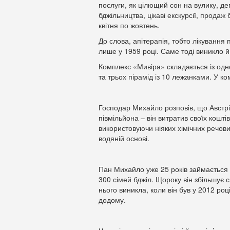
послуги, як цілющий сон на вулику, де
бджільництва, цікаві екскурсії, прода
квітня по жовтень.
До слова, апітерапія, тобто лікуванн
лише у 1959 році. Саме тоді виникло й
Комплекс «Мивіра» складається із одн
та трьох пірамід із 10 лежанками. У ком
Господар Михайло розповів, що Австрі
півмільйона – він витратив своїх кошті
використовуючи ніяких хімічних речов
водяній основі.
Пан Михайло уже 25 років займається 
300 сімей бджіл. Щороку він збільшує с
нього виникла, коли він був у 2012 роц
додому.