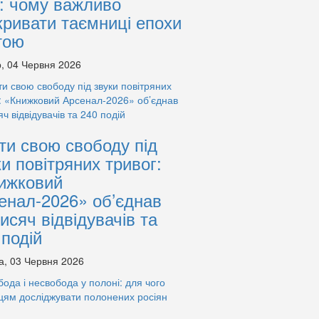
: чому важливо
кривати таємниці епохи
тою
, 04 Червня 2026
ти свою свободу під
ки повітряних тривог:
ижковий
енал-2026» об’єднав
тисяч відвідувачів та
 подій
а, 03 Червня 2026