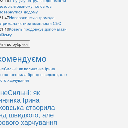
22:16
У Луцьку патрульні допомогли
дезорієнтованому чоловікові
повернутися додому
21:47
Нововолинська громада
отримала чотири комплекти СЕС
21:18
Ковель продовжує допомагати
війську
йти до рубрики
комендуємо
знеСильні: як
инянка Ірина
ковська створила
нд швидкого, але
рового харчування