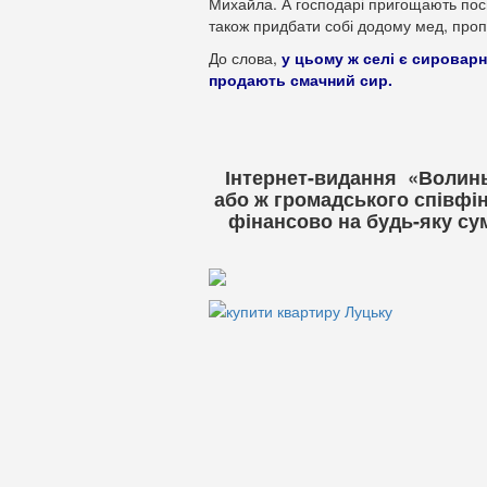
Михайла. А господарі пригощають пос
також придбати собі додому мед, пропо
До слова,
у цьому ж селі є сироварн
продають смачний сир.
Інтернет-видання «Волинь
або ж громадського співфі
фінансово на будь-яку суму