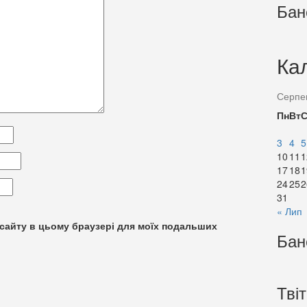
Бан
Ка
Серпе
Пн
Вт
3
4
5
10
11
1
17
18
1
24
25
2
31
« Лип
су сайту в цьому браузері для моїх подальших
Бан
Тві