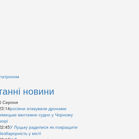
 патроном
танні новини
6 Серпня
23:14
росіяни атакували дронами
німецьке вантажне судно у Чорному
морі
22:45
У Луцьку радилися як покращити
безбарєрність у місті