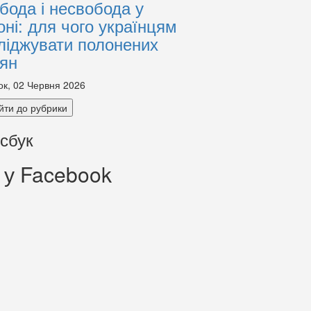
бода і несвобода у
оні: для чого українцям
ліджувати полонених
іян
ок, 02 Червня 2026
йти до рубрики
сбук
 у Facebook