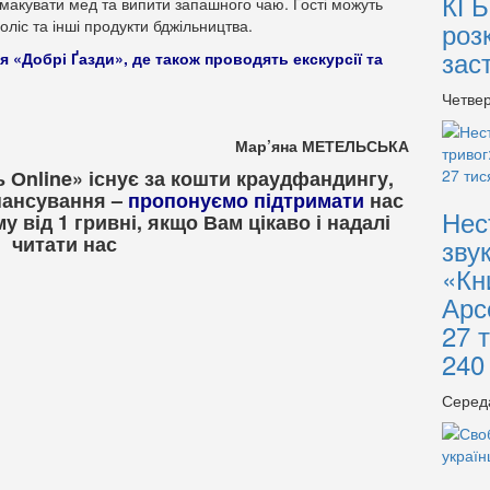
КГБ
макувати мед та випити запашного чаю. Гості можуть
ліс та інші продукти бджільництва.
роз
зас
я «Добрі Ґазди», де також проводять екскурсії та
Четвер
Мар’яна МЕТЕЛЬСЬКА
 Оnline» існує за кошти краудфандингу,
нансування –
пропонуємо підтримати
нас
Нес
 від 1 гривні, якщо Вам цікаво і надалі
читати нас
зву
«Кн
Арс
27 
240
Серед