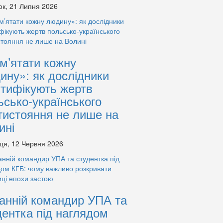
ок, 21 Липня 2026
м’ятати кожну
ину»: як дослідники
нтифікують жертв
ьсько-українського
тистояння не лише на
ині
ця, 12 Червня 2026
анній командир УПА та
дентка під наглядом