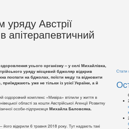
 уряду Австрії
в апітерапевтичний
оздоровлення усього організму – у селі Михайлівка,
Стати
стрійського уряду місцевий бджоляр відкрив
жна поспати на бджолах, поїсти меду та відновити
Ос
, приїжджають уже не тільки із усієї України, а й
й оздоровчий комплекс «Мивіра» втілили у життя в
івецької області за кошти Австрійської Агенції Розвитку
фізичної особи-підприємця
Михайла Баловсяка.
 його відкрили 6 травня 2018 року. Тут надають такі