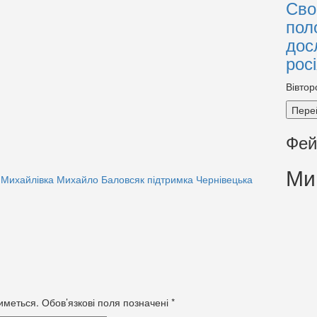
Сво
пол
дос
рос
Вівтор
Пере
Фей
Ми
Михайлівка
Михайло Баловсяк
підтримка
Чернівецька
иметься.
Обов’язкові поля позначені
*