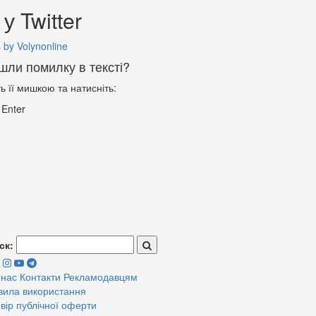
у Twitter
 by Volynonline
шли помилку в тексті?
ть її мишкою та натисніть:
+
Enter
ск:
 нас
Контакти
Рекламодавцям
вила використання
вір публічної оферти