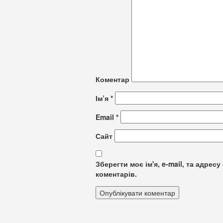
Коментар
Ім’я
*
Email
*
Сайт
Зберегти моє ім'я, e-mail, та адре
коментарів.