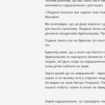
Чоловік розповів, що він і його сім’я та
можливість оздоровлення і для інших.
«Людина поспала три години і має пов
Михайло.
Він розповідає, що це дуже корисно і 
для всього організму. Людина лягає на
дихаючи продуктами бджільництва. Пр
Година такого сну на бджолах тут кошту
ніч.
Бджоляр каже, що у нього ще багато пл
бджільництва та народного промислу т
людям, які їдуть сюди на оздоровлення
їхнім дітям побігати на траві.
Зараз музей ще не завершений – бджо
шукає їх по всьому селі у старших людей
які видані за часів Австро-Угорщині. П
нашого побуту і навіть в селах не зав
Окрім оздоровлення, тут проводять так