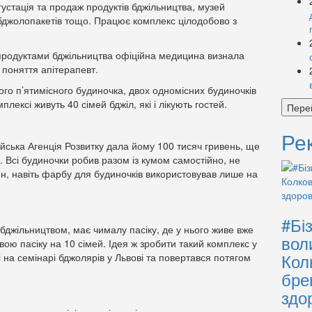
густація та продаж продуктів бджільництва, музей
ж бджолопакетів тощо. Працює комплекс цілодобово з
я продуктами бджільництва офіційна медицина визнала
 поняття апітерапевт.
ого п’ятимісного будиночка, двох одномісних будиночків
плексі живуть 40 сімей бджіл, які і лікують гостей.
Пере
Ре
йська Агенція Розвитку дала йому 100 тисяч гривень, ще
в. Всі будиночки робив разом із кумом самостійно, не
ин, навіть фарбу для будиночків використовував лише на
#Бі
бджільництвом, має чималу пасіку, де у нього живе вже
вол
вою пасіку на 10 сімей. Ідея ж зробити такий комплекс у
Кол
і на семінарі бджолярів у Львові та повертався потягом
бре
здо