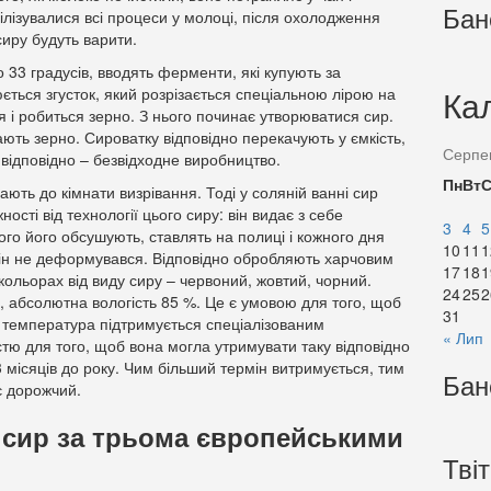
Бан
ілізувалися всі процеси у молоці, після охолодження
сиру будуть варити.
 33 градусів, вводять ферменти, які купують за
Ка
ється згусток, який розрізається спеціальною лірою на
я і робиться зерно. З нього починає утворюватися сир.
ють зерно. Сироватку відповідно перекачують у ємкість,
Серпе
відповідно – безвідходне виробництво.
Пн
Вт
ють до кімнати визрівання. Тоді у соляній ванні сир
ості від технології цього сиру: він видає з себе
3
4
5
цього його обсушують, ставлять на полиці і кожного дня
10
11
1
він не деформувався. Відповідно обробляють харчовим
17
18
1
ольорах від виду сиру – червоний, жовтий, чорний.
24
25
2
в, абсолютна вологість 85 %. Це є умовою для того, щоб
31
Ця температура підтримується спеціалізованим
« Лип
тю для того, щоб вона могла утримувати таку відповідно
 місяців до року. Чим більший термін витримується, тим
Бан
є дорожчий.
 сир за трьома європейськими
Тві