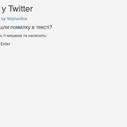
у Twitter
 by Volynonline
шли помилку в тексті?
ть її мишкою та натисніть:
+
Enter