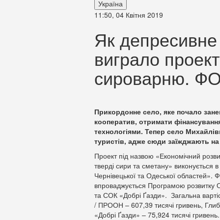
Україна
11:50, 04 Квітня 2019
Як депресивне 
виграло проект
сироварню. Ф
Прикордонне село, яке почало занеп
кооператив, отримати фінансування
технологіями. Тепер село Михайлів
туристів, адже сюди заїжджають на 
Проект під назвою «Економічний розвит
тверді сири та сметану» виконується в
Чернівецької та Одеської областей». Ф
впроваджується Програмою розвитку 
та СОК «Добрі Ґазди». Загальна вартіс
/ ПРООН – 607,39 тисячі гривень, Гли
«Добрі Ґазди» – 75,924 тисячі гривень.