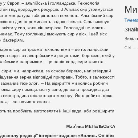
 у Європі – альпійська і голландська. Технологія
Ми 
тей і від природних ресурсів. В Альпах сир утримується
ся температура і зберігається вологість. Альпійський сир
Tweets
ожного дня перемивають водою з сіллю. Сіль виконує
ь влізти у сир, коли він визріває. Голландці не мають
Знай
немає. Тому голландці вмочують сир у віск, і цей віск
Виділі
и бактеріям.
Ctrl
варять сир за трьома технологіями – це голландський
упа сирів, за австрійськими рецептами бергкезе, який у
талійським напрямком – це напівтверді сири качотта.
ні сири, ми, наприклад, за основу беремо, напівтвердий
мішування зерна відповідні приправи. Тобто, в залежності
– зазначив технолог. – На відкриття ми колись робили
оловка сиру поміщалася у вино, де вона просиділа два
ка виноградина фіолетового кольору. Його робити тяжко,
ина», – зазначив технолог.
ють та пробують виготовляти й інші види, аби розширити
Мар’яна МЕТЕЛЬСЬКА
дозволу редакції інтернет-видання «Волинь Online»