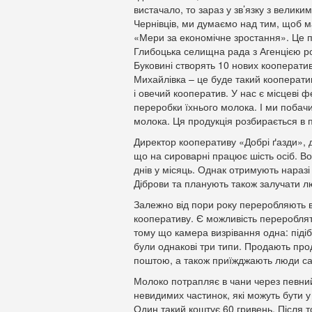
вистачало, то зараз у зв’язку з велик
Чернівців, ми думаємо над тим, щоб мат
«Мери за економічне зростання». Це п
Глибоцька селищна рада з Агенцією р
Буковині створять 10 нових кооператив
Михайлівка – це буде такий кооперати
і овечий кооператив. У нас є місцеві 
переробки їхнього молока. І ми побачи
молока. Ця продукція розбирається в 
Директор кооперативу «Добрі ґазди»,
що на сироварні працює шість осіб. В
днів у місяць. Однак отримують нараз
Діброви та планують також залучати лю
Залежно від пори року переробляють ві
кооперативу. Є можливість перероблят
тому що камера визрівання одна: піді
були однакові три типи. Продають про
поштою, а також приїжджають люди са
Молоко потрапляє в чани через певний 
невидимих частинок, які можуть бути у
Один такий коштує 60 гривень. Після т