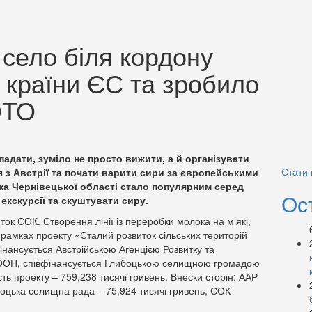
село біля кордону
 країни ЄС та зробило
ОТО
адати, зуміло не просто вижити, а й організувати
Стати
 з Австрії та почати варити сири за європейськими
ка Чернівецької області стало популярним серед
Ос
екскурсії та скуштувати сиру.
ок СОК. Створення лінії із переробки молока на м’які,
 рамках проекту «Сталий розвиток сільських територій
інансується Австрійською Агенцією Розвитку та
ООН, співфінансується Глибоцькою селищною громадою
ть проекту – 759,238 тисячі гривень. Внески сторін: ААР
боцька селищна рада – 75,924 тисячі гривень, СОК