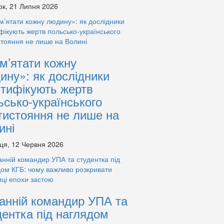
ок, 21 Липня 2026
м’ятати кожну
ину»: як дослідники
нтифікують жертв
ьсько-українського
тистояння не лише на
ині
ця, 12 Червня 2026
анній командир УПА та
дентка під наглядом