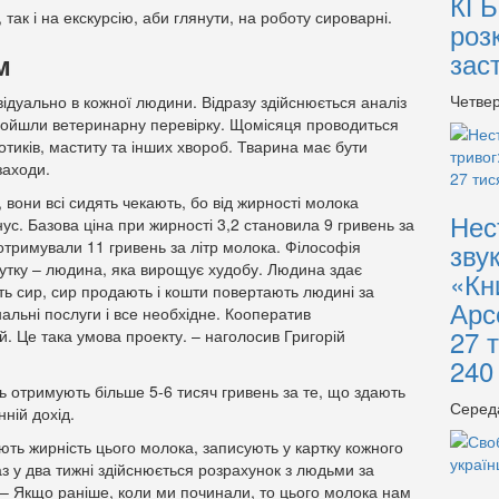
КГБ
 так і на екскурсію, аби глянути, на роботу сироварні.
роз
зас
м
Четвер
ідуально в кожної людини. Відразу здійснюється аналіз
 пройшли ветеринарну перевірку. Щомісяця проводиться
отиків, маститу та інших хвороб. Тварина має бути
заходи.
вони всі сидять чекають, бо від жирності молока
Нес
с. Базова ціна при жирності 3,2 становила 9 гривень за
 отримували 11 гривень за літр молока. Філософія
зву
утку – людина, яка вирощує худобу. Людина здає
«Кн
ть сир, сир продають і кошти повертають людині за
Арс
альні послуги і все необхідне. Кооператив
27 
. Це така умова проекту. – наголосив Григорій
240
ь отримують більше 5-6 тисяч гривень за те, що здають
Серед
ній дохід.
ють жирність цього молока, записують у картку кожного
з у два тижні здійснюється розрахунок з людьми за
 – Якщо раніше, коли ми починали, то цього молока нам