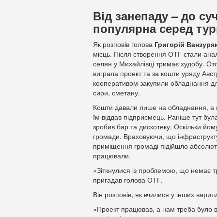
Від занепаду – до су
популярна серед тур
Як розповів голова
Григорій
Ванзуря
місць. Після створення ОТГ стали аналі
селян у Михайлівці тримає худобу. О
виграла проект та за кошти уряду Авст
кооперативом закупили обладнання для 
сири, сметану.
Кошти давали лише на обладнання, а 
їм віддав підприємець. Раніше тут бул
зробив бар та дискотеку. Оскільки йом
громади. Враховуючи, що інфраструкту
приміщення громаді підійшло абсолютн
працювали.
«Зіткнулися із проблемою, що немає т
пригадав голова ОТГ.
Він розповів, як вчилися у інших варит
«Проект працював, а нам треба було ва