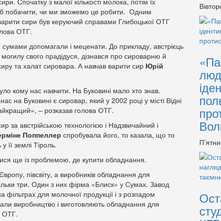
ири. Спочатку з малої кількості молока, потім їх
Вівтор
об побачити, чи ми зможемо це робити. Одним
в варити сири був керуючий справами Глибоцької ОТГ
олова ОТГ.
и сумами допомагали і меценати. До прикладу, австрієць
 могилу свого прадідуся, дізнався про сироварню й
«Па
иру та халат сировара. А навчав варити сир
Юрій
люд
іде
ло кому нас навчити. На Буковині мало хто знав.
пол
 нас на Буковині є сировар, який у 2002 році у місті Відні
про
найкращий», – розказав голова ОТГ.
Вол
сир за австрійською технологією і Надзвичайний і
ерміне Поппеллер
спробувала його, то казала, що то
П’ятни
 у її землі Тіроль.
ися ще із проблемою, де купити обладнання.
ропу, півсвіту, а виробників обладнання для
льки три. Один з них фірма «Блиск» у Сумах. Завод
а фільтрах для молочної продукції і з розпадом
Ост
али виробництво і виготовляють обладнання для
сту
а ОТГ.