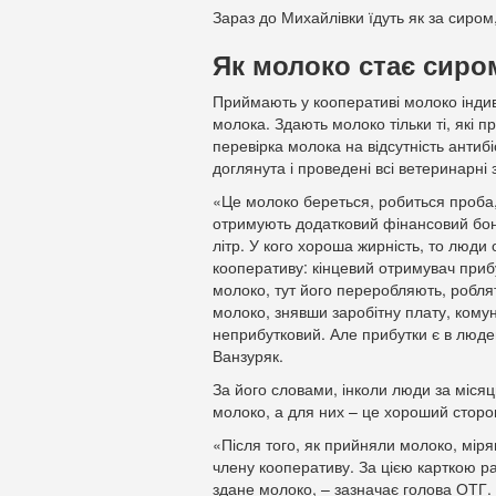
Зараз до Михайлівки їдуть як за сиром,
Як молоко стає сиро
Приймають у кооперативі молоко індив
молока. Здають молоко тільки ті, які
перевірка молока на відсутність антибі
доглянута і проведені всі ветеринарні 
«Це молоко береться, робиться проба, 
отримують додатковий фінансовий бону
літр. У кого хороша жирність, то люди
кооперативу: кінцевий отримувач приб
молоко, тут його переробляють, робля
молоко, знявши заробітну плату, комун
неприбутковий. Але прибутки є в людей
Ванзуряк.
За його словами, інколи люди за місяц
молоко, а для них – це хороший сторон
«Після того, як прийняли молоко, міря
члену кооперативу. За цією карткою ра
здане молоко, – зазначає голова ОТГ.