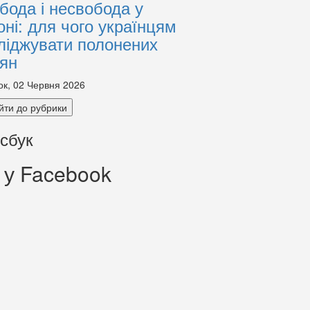
бода і несвобода у
оні: для чого українцям
ліджувати полонених
іян
ок, 02 Червня 2026
йти до рубрики
сбук
 у Facebook