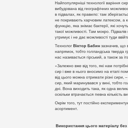
Найпопулярніші технології варіння сиру
вибудована від географічних можливос
в підвалах, як правило: там зберігаєть
не покривають харчовим латексом, а к
функцію, яка знімає бактерії, які хочут
такої можливості. Там мокро. Підвалів 
утримує і не дає можливості туди ввійт
Технолог
Віктор Бабин
зазначив, що 
напрямок, тобто голландська тверда гр
нас називається гірський, а також за і
«Залежно вже від того, які нам потріб
сир і вже в нього вносимо на етапі по
від цього можна отримати різні сири, 
сир, який маринувався у вині, тобто г
дні. Вона виходить така, як одна вели
оскільки втрачається певна кількість в
Окрім того, тут постійно експерименту
асортимент.
Використання цього матеріалу без 