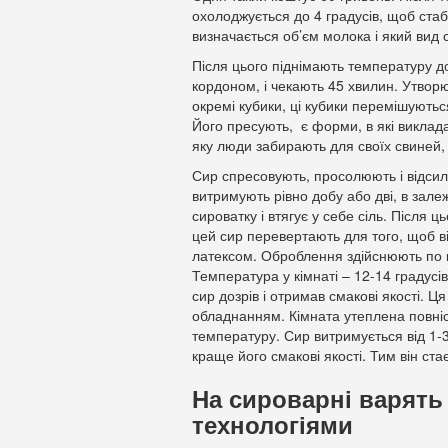
охолоджується до 4 градусів, щоб стаб
визначається об’єм молока і який вид 
Після цього піднімають температуру до
кордоном, і чекають 45 хвилин. Утворю
окремі кубики, ці кубики перемішуютьс
Його пресують, є форми, в які виклада
яку люди забирають для своїх свиней, 
Сир спресовують, просолюють і відсила
витримують рівно добу або дві, в залежн
сироватку і втягує у себе сіль. Після 
цей сир перевертають для того, щоб 
латексом. Оброблення здійснюють по к
Температура у кімнаті – 12-14 градусі
сир дозрів і отримав смакові якості. 
обладнанням. Кімната утеплена повніс
температуру. Сир витримується від 1-3
краще його смакові якості. Тим він ста
На сироварні варять
технологіями