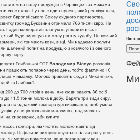
Сво
им попитом на нашу продукцію в Чернівцях і за межами
пол
и своє стадо. І у нас є один проект, який реалізується,
роект Європейського Союзу східного партнерства.
дос
озвитку громад Буковини отримали 766 тисяч євро. На
рос
ів. І один кооператив планують утворити в селі
в, який буде вирощувати малу рогату худобу. Це козячий
Вівтор
фермери, які тримають кози, вівці. Ми надаємо послуги
ли шалений попит на продукцію з козячого і з овечого
Пере
першу чергу.
Фей
 депутат Глибоцької ОТГ
Володимир Білоус
розповів,
они працюють попарно через день, тобто фактично 10
Ми
і лише мінімалку. Молоко привозять сюди з Михайлівки,
дей і з Глибокої.
д 200 до 700 літрів в день, яке сюди здають 36 осіб
и до 11,5 тонни молока в добу. Варять три види сиру,
брали по однаковій температурі визрівання, щоб умови
дукцію у спеціалізованих магазинах, надсилають
мі на сироварню, аби купити.
насос і фільтри, які чистять молоко навіть від
 молоці. Ці фільтри використовуються тільки раз у день.
ого, як молоко почистили, воно потрапляє у чан і