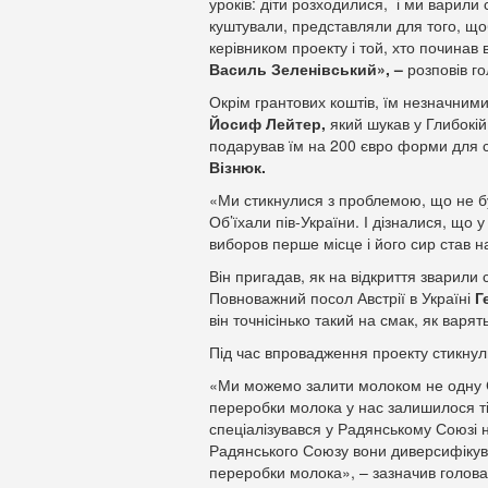
уроків: діти розходилися, і ми варили с
куштували, представляли для того, щ
керівником проекту і той, хто почина
Василь Зеленівський», –
розповів г
Окрім грантових коштів, їм незначним
Йосиф Лейтер,
який шукав у Глибокій
подарував їм на 200 євро форми для с
Візнюк.
«Ми стикнулися з проблемою, що не бу
Об’їхали пів-України. І дізналися, що у
виборов перше місце і його сир став 
Він пригадав, як на відкриття зварили 
Повноважний посол Австрії в Україні
Г
він точнісінько такий на смак, як варять
Під час впровадження проекту стикнул
«Ми можемо залити молоком не одну Єв
переробки молока у нас залишилося ті
спеціалізувався у Радянському Союзі н
Радянського Союзу вони диверсифікув
переробки молока», – зазначив голов