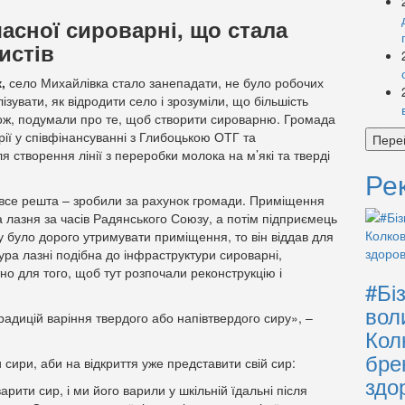
часної сироварні, що стала
истів
к,
село Михайлівка стало занепадати, не було робочих
зувати, як відродити село і зрозуміли, що більшість
тож, подумали про те, щоб створити сироварню. Громада
рії у співфінансуванні з Глибоцькою ОТГ та
Пере
створення лінії з переробки молока на м’які та тверді
Ре
все решта – зробили за рахунок громади. Приміщення
а лазня за часів Радянського Союзу, а потім підприємець
у було дорого утримувати приміщення, то він віддав для
ра лазні подібна до інфраструктури сироварні,
о для того, щоб тут розпочали реконструкцію і
#Бі
вол
радицій варіння твердого або напівтвердого сиру», –
Кол
бре
и сири, аби на відкриття уже представити свій сир:
здо
рити сир, і ми його варили у шкільній їдальні після