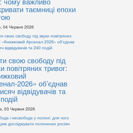
: чому важливо
кривати таємниці епохи
тою
, 04 Червня 2026
ти свою свободу під
ки повітряних тривог:
ижковий
енал-2026» об’єднав
тисяч відвідувачів та
 подій
а, 03 Червня 2026