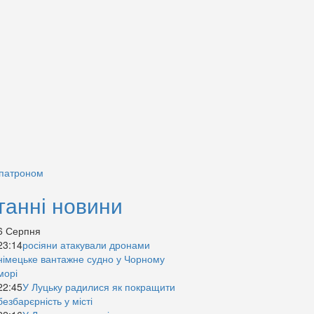
 патроном
танні новини
6 Серпня
23:14
росіяни атакували дронами
німецьке вантажне судно у Чорному
морі
22:45
У Луцьку радилися як покращити
безбарєрність у місті