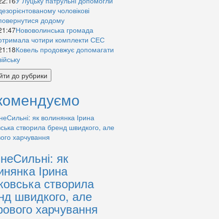
22:16
У Луцьку патрульні допомогли
дезорієнтованому чоловікові
повернутися додому
21:47
Нововолинська громада
отримала чотири комплекти СЕС
21:18
Ковель продовжує допомагати
війську
йти до рубрики
комендуємо
знеСильні: як
инянка Ірина
ковська створила
нд швидкого, але
рового харчування