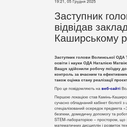
19:21, 05 Грудня 2025
Заступник гол
відвідав заклад
Каширському р
Заступник голови Волинської ОДА 
освіти і науки ОДА Наталією Матв
Ващук здійснили робочу поїздку до
контроль за вчасним та ефективним
також оцінка стану реалізації проєк
Про це повідомляють на
веб-сайті
Вол
Першою локацією став Камінь-Каширсь
сучасно обладнаний кабінет біології
спеціалізований осередок предмета «З
безпеки, домедичну допомогу та робот
STEM-лабораторією – простором, що з
математичних дисциплін і розвиток тех