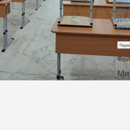
Сво
пол
дос
рос
Вівтор
Пере
Фей
Ми