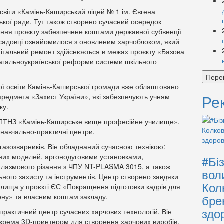
віти «Камінь-Каширський ліцей № 1 ім. Євгена
ької ради. Тут також створено сучасний осередок
ання проєкту забезпечене коштами державної субвенції
осадовці ознайомилося з оновленим харчоблоком, який
тальний ремонт здійснюється в межах проєкту «Базова
загальноукраїнської реформи системи шкільного
Пере
ої освіти Камінь-Каширської громади вже облаштовано
Ре
предмета «Захист України», які забезпечують учням
ку.
ДПТНЗ «Камінь-Каширське вище професійне училище».
 навчально-практичні центри.
огазозварників. Він обладнаний сучасною технікою:
них моделей, аргонодуговими установками,
#Бі
плазмового різання з ЧПУ NT-PLASMA 3015, а також
вол
ного захисту та інструментів. Центр створено завдяки
Кол
училища у проєкті ЄС «Покращення підготовки кадрів для
ону» та власним коштам закладу.
бре
здо
практичний центр сучасних харчових технологій. Він
крема 3D-принтером для створення харчових виробів.