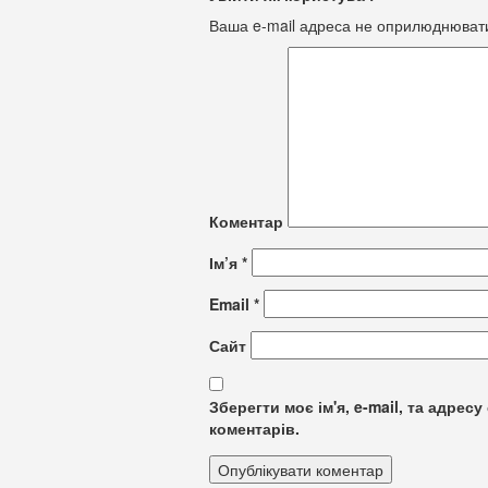
Ваша e-mail адреса не оприлюднюват
Коментар
Ім’я
*
Email
*
Сайт
Зберегти моє ім'я, e-mail, та адре
коментарів.