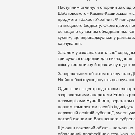
Наступним оглянули опорний заклад ос
Шабліовського» Камінь-Каширської міс
предмета «Захист України». Фінансув
та місцевого бюджету. Окрім цього, п
оснащено сучасним обладнанням. Капі
кухня», що впроваджується у рамках 
харчування.
Загалом у закладах загальної середнь
три сучасні осередки для викладання 
якісну теоретичну й практичну підготов
Завершальним об’єктом огляду став 
На його базі функціонують два сучасні
Один із них – центр підготовки електр
зварювальними апаратами Fronius різ
плазморізами Hypertherm, верстатом 
повним комплектом засобів індивідуаль
державній освітній субвенції, участі 
потреб економіки Волинського субрегі
Ще один важливий об’єкт – навчально-
обладнаний професійною технікою, зо