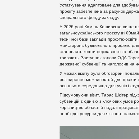
Устаткування адаптоване для здобувач
проєкту забезпечена за рахунок держав
спеціального фонду закладу.
У 2025 році Камінь-Каширське вище 
загальноукраїнського проєкту #100ма
технічної бази закладів профтехосвіт
майстерень будівельного профілю для п
становлять кошти державного та облас
тривають. Заступник голови ОДА Тарас
державної субвенції та наголосив на не
У межах візиту були обговорені подал
розширення можливостей для практичн
освітнього середовища для учнів і студ
Підсумовуючи візит, Тарас Шкітер підк
субвенцій є однією з ключових умов ро
керівництво області й надалі працюва
необхідні ресурси для якісного навчал