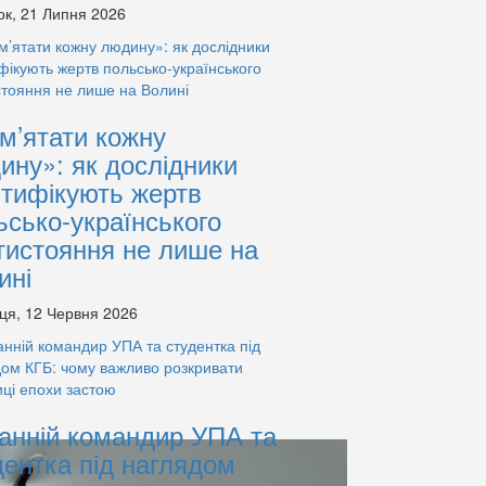
ок, 21 Липня 2026
м’ятати кожну
ину»: як дослідники
нтифікують жертв
ьсько-українського
тистояння не лише на
ині
ця, 12 Червня 2026
анній командир УПА та
дентка під наглядом