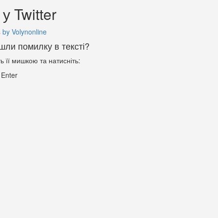
у Twitter
 by Volynonline
шли помилку в тексті?
ть її мишкою та натисніть:
+
Enter