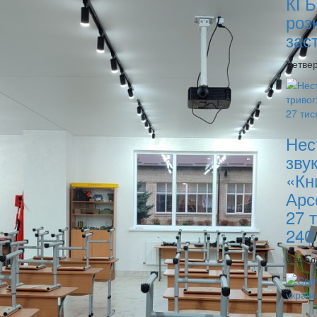
КГБ
роз
зас
Четвер
Нес
зву
«Кн
Арс
27 
240
Серед