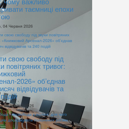
: чому важливо
кривати таємниці епохи
тою
, 04 Червня 2026
ти свою свободу під
ки повітряних тривог:
ижковий
енал-2026» об’єднав
тисяч відвідувачів та
 подій
а, 03 Червня 2026