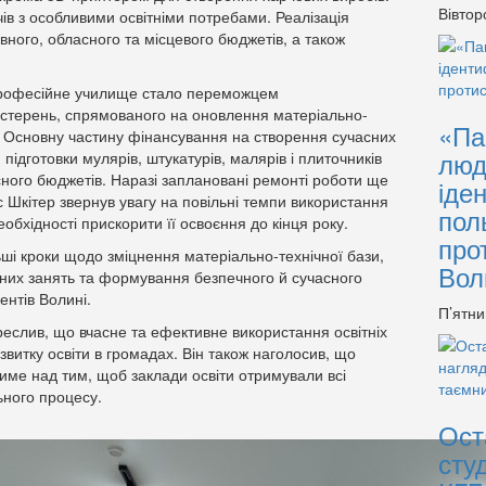
Вівтор
ів з особливими освітніми потребами. Реалізація
ного, обласного та місцевого бюджетів, а також
професійне училище стало переможцем
йстерень, спрямованого на оновлення матеріально-
«Па
и. Основну частину фінансування на створення сучасних
люд
ідготовки мулярів, штукатурів, малярів і плиточників
ного бюджетів. Наразі заплановані ремонті роботи ще
іде
 Шкітер звернув увагу на повільні темпи використання
пол
обхідності прискорити її освоєння до кінця року.
про
ьші кроки щодо зміцнення матеріально-технічної бази,
Вол
их занять та формування безпечного й сучасного
ентів Волині.
П’ятни
реслив, що вчасне та ефективне використання освітніх
звитку освіти в громадах. Він також наголосив, що
тиме над тим, щоб заклади освіти отримували всі
ьного процесу.
Ост
сту