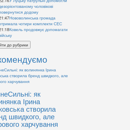
22:16
У Луцьку патрульні допомогли
дезорієнтованому чоловікові
повернутися додому
21:47
Нововолинська громада
отримала чотири комплекти СЕС
21:18
Ковель продовжує допомагати
війську
йти до рубрики
комендуємо
знеСильні: як
инянка Ірина
ковська створила
нд швидкого, але
рового харчування