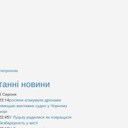
 патроном
танні новини
6 Серпня
23:14
росіяни атакували дронами
німецьке вантажне судно у Чорному
морі
22:45
У Луцьку радилися як покращити
безбарєрність у місті