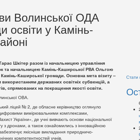
ови Волинської ОДА
и освіти у Камінь-
айоні
Тарас Шкітер разом із начальницею управління
іюк та начальницею Камінь-Каширської РВА Ольгою
 Камінь-Каширської громади. Основна мета візиту –
Стати
 використанням державних освітніх субвенцій, а
тів, спрямованих на покращення якості освіти.
Ос
инської ОВА.
кий ліцей № 2, де обласне керівництво оглянуло
 з цифровими вимірювальними комплексами,
ахист України», де учні вивчають основи національної
у з дронами, а також ознайомились з інноваційною
абезпечує якісніше викладання природничо-
нічних компетентностей учнів.