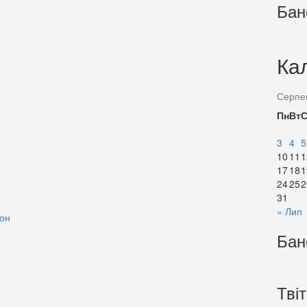
Бан
Ка
Серпе
Пн
Вт
3
4
5
10
11
1
17
18
1
24
25
2
31
« Лип
йон
Бан
Тві