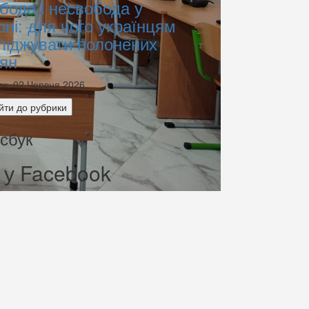
бода і несвобода у
оні: для чого українцям
ліджувати полонених
іян
ок, 02 Червня 2026
йти до рубрики
сбук
 у Facebook