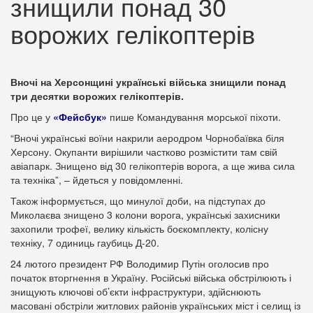
знищили понад 30
ворожих гелікоптерів
Вночі на Херсонщині українські війська знищили понад
три десятки ворожих гелікоптерів.
Про це у
«Фейсбук»
пише Командування морської піхоти.
“Вночі українські воїни накрили аеродром Чорнобаївка біля
Херсону. Окупанти вирішили частково розмістити там свій
авіапарк. Знищено від 30 гелікоптерів ворога, а ще жива сила
та техніка”, – йдеться у повідомленні.
Також інформується, що минулої доби, на підступах до
Миколаєва знищено 3 колони ворога, українські захисники
захопили трофеї, велику кількість боєкомплекту, колісну
техніку, 7 одиниць гаубиць Д-20.
24 лютого президент РФ Володимир Путін оголосив про
початок вторгнення в Україну. Російські війська обстрілюють і
знищують ключові об’єкти інфраструктури, здійснюють
масовані обстріли житлових районів українських міст і селищ із