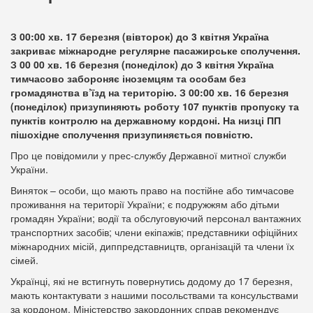
З 00:00 хв. 17 березня (вівторок) до 3 квітня Україна
закриває міжнародне регулярне пасажирське сполучення.
З 00 00 хв. 16 березня (понеділок) до 3 квітня Україна
тимчасово забороняє іноземцям та особам без
громадянства в’їзд на територію. З 00:00 хв. 16 березня
(понеділок) призупиняють роботу 107 пунктів пропуску та
пунктів контролю на державному кордоні. На низці ПП
пішохідне сполучення призупиняється повністю.
Про це повідомили у прес-службу Державної митної служби
України.
Виняток – особи, що мають право на постійне або тимчасове
проживання на території України; є подружжям або дітьми
громадян України; водії та обслуговуючий персонал вантажних
транспортних засобів; члени екіпажів; представники офіційних
міжнародних місій, диппредставництв, організацій та члени їх
сімей.
Українці, які не встигнуть повернутись додому до 17 березня,
мають контактувати з нашими посольствами та консульствами
за кордоном. Міністерство закордонних справ рекомендує