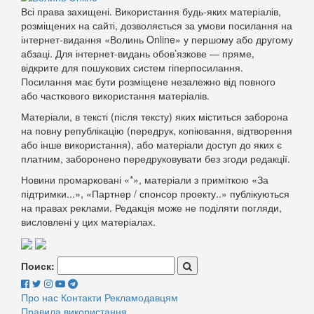
Всі права захищені. Використання будь-яких матеріалів,
розміщених на сайті, дозволяється за умови посилання на
інтернет-видання «Волинь Online» у першому або другому
абзаці. Для інтернет-видань обов’язкове — пряме,
відкрите для пошукових систем гіперпосилання.
Посилання має бути розміщене незалежно від повного
або часткового використання матеріалів.
Матеріали, в тексті (після тексту) яких міститься заборона
на повну републікацію (передрук, копіювання, відтворення
або інше використання), або матеріали доступ до яких є
платним, заборонено передруковувати без згоди редакції.
Новини промарковані «*», матеріали з приміткою «За
підтримки...», «Партнер / спонсор проекту..» публікуються
на правах реклами. Редакція може не поділяти погляди,
висловлені у цих матеріалах.
Поиск:
Про нас
Контакти
Рекламодавцям
Правила використання