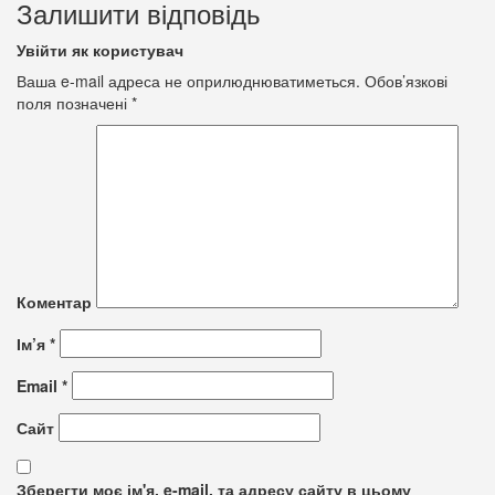
Залишити відповідь
Увійти як користувач
Ваша e-mail адреса не оприлюднюватиметься.
Обов’язкові
поля позначені
*
Коментар
Ім’я
*
Email
*
Сайт
Зберегти моє ім'я, e-mail, та адресу сайту в цьому