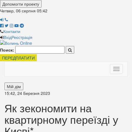
Допомогти проекту
Четвер, 06 серпня
05:42
Контакти
Вхід
Реєстрація
Поиск:
ПЕРЕДПЛАТИТИ
Toggle
navigati
Мій дім
15:42, 24 Березня 2023
Як зекономити на
квартирному переїзді у
Києві*