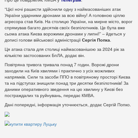
“Цієї ночі рашисти здійснили одну з наймасованіших атак
України ударними дронами за всю війну! А головною ціллю
агресора став Київ. На столицю України, на мирне місто, ворог
спрямував багато десятків своїх безпілотників. Це була вже
сьома атака Києва ворожими дронами у липні!” – йдеться у
дописі голови військової адміністрації
Сергія Попка
.
Ця атака стала для столиці наймасованішою за 2024 рік за
кількістю застосованих БпЛА, додає він.
Повітряна тривога тривала понад 7 годин. Ворожі дрони
заходили на Київ хвилями і практично з усіх можливих
напрямків. Сили та засоби ППО в повітряному просторі Києва
та на підступах знищили понад три десятки безпілотників! За
даними оперативного зведення на цю хвилину у Києві без
постраждалих та руйнувань, передає КМВА.
Дані попередні, інформація уточнюється, додає Сергій Попко.