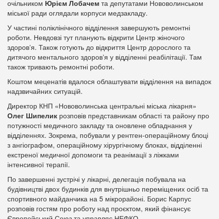
очільником
Юрієм Лобачем
та депутатами Нововолинськом
міської ради оглядали корпуси медзакладу.
У частині поліклінічного відділення завершують ремонтні
роботи. Невдовзі тут планують відкрити Центр жіночого
здоровʼя. Також готують до відкриття Центр дорослого та
дитячого ментального здоровʼя у відділенні реабілітації. Там
також тривають ремонтні роботи.
Коштом меценатів вдалося облаштувати відділення на випадок
надзвичайних ситуацій.
Директор КНП «Нововолинська центральні міська лікарня»
Олег Шипелик
розповів представникам області та району про
потужності медичного закладу та оновлене обладнання у
відділеннях. Зокрема, побували у рентген-операційному блоці
з ангіографом, операційному хірургічному блоках, відділенні
екстреної медичної допомоги та реанімації з ліжками
інтенсивної терапії.
По завершенні зустрічі у лікарні, делегація побувала на
будівництві двох будинків для внутрішньо переміщених осіб та
спортивного майданчика на 5 мікрорайоні. Борис Карпус
розповів гостям про роботу над проєктом, який фінансує
Європейський Союз та управляє НЕФКО.