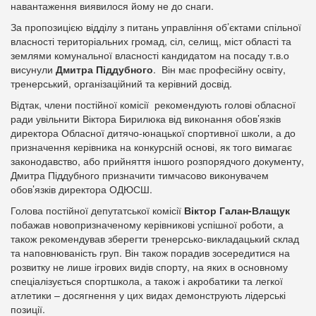
навантаження виявилося йому не до снаги.
За пропозицією відділу з питань управління об’єктами спільної
власності територіальних громад, сіл, селищ, міст області та
землями комунальної власності кандидатом на посаду т.в.о
висунули
Дмитра Піддубного
. Він має професійну освіту,
тренерський, організаційний та керівний досвід.
Відтак, члени постійної комісії рекомендують голові обласної
ради увільнити Віктора Бирилюка від виконання обов’язків
директора Обласної дитячо-юнацької спортивної школи, а до
призначення керівника на конкурсній основі, як того вимагає
законодавство, або прийняття іншого розпорядчого документу,
Дмитра Піддубного призначити тимчасово виконувачем
обов’язків директора ОДЮСШ.
Голова постійної депутатської комісії
Віктор Галан-Влащук
побажав новопризначеному керівникові успішної роботи, а
також рекомендував зберегти тренерсько-викладацький склад
та наповнюваність груп. Він також порадив зосередитися на
розвитку не лише ігрових видів спорту, на яких в основному
спеціалізується спортшкола, а також і акробатики та легкої
атлетики – досягнення у цих видах демонструють лідерські
позиції.