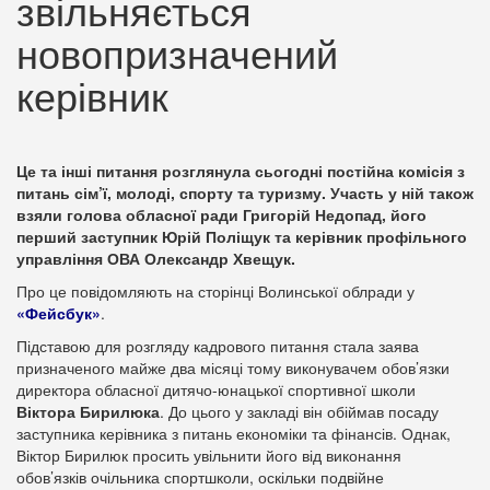
звільняється
новопризначений
керівник
Це та інші питання розглянула сьогодні постійна комісія з
питань сім’ї, молоді, спорту та туризму. Участь у ній також
взяли голова обласної ради Григорій Недопад, його
перший заступник Юрій Поліщук та керівник профільного
управління ОВА Олександр Хвещук.
Про це повідомляють на сторінці Волинської облради у
«Фейсбук»
.
Підставою для розгляду кадрового питання стала заява
призначеного майже два місяці тому виконувачем обов’язки
директора обласної дитячо-юнацької спортивної школи
Віктора Бирилюка
. До цього у закладі він обіймав посаду
заступника керівника з питань економіки та фінансів. Однак,
Віктор Бирилюк просить увільнити його від виконання
обов’язків очільника спортшколи, оскільки подвійне