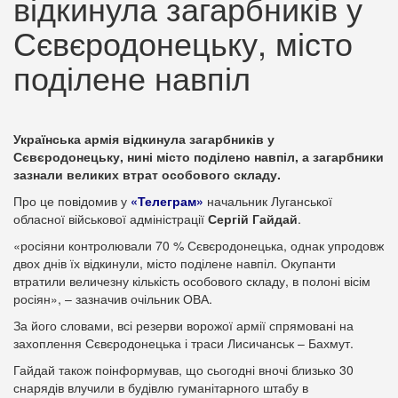
відкинула загарбників у
Сєвєродонецьку, місто
поділене навпіл
Українська армія відкинула загарбників у
Сєвєродонецьку, нині місто поділено навпіл, а загарбники
зазнали великих втрат особового складу.
Про це повідомив у
«Телеграм»
начальник Луганської
обласної військової адміністрації
Сергій Гайдай
.
«росіяни контролювали 70 % Сєвєродонецька, однак упродовж
двох днів їх відкинули, місто поділене навпіл. Окупанти
втратили величезну кількість особового складу, в полоні вісім
росіян», – зазначив очільник ОВА.
За його словами, всі резерви ворожої армії спрямовані на
захоплення Сєвєродонецька і траси Лисичанськ – Бахмут.
Гайдай також поінформував, що сьогодні вночі близько 30
снарядів влучили в будівлю гуманітарного штабу в