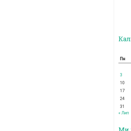
Кал
Пн
3
10
17
24
31
« Лип
Ми 