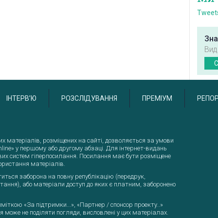
Tweets
Зна
Вид
C
ІНТЕРВ’Ю
РОЗСЛІДУВАННЯ
ПРЕМІУМ
РЕПО
дакторам:
их матеріалів, розміщених на сайті, дозволяється за умови
line» у першому або другому абзаці. Для інтернет-видань
вих систем гіперпосилання. Посилання має бути розміщене
ористання матеріалів.
іститься заборона на повну републікацію (передрук,
тання), або матеріали доступ до яких є платним, заборонено
іткою «За підтримки...», «Партнер / спонсор проекту..»
 може не поділяти погляди, висловлені у цих матеріалах.