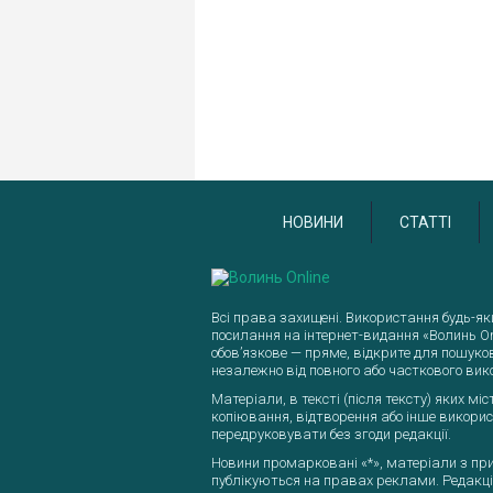
Повідомити про помилку
НОВИНИ
СТАТТІ
Текст, який буде надіслано нашим ре
Надіслати
Всі права захищені. Використання будь-як
посилання на інтернет-видання «Волинь On
обов’язкове — пряме, відкрите для пошуко
незалежно від повного або часткового вик
Матеріали, в тексті (після тексту) яких м
копіювання, відтворення або інше викорис
передруковувати без згоди редакції.
Новини промарковані «*», матеріали з прим
публікуються на правах реклами. Редакція