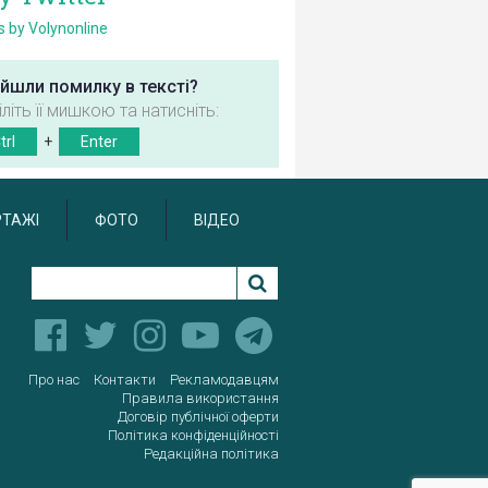
 by Volynonline
йшли помилку в тексті?
іліть її мишкою та натисніть:
trl
+
Enter
РТАЖІ
ФОТО
ВІДЕО
Про нас
Контакти
Рекламодавцям
Правила використання
Договір публічної оферти
Політика конфіденційності
Редакційна політика