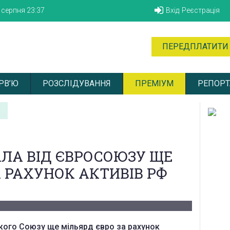
6 серпня
23:37
Вхід
Реєстрація
ПЕРЕДПЛАТИТИ
РВ’Ю
РОЗСЛІДУВАННЯ
ПРЕМІУМ
РЕПОРТ
ЛА ВІД ЄВРОСОЮЗУ ЩЕ
А РАХУНОК АКТИВІВ РФ
кого Союзу ще мільярд євро за рахунок