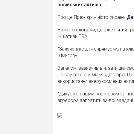
російських активів.
Про це Прем’єр-міністр України
Де
За його словами, це вже пʼятий т
ініціативи ERA.
“Залучені кошти спрямуємо на кл
Шмигаль.
Загалом, зазначив він, за ініціат
Союзу вже сім мільярдів євро. Це
використання знерухомлених актив
“Дякуємо нашим партнерам за посл
агресора заплатити за всі завдані