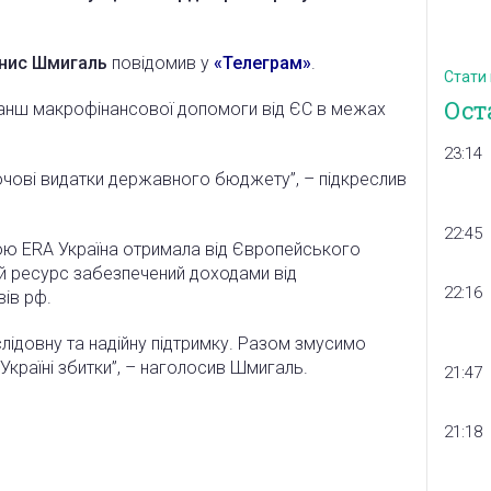
нис Шмигаль
повідомив у
«Телеграм»
.
Стати
Ост
ранш макрофінансової допомоги від ЄС в межах
23:14
ючові видатки державного бюджету”, – підкреслив
22:45
ивою ERA Україна отримала від Європейського
й ресурс забезпечений доходами від
22:16
ів рф.
ідовну та надійну підтримку. Разом змусимо
 Україні збитки”, – наголосив Шмигаль.
21:47
21:18