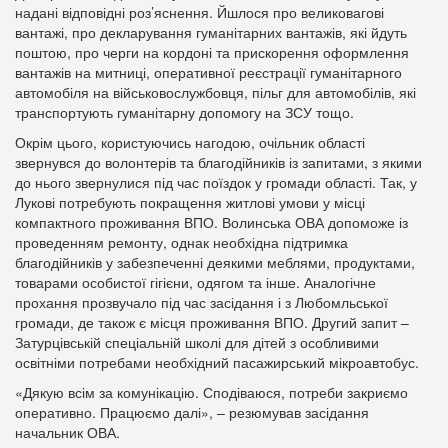
надані відповідні роз’яснення. Йшлося про великовагові
вантажі, про декларування гуманітарних вантажів, які йдуть
поштою, про черги на кордоні та прискорення оформлення
вантажів на митниці, оперативної реєстрації гуманітарного
автомобіля на військовослужбовця, пільг для автомобілів, які
транспортують гуманітарну допомогу на ЗСУ тощо.
Окрім цього, користуючись нагодою, очільник області
звернувся до волонтерів та благодійників із запитами, з якими
до нього звернулися під час поїздок у громади області. Так, у
Лукові потребують покращення житлові умови у місці
компактного проживання ВПО. Волинська ОВА допоможе із
проведенням ремонту, однак необхідна підтримка
благодійників у забезпеченні деякими меблями, продуктами,
товарами особистої гігієни, одягом та інше. Аналогічне
прохання прозвучало під час засідання і з Любомльської
громади, де також є місця проживання ВПО. Другий запит –
Затурцівській спеціальній школі для дітей з особливими
освітніми потребами необхідний пасажирський мікроавтобус.
«Дякую всім за комунікацію. Сподіваюся, потреби закриємо
оперативно. Працюємо далі», – резюмував засідання
начальник ОВА.