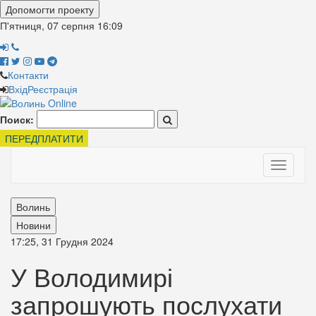
Допомогти проекту
П'ятниця, 07 серпня
16:09
Контакти
Вхід
Реєстрація
Поиск:
ПЕРЕДПЛАТИТИ
Toggle
navigati
Волинь
Новини
17:25, 31 Грудня 2024
У Володимирі
запрошують послухати