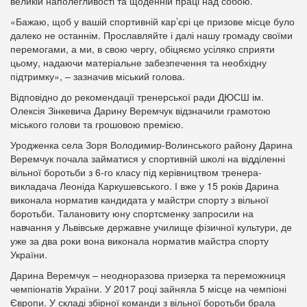
великій наполегливості та щоденній праці над собою.
«Бажаю, щоб у вашій спортивній кар’єрі це призове місце було
далеко не останнім. Прославляйте і далі нашу громаду своїми
перемогами, а ми, в свою чергу, обіцяємо усіляко сприяти
цьому, надаючи матеріальне забезпечення та необхідну
підтримку», – зазначив міський голова.
Відповідно до рекомендації тренерської ради ДЮСШ ім.
Олексія Зінкевича Дарину Веремчук відзначили грамотою
міського голови та грошовою премією.
Уродженка села Зоря Володимир-Волинського району Дарина
Веремчук почала займатися у спортивній школі на відділенні
вільної боротьби з 6-го класу під керівництвом тренера-
викладача Леоніда Каркушевського. І вже у 15 років Дарина
виконала норматив кандидата у майстри спорту з вільної
боротьби. Талановиту юну спортсменку запросили на
навчання у Львівське державне училище фізичної культури, де
уже за два роки вона виконала норматив майстра спорту
України.
Дарина Веремчук – неодноразова призерка та переможниця
чемпіонатів України. У 2017 році зайняла 5 місце на чемпіоні
Європи. У складі збірної команди з вільної боротьби брала