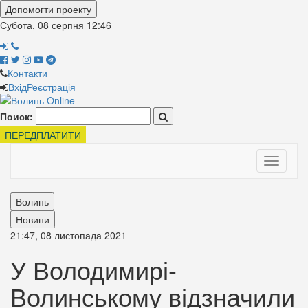
Допомогти проекту
Субота, 08 серпня
12:46
Контакти
Вхід
Реєстрація
Поиск:
ПЕРЕДПЛАТИТИ
Toggle
navigati
Волинь
Новини
21:47, 08 листопада 2021
У Володимирі-
Волинському відзначили