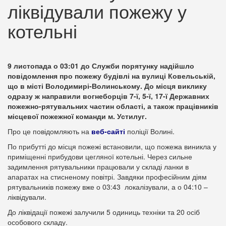
ліквідували пожежу у
котельні
9 листопада о 03:01 до Служби порятунку надійшло
повідомлення про пожежу будівлі на вулиці Ковельській,
що в місті Володимирі-Волинському. До місця виклику
одразу ж направили вогнеборців 7-ї, 5-ї, 17-ї Державних
пожежно-рятувальних частин області, а також працівників
місцевої пожежної команди м. Устилуг.
Про це повідомляють на
веб-сайті
поліції Волині.
По прибутті до місця пожежі встановили, що пожежа виникла у
приміщенні прибудови цегляної котельні. Через сильне
задимлення рятувальники працювали у складі ланки в
апаратах на стисненому повітрі. Завдяки професійним діям
рятувальників пожежу вже о 03:43 локалізували, а о 04:10 –
ліквідували.
До ліквідації пожежі залучили 5 одиниць техніки та 20 осіб
особового складу.