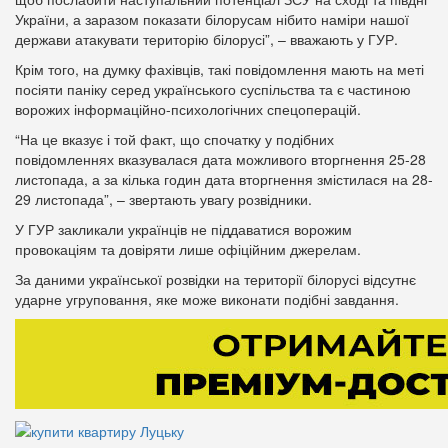
України, а заразом показати білорусам нібито наміри нашої
держави атакувати територію білорусі”, – вважають у ГУР.
Крім того, на думку фахівців, такі повідомлення мають на меті
посіяти паніку серед українського суспільства та є частиною
ворожих інформаційно-психологічних спецоперацій.
“На це вказує і той факт, що спочатку у подібних
повідомленнях вказувалася дата можливого вторгнення 25-28
листопада, а за кілька годин дата вторгнення змістилася на 28-
29 листопада”, – звертають увагу розвідники.
У ГУР закликали українців не піддаватися ворожим
провокаціям та довіряти лише офіційним джерелам.
За даними української розвідки на території білорусі відсутнє
ударне угруповання, яке може виконати подібні завдання.