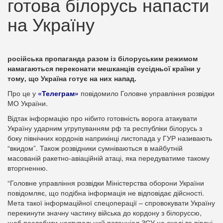
готова білорусь напасти
на Україну
російська пропаганда разом із білоруським режимом
намагаються переконати мешканців сусідньої країни у
тому, що Україна готує на них напад.
Про це у
«Телеграм»
повідомило Головне управління розвідки
МО України.
Відтак інформацію про нібито готовність ворога атакувати
Україну ударним угрупуванням рф та республіки білорусь з
боку північних кордонів наприкінці листопада у ГУР називають
“вкидом”. Також розвідники сумніваються в майбутній
масованій ракетно-авіаційній атаці, яка передуватиме такому
вторгненню.
“Головне управління розвідки Міністерства оборони України
повідомляє, що подібна інформація не відповідає дійсності.
Мета такої інформаційної спецоперації – спровокувати Україну
перекинути значну частину війська до кордону з білоруссю,
щоб послабити наступальний потенціал ЗСУ на сході та півдні