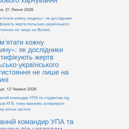
ок, 21 Липня 2026
м’ятати кожну
ину»: як дослідники
нтифікують жертв
ьсько-українського
тистояння не лише на
ині
ця, 12 Червня 2026
анній командир УПА та
дентка під наглядом