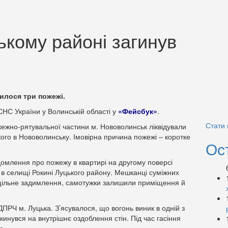
ькому районі загинув
пилося три пожежі.
СНС України у Волинській області у
«Фейсбук»
.
Стати
ежно-рятувальної частини м. Нововолинськ ліквідували
кого в Нововолинську. Імовірна причина пожежі – коротке
Ос
омлення про пожежу в квартирі на другому поверсі
в селищі Рокині Луцького району. Мешканці суміжних
 щільне задимлення, самотужки залишили приміщення й
ПРЧ м. Луцька. З’ясувалося, що вогонь виник в одній з
екинувся на внутрішнє оздоблення стін. Під час гасіння