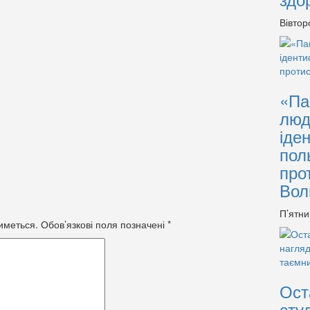
Вівтор
«Па
люд
іде
пол
про
Вол
П’ятни
иметься.
Обов’язкові поля позначені
*
Ост
сту