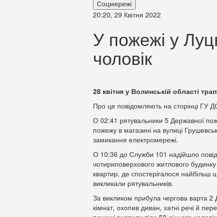
Соцмережі
20:20, 29 Квітня 2022
У пожежі у Луц
чоловік
28 квітня у Волинській області тра
Про це повідомляють на сторінці ГУ Д
О 02:41 рятувальники 5 Державної пож
пожежу в магазині на вулиці Грушевсь
замикання електромережі.
О 10:36 до Служби 101 надійшло повід
чотириповерхового житлового будинку 
квартир, де спостерігалося найбільш
викликали рятувальників.
За викликом прибула чергова варта 2 Д
кімнат, охопив диван, хатні речі й пер