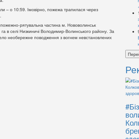
а.
али – о 10:59. Імовірно, пожежа трапилася через
.
 пожежно-рятувальна частина м. Нововолинськ
8 га в селі Низкиничі Володимир-Волинського району. За
вело необережне поводження з вогнем невстановлених
Пере
Ре
#Бі
вол
Кол
бре
здо