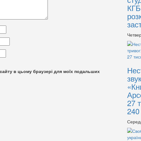
КГБ
роз
зас
Четвер
Нес
су сайту в цьому браузері для моїх подальших
зву
«Кн
Арс
27 
240
Серед