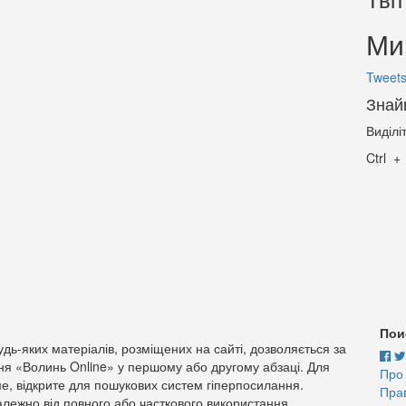
Ми 
Tweets
Знай
Виділі
Ctrl
Пои
дь-яких матеріалів, розміщених на сайті, дозволяється за
ня «Волинь Online» у першому або другому абзаці. Для
Про
е, відкрите для пошукових систем гіперпосилання.
Пра
лежно від повного або часткового використання