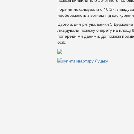
пожежі виявили тіло 58-річного чоловік
Горіння локалізували о 10:57, ліквідув
необережність з вогнем під кас куріння
Цього ж дня рятувальники 5 Державна
ліквідували пожежу очерету на площі 
попередніми даними, до пожежі приз
осіб.