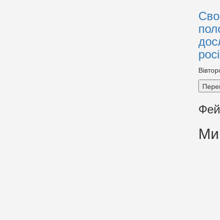
Сво
пол
дос
рос
Вівтор
Пере
Фей
Ми