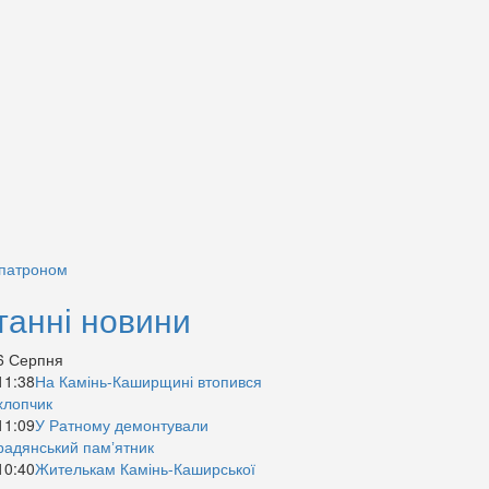
 патроном
танні новини
6 Серпня
11:38
На Камінь-Каширщині втопився
хлопчик
11:09
У Ратному демонтували
радянський памʼятник
10:40
Жителькам Камінь-Каширської