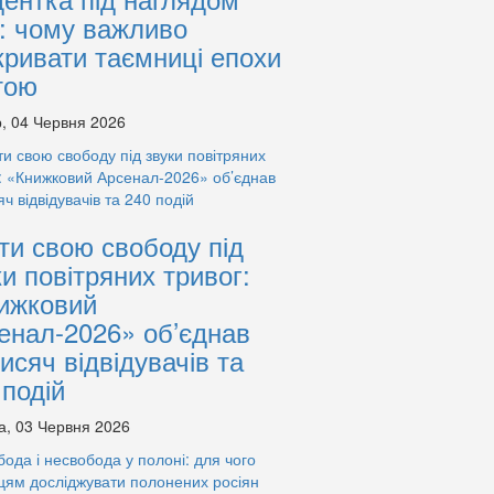
: чому важливо
кривати таємниці епохи
тою
, 04 Червня 2026
ти свою свободу під
ки повітряних тривог:
ижковий
енал-2026» об’єднав
тисяч відвідувачів та
 подій
а, 03 Червня 2026