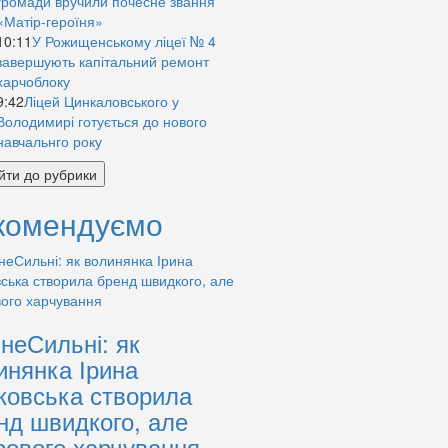
громади вручили почесне звання
«Матір-героїня»
10:11
У Рожищенському ліцеї № 4
завершують капітальний ремонт
харчоблоку
9:42
Ліцей Цинкаловського у
Володимирі готується до нового
навчальнго року
йти до рубрики
комендуємо
знеСильні: як
инянка Ірина
ковська створила
нд швидкого, але
рового харчування