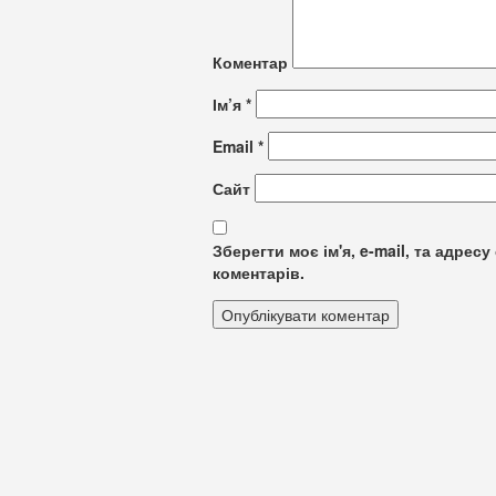
Коментар
Ім’я
*
Email
*
Сайт
Зберегти моє ім'я, e-mail, та адре
коментарів.