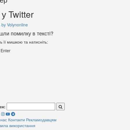
у Twitter
 by Volynonline
шли помилку в тексті?
ть її мишкою та натисніть:
+
Enter
ск:
 нас
Контакти
Рекламодавцям
вила використання